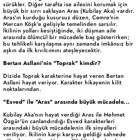
sürükler. Diğer tarafta ise ailesini korumak için
büyük bir sırrı saklayan Aras (Kubilay Aka) vardır.
Aras'ın kurduğu kusursuz düzen, Cemre'nin
Mercan Köşk'e gelişiyle temelinden sarsılır.
İkilinin yolları kesiştiğinde, iki düşman aile
arasında ölümcül bir mücadele baş gösterirken;
bu tehlikeli karşılaşma aynı zamanda imkânsız bir
aşkın da ilk kıvılcımını ateşleyecektir.
Bertan Asllani'nin "Toprak" kimdir?
Dizide Toprak karakterine hayat veren Bertan
Asllani hayat veriyor. Karakter hikayenin kilit
noktalarından.
"Esved" ile "Aras" arasında büyük mücadele...
Kubilay Aka'nın hayat verdiği Aras ile Mehmet
Özgür'ün canlandırdığı Esved karakterleri
arasındaki büyük mücadelenin ilk sinyalleri
veriliyor. İkilinin karşı karşıya geldiği sahnede