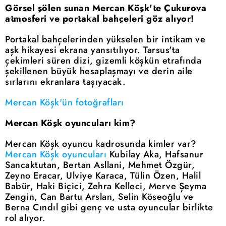
Görsel şölen sunan Mercan Köşk'te Çukurova
atmosferi ve portakal bahçeleri göz alıyor!
Portakal bahçelerinden yükselen bir intikam ve
aşk hikayesi ekrana yansıtılıyor. Tarsus'ta
çekimleri süren dizi, gizemli köşkün etrafında
şekillenen büyük hesaplaşmayı ve derin aile
sırlarını ekranlara taşıyacak.
Mercan Köşk'ün fotoğrafları
Mercan Köşk oyuncuları kim?
Mercan Köşk oyuncu kadrosunda kimler var?
Mercan Köşk oyuncuları
Kubilay Aka, Hafsanur
Sancaktutan, Bertan Asllani, Mehmet Özgür,
Zeyno Eracar, Ulviye Karaca, Tülin Özen, Halil
Babür, Haki Biçici, Zehra Kelleci, Merve Şeyma
Zengin, Can Bartu Arslan, Selin Köseoğlu ve
Berna Cındıl gibi genç ve usta oyuncular birlikte
rol alıyor.