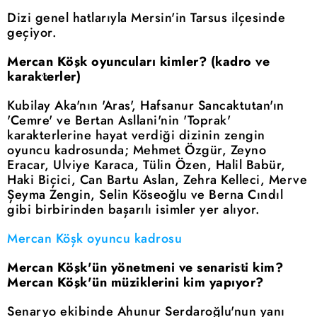
Dizi genel hatlarıyla Mersin'in Tarsus ilçesinde
geçiyor.
Mercan Köşk oyuncuları kimler? (kadro ve
karakterler)
Kubilay Aka'nın 'Aras', Hafsanur Sancaktutan'ın
'Cemre' ve Bertan Asllani'nin 'Toprak'
karakterlerine hayat verdiği dizinin zengin
oyuncu kadrosunda; Mehmet Özgür, Zeyno
Eracar, Ulviye Karaca, Tülin Özen, Halil Babür,
Haki Biçici, Can Bartu Aslan, Zehra Kelleci, Merve
Şeyma Zengin, Selin Köseoğlu ve Berna Cındıl
gibi birbirinden başarılı isimler yer alıyor.
Mercan Köşk oyuncu kadrosu
Mercan Köşk'ün yönetmeni ve senaristi kim?
Mercan Köşk'ün müziklerini kim yapıyor?
Senaryo ekibinde Ahunur Serdaroğlu'nun yanı