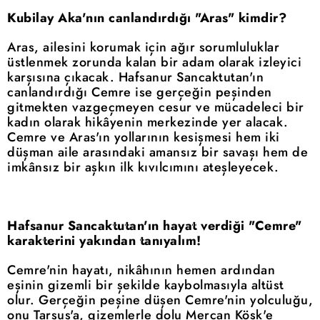
Kubilay Aka'nın canlandırdığı "Aras" kimdir?
Aras, ailesini korumak için ağır sorumluluklar
üstlenmek zorunda kalan bir adam olarak izleyici
karşısına çıkacak. Hafsanur Sancaktutan'ın
canlandırdığı Cemre ise gerçeğin peşinden
gitmekten vazgeçmeyen cesur ve mücadeleci bir
kadın olarak hikâyenin merkezinde yer alacak.
Cemre ve Aras'ın yollarının kesişmesi hem iki
düşman aile arasındaki amansız bir savaşı hem de
imkânsız bir aşkın ilk kıvılcımını ateşleyecek.
Hafsanur Sancaktutan'ın hayat verdiği "Cemre"
karakterini yakından tanıyalım!
Cemre'nin hayatı, nikâhının hemen ardından
eşinin gizemli bir şekilde kaybolmasıyla altüst
olur. Gerçeğin peşine düşen Cemre'nin yolculuğu,
onu Tarsus'a, gizemlerle dolu Mercan Köşk'e