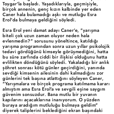
Toygar'la başladı. Yaşadıklarıyla, geçmişiyle,
birçok annenin, genç kızın kalbinde yer eden
Caner hala bulamadığı aşkı ve mutluğu Esra
Erol'da bulmaya geldiğini söyledi.
Esra Erol yeni damat adayı Caner'e, "yarışma
biteli çok uzun zaman oluyor neden hala
evlenmedin?" sorusunu yöneltince, katıldığı
yarışma programından sonra uzun yıllar psikolojik
tedavi gördüğünü kimseyle görüşmediğini, hatta
bu süre zarfında ciddi bir ilişkisi olduğunu hatta
evlilikten döndüğünü söyledi. Yakaladığı bir anlık
şöhret sonrası kötü günler geçirdiğini, yanında
sevdiği kimsenin ailesinin dahi kalmadığını zor
günlerini tek başına atlattığını söyleyen Caner,
"Yarışmalara ve birçok programa katılmama kararı
almıştım ama Esra Erol'a ve sevgili eşine saygım
güvenim sonsuzdur. Bana mutlu bir yuvanın
kapılarını açacaklarına inanıyorum. O yüzden
buraya aradığım mutluluğu bulmaya geldim"
diyerek taliplerini beklediğini ekran başındaki