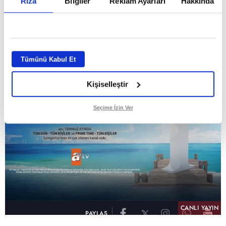
Rıza
Bilgiler
Reklam Ayarları
Hakkında
GİRİŞ TARİHİ:
01.08.2026 10:40
GÜNCELLEME TARİHİ:
02.08.2026 09:59
ABONE OL
Tümünü Kabul Et
Kişiselleştir
Seçime İzin Ver
CANLI YAYIN
PAYLAŞ