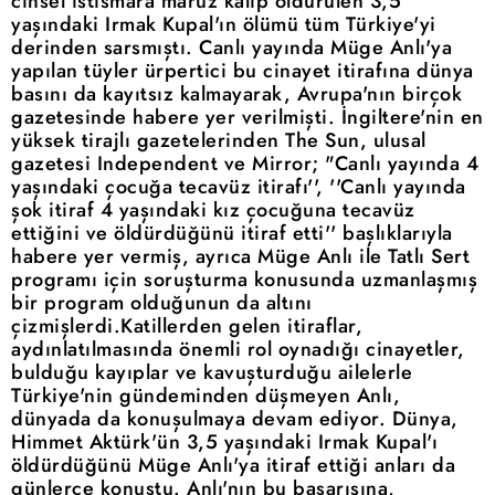
cinsel istismara maruz kalıp öldürülen 3,5
yaşındaki Irmak Kupal'ın ölümü tüm Türkiye'yi
derinden sarsmıştı. Canlı yayında Müge Anlı'ya
yapılan tüyler ürpertici bu cinayet itirafına dünya
basını da kayıtsız kalmayarak, Avrupa'nın birçok
gazetesinde habere yer verilmişti. İngiltere'nin en
yüksek tirajlı gazetelerinden The Sun, ulusal
gazetesi Independent ve Mirror; "Canlı yayında 4
yaşındaki çocuğa tecavüz itirafı'', ''Canlı yayında
şok itiraf 4 yaşındaki kız çocuğuna tecavüz
ettiğini ve öldürdüğünü itiraf etti'' başlıklarıyla
habere yer vermiş, ayrıca Müge Anlı ile Tatlı Sert
programı için soruşturma konusunda uzmanlaşmış
bir program olduğunun da altını
çizmişlerdi.Katillerden gelen itiraflar,
aydınlatılmasında önemli rol oynadığı cinayetler,
bulduğu kayıplar ve kavuşturduğu ailelerle
Türkiye'nin gündeminden düşmeyen Anlı,
dünyada da konuşulmaya devam ediyor. Dünya,
Himmet Aktürk'ün 3,5 yaşındaki Irmak Kupal'ı
öldürdüğünü Müge Anlı'ya itiraf ettiği anları da
günlerce konuştu. Anlı'nın bu başarısına,