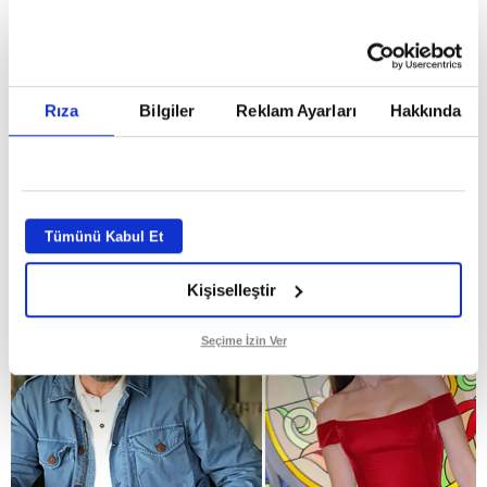
hazırlanıyor
Yeni sezonun merakla beklenen
Rıza
Bilgiler
Reklam Ayarları
Hakkında
dizisi "Hamal" sete hazırlanıyor
GİRİŞ TARİHİ:
29.07.2026 10:58
ABONE OL
Tümünü Kabul Et
Kişiselleştir
Seçime İzin Ver