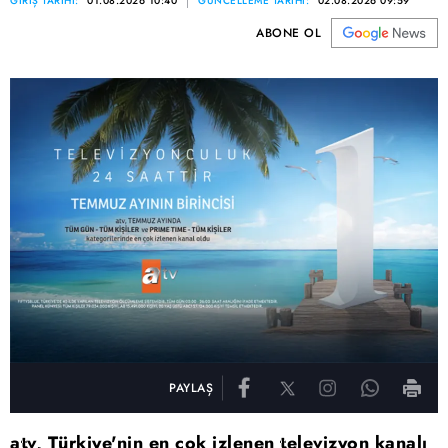
GİRİŞ TARİHİ:
01.08.2026 10:40
GÜNCELLEME TARİHİ:
02.08.2026 09:59
ABONE OL
PAYLAŞ
atv, Türkiye'nin en çok izlenen televizyon kanalı