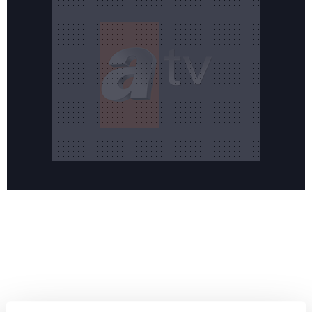
Reddet
Yeni sezonun merakla beklenen dizisi 'Hamal' sete
HABERLER