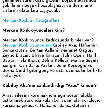
çekimleri süren dizi, gizemli köşkün etrafında
şekillenen büyük hesaplaşmayı ve derin aile
sırlarını ekranlara taşıyacak.
Mercan Köşk'ün fotoğrafları
Mercan Köşk oyuncuları kim?
Mercan Köşk oyuncu kadrosunda kimler var?
Mercan Köşk oyuncuları
Kubilay Aka, Hafsanur
Sancaktutan, Bertan Asllani, Mehmet Özgür,
Zeyno Eracar, Ulviye Karaca, Tülin Özen, Halil
Babür, Haki Biçici, Zehra Kelleci, Merve Şeyma
Zengin, Can Bartu Arslan, Selin Köseoğlu ve
Berna Cındıl gibi genç ve usta oyuncular birlikte
rol alıyor.
Kubilay Aka'nın canlandırdığı "Aras" kimdir?
Aras, ailesini korumak için ağır sorumluluklar
üstlenmek zorunda kalan bir adam olarak izleyici
karşısına çıkacak. Hafsanur Sancaktutan'ın