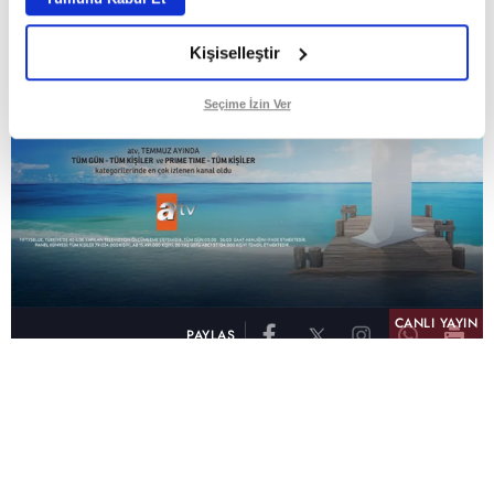
Kişiselleştir
Seçime İzin Ver
CANLI YAYIN
PAYLAŞ
atv, Türkiye'nin en çok izlenen televizyon kanalı
olma unvanını son 10 yıldır elinde tutmaya
devam ediyor. Fifty5 Blue Temmuz 2026
verilerine göre atv, Tüm Gün – Tüm Kişiler ve
Prime Time – Tüm Kişiler kategorilerinde ayı