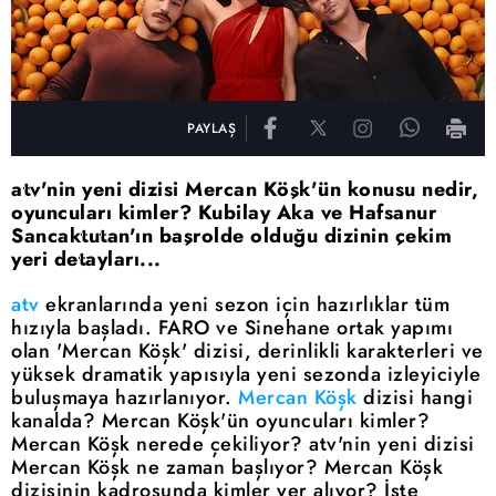
PAYLAŞ
atv'nin yeni dizisi Mercan Köşk'ün konusu nedir,
oyuncuları kimler? Kubilay Aka ve Hafsanur
Sancaktutan'ın başrolde olduğu dizinin çekim
yeri detayları...
atv
ekranlarında yeni sezon için hazırlıklar tüm
hızıyla başladı. FARO ve Sinehane ortak yapımı
olan 'Mercan Köşk' dizisi, derinlikli karakterleri ve
yüksek dramatik yapısıyla yeni sezonda izleyiciyle
buluşmaya hazırlanıyor.
Mercan Köşk
dizisi hangi
kanalda? Mercan Köşk'ün oyuncuları kimler?
Mercan Köşk nerede çekiliyor? atv'nin yeni dizisi
Mercan Köşk ne zaman başlıyor? Mercan Köşk
dizisinin kadrosunda kimler yer alıyor? İşte