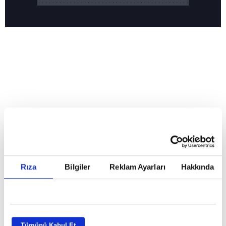
Reddet
HABERLER
Temmuz ayının lideri atv
Temmuz ayının lideri atv
Rıza
Bilgiler
Reklam Ayarları
Hakkında
GİRİŞ TARİHİ:
01.08.2026 10:40
GÜNCELLEME TARİHİ:
02.08.2026 09:59
ABONE OL
Tümünü Kabul Et