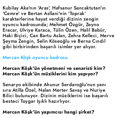
Kubilay Aka'nın 'Aras', Hafsanur Sancaktutan'ın
'Cemre' ve Bertan Asllani'nin 'Toprak'
karakterlerine hayat verdiği dizinin zengin
oyuncu kadrosunda; Mehmet Özgür, Zeyno
Eracar, Ulviye Karaca, Tülin Özen, Halil Babür,
Haki Biçici, Can Bartu Aslan, Zehra Kelleci, Merve
Şeyma Zengin, Selin Köseoğlu ve Berna Cındıl
gibi birbirinden başarılı isimler yer alıyor.
Mercan Köşk oyuncu kadrosu
Mercan Köşk'ün yönetmeni ve senaristi kim?
Mercan Köşk'ün müziklerini kim yapıyor?
Senaryo ekibinde Ahunur Serdaroğlu'nun yanı
sıra Atilla Özel, Nalan Merter Savaş ve Nuriye
Bilici bulunuyor. Dizinin müziklerini ise başarılı
besteci Toygar Işıklı hazırlıyor.
Mercan Köşk'ün yapımcısı hangi şirket?