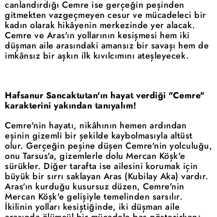
canlandırdığı Cemre ise gerçeğin peşinden
gitmekten vazgeçmeyen cesur ve mücadeleci bir
kadın olarak hikâyenin merkezinde yer alacak.
Cemre ve Aras'ın yollarının kesişmesi hem iki
düşman aile arasındaki amansız bir savaşı hem de
imkânsız bir aşkın ilk kıvılcımını ateşleyecek.
Hafsanur Sancaktutan'ın hayat verdiği "Cemre"
karakterini yakından tanıyalım!
Cemre'nin hayatı, nikâhının hemen ardından
eşinin gizemli bir şekilde kaybolmasıyla altüst
olur. Gerçeğin peşine düşen Cemre'nin yolculuğu,
onu Tarsus'a, gizemlerle dolu Mercan Köşk'e
sürükler. Diğer tarafta ise ailesini korumak için
büyük bir sırrı saklayan Aras (Kubilay Aka) vardır.
Aras'ın kurduğu kusursuz düzen, Cemre'nin
Mercan Köşk'e gelişiyle temelinden sarsılır.
İkilinin yolları kesiştiğinde, iki düşman aile
arasında ölümcül bir mücadele baş gösterirken;