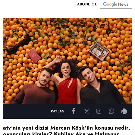
ABONE OL
PAYLAŞ
atv'nin yeni dizisi Mercan Köşk'ün konusu nedir,
oyuncuları kimler? Kubilay Aka ve Hafsanur