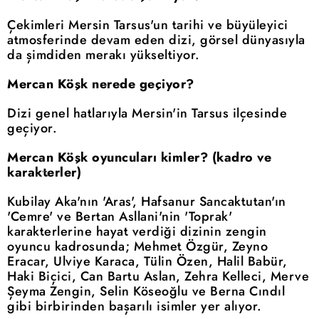
Çekimleri Mersin Tarsus'un tarihi ve büyüleyici
atmosferinde devam eden dizi, görsel dünyasıyla
da şimdiden merakı yükseltiyor.
Mercan Köşk nerede geçiyor?
Dizi genel hatlarıyla Mersin'in Tarsus ilçesinde
geçiyor.
Mercan Köşk oyuncuları kimler? (kadro ve
karakterler)
Kubilay Aka'nın 'Aras', Hafsanur Sancaktutan'ın
'Cemre' ve Bertan Asllani'nin 'Toprak'
karakterlerine hayat verdiği dizinin zengin
oyuncu kadrosunda; Mehmet Özgür, Zeyno
Eracar, Ulviye Karaca, Tülin Özen, Halil Babür,
Haki Biçici, Can Bartu Aslan, Zehra Kelleci, Merve
Şeyma Zengin, Selin Köseoğlu ve Berna Cındıl
gibi birbirinden başarılı isimler yer alıyor.