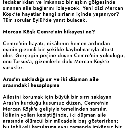
fedakarlıkları ve imkansız bir aşkın gölgesinde
sınanan aile bağlarını izleyecek. Yeni dizi Mercan
Köşk'te hayatlar hangi sırların içinde yaşanıyor?
Tüm sorular Eylül'de yanıt bulacak.
Mercan Köşk Cemre'nin hikayesi ne?
Cemre'nin hayatı, nikâhının hemen ardından
eşinin gizemli bir şekilde kaybolmasıyla altüst
olur. Gerçeğin peşine düşen Cemre'nin yolculuğu,
onu Tarsus'a, gizemlerle dolu Mercan Köşk'e
sürükler.
Aras'ın sakladığı sır ve iki düşman aile
arasındaki hesaplaşma
Ailesini korumak için büyük bir sırrı saklayan
Aras'ın kurduğu kusursuz düzen, Cemre'nin
Mercan Köşk'e gelişiyle temelinden sarsılır.
İkilinin yolları kesiştiğinde, iki düşman aile
arasında ölümcül bir mücadele baş gösterirken;
bu tehlikeli karşılaşma aynı zamanda imkânsız bir