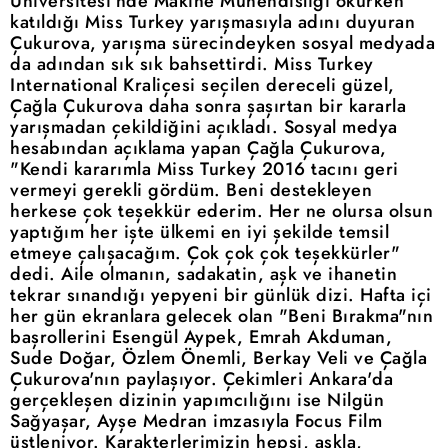
Üniversitesi'nde Makine Mühendisliği okurken
katıldığı Miss Turkey yarışmasıyla adını duyuran
Çukurova, yarışma sürecindeyken sosyal medyada
da adından sık sık bahsettirdi. Miss Turkey
International Kraliçesi seçilen dereceli güzel,
Çağla Çukurova daha sonra şaşırtan bir kararla
yarışmadan çekildiğini açıkladı. Sosyal medya
hesabından açıklama yapan Çağla Çukurova,
"Kendi kararımla Miss Turkey 2016 tacını geri
vermeyi gerekli gördüm. Beni destekleyen
herkese çok teşekkür ederim. Her ne olursa olsun
yaptığım her işte ülkemi en iyi şekilde temsil
etmeye çalışacağım. Çok çok çok teşekkürler"
dedi. Aile olmanın, sadakatin, aşk ve ihanetin
tekrar sınandığı yepyeni bir günlük dizi. Hafta içi
her gün ekranlara gelecek olan "Beni Bırakma"nın
başrollerini Esengül Aypek, Emrah Akduman,
Sude Doğar, Özlem Önemli, Berkay Veli ve Çağla
Çukurova'nın paylaşıyor. Çekimleri Ankara'da
gerçekleşen dizinin yapımcılığını ise Nilgün
Sağyaşar, Ayşe Medran imzasıyla Focus Film
üstleniyor. Karakterlerimizin hepsi, aşkla,