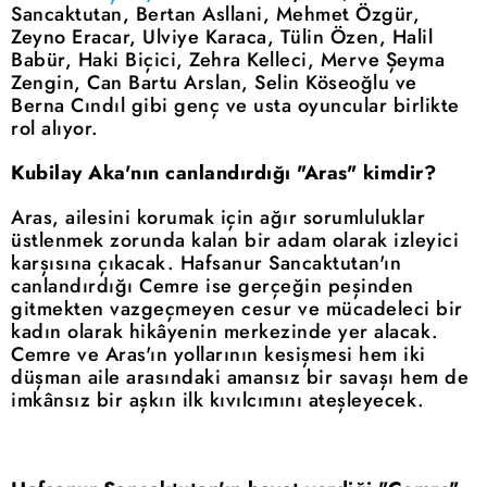
Sancaktutan, Bertan Asllani, Mehmet Özgür,
Zeyno Eracar, Ulviye Karaca, Tülin Özen, Halil
Babür, Haki Biçici, Zehra Kelleci, Merve Şeyma
Zengin, Can Bartu Arslan, Selin Köseoğlu ve
Berna Cındıl gibi genç ve usta oyuncular birlikte
rol alıyor.
Kubilay Aka'nın canlandırdığı "Aras" kimdir?
Aras, ailesini korumak için ağır sorumluluklar
üstlenmek zorunda kalan bir adam olarak izleyici
karşısına çıkacak. Hafsanur Sancaktutan'ın
canlandırdığı Cemre ise gerçeğin peşinden
gitmekten vazgeçmeyen cesur ve mücadeleci bir
kadın olarak hikâyenin merkezinde yer alacak.
Cemre ve Aras'ın yollarının kesişmesi hem iki
düşman aile arasındaki amansız bir savaşı hem de
imkânsız bir aşkın ilk kıvılcımını ateşleyecek.