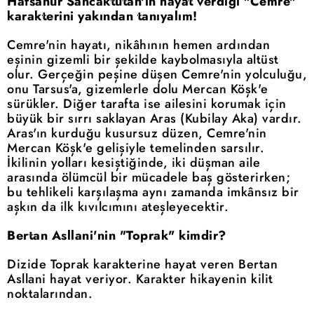
Hafsanur Sancaktutan'ın hayat verdiği "Cemre"
karakterini yakından tanıyalım!
Cemre'nin hayatı, nikâhının hemen ardından
eşinin gizemli bir şekilde kaybolmasıyla altüst
olur. Gerçeğin peşine düşen Cemre'nin yolculuğu,
onu Tarsus'a, gizemlerle dolu Mercan Köşk'e
sürükler. Diğer tarafta ise ailesini korumak için
büyük bir sırrı saklayan Aras (Kubilay Aka) vardır.
Aras'ın kurduğu kusursuz düzen, Cemre'nin
Mercan Köşk'e gelişiyle temelinden sarsılır.
İkilinin yolları kesiştiğinde, iki düşman aile
arasında ölümcül bir mücadele baş gösterirken;
bu tehlikeli karşılaşma aynı zamanda imkânsız bir
aşkın da ilk kıvılcımını ateşleyecektir.
Bertan Asllani'nin "Toprak" kimdir?
Dizide Toprak karakterine hayat veren Bertan
Asllani hayat veriyor. Karakter hikayenin kilit
noktalarından.