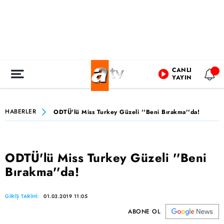
CANLI
YAYIN
HABERLER
ODTÜ'lü Miss Turkey Güzeli ''Beni Bırakma''da!
ODTÜ'lü Miss Turkey Güzeli ''Beni
Bırakma''da!
GİRİŞ TARİHİ:
01.03.2019 11:05
ABONE OL