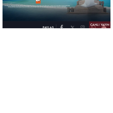
CANLI YAYIN
PAYLAŞ
atv, Türkiye'nin en çok izlenen televizyon kanalı
olma unvanını son 10 yıldır elinde tutmaya
devam ediyor. Fifty5 Blue Temmuz 2026
verilerine göre atv, Tüm Gün – Tüm Kişiler ve
Prime Time – Tüm Kişiler kategorilerinde ayı
birinci sırada tamamlayarak zirvedeki yerini
korudu.
32 yıldır televizyon dünyasına kazandırdığı
unutulmaz yapımlar, reyting rekorları kıran
dizileri, ilgiyle takip edilen programları ve
yayıncılıkta öncü projeleriyle Türk televizyon
tarihine damga vuran atv, başarısını Temmuz
ayında da sürdürdü.