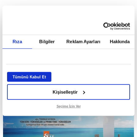
HABERLER
Temmuz ayının lideri atv
Temmuz ayının lideri atv
Rıza
Bilgiler
Reklam Ayarları
Hakkında
GİRİŞ TARİHİ:
01.08.2026 10:40
GÜNCELLEME TARİHİ:
02.08.2026 09:59
ABONE OL
Tümünü Kabul Et
Kişiselleştir
Seçime İzin Ver