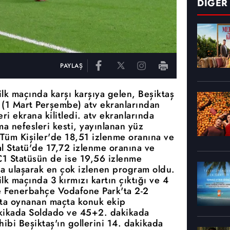
DİĞER
PAYLAŞ
 ilk maçında karşı karşıya gelen, Beşiktaş
 (1 Mart Perşembe) atv ekranlarından
eri ekrana kilitledi. atv ekranlarında
ma nefesleri kesti, yayınlanan yüz
 Tüm Kişiler'de 18,51 izlenme oranına ve
l Statü'de 17,72 izlenme oranına ve
1 Statüsün de ise 19,56 izlenme
a ulaşarak en çok izlenen program oldu.
ilk maçında 3 kırmızı kartın çıktığı ve 4
e Fenerbahçe Vodafone Park'ta 2-2
'ta oynanan maçta konuk ekip
akikada Soldado ve 45+2. dakikada
ibi Beşiktaş'ın gollerini 14. dakikada