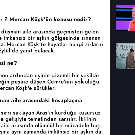
or ? Mercan Köşk'ün konusu nedir?
ki düşman aile arasında geçmişten gelen
ve imkansız bir aşkın gölgesinde sınanan
izi Mercan Köşk'te hayatlar hangi sırların
ylül'de yanıt bulacak.
si ne?
men ardından eşinin gizemli bir şekilde
çeğin peşine düşen Cemre'nin yolculuğu,
ercan Köşk'e sürükler.
üşman aile arasındaki hesaplaşma
 sırrı saklayan Aras'ın kurduğu kusursuz
gelişiyle temelinden sarsılır. İkilinin
n aile arasında ölümcül bir mücadele baş
laşma aynı zamanda imkânsız bir aşkın da