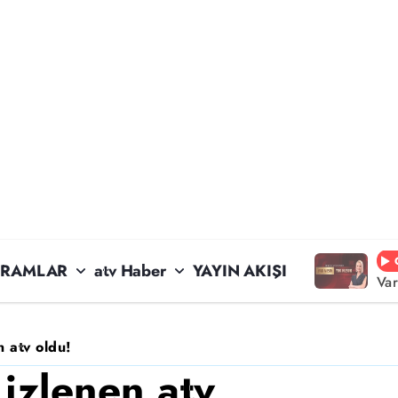
RAMLAR
atv Haber
YAYIN AKIŞI
Va
n atv oldu!
izlenen atv