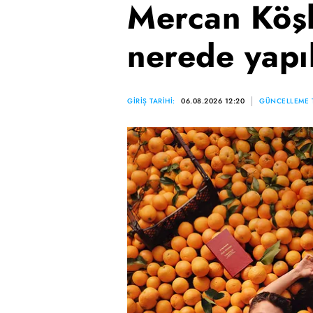
Mercan Köşk
nerede yapı
GİRİŞ TARİHİ:
06.08.2026 12:20
GÜNCELLEME T