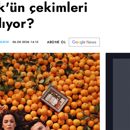
'ün çekimleri
lıyor?
ABONE OL
ARİHİ:
06.08.2026 14:13