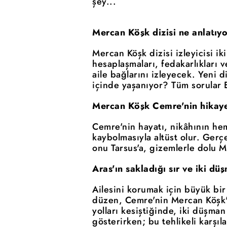
şey...
Mercan Köşk dizisi ne anlatıy
Mercan Köşk dizisi izleyicisi i
hesaplaşmaları, fedakarlıkları 
aile bağlarını izleyecek. Yeni d
içinde yaşanıyor? Tüm sorular E
Mercan Köşk Cemre'nin hikaye
Cemre'nin hayatı, nikâhının he
kaybolmasıyla altüst olur. Ger
onu Tarsus'a, gizemlerle dolu M
Aras'ın sakladığı sır ve iki d
Ailesini korumak için büyük bir
düzen, Cemre'nin Mercan Köşk'e 
yolları kesiştiğinde, iki düşma
gösterirken; bu tehlikeli karşı