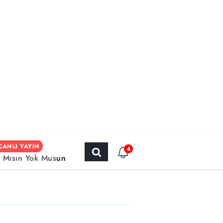
CANLI YAYIN
4
r Mısın Yok Musun