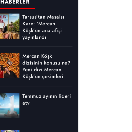
 HABERLER
Tarsus’tan Masalsı
Kare: ‘Mercan
Köşk’ün ana afişi
yayınlandı
Mercan Köşk
dizisinin konusu ne?
Yeni dizi Mercan
Köşk'ün çekimleri
nerede yapılıyor?
Temmuz ayının lideri
atv