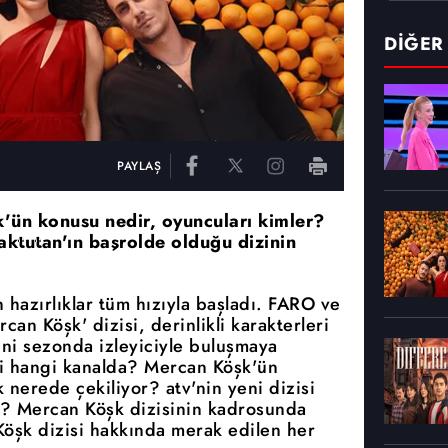
DİĞER
PAYLAŞ
k'ün konusu nedir, oyuncuları kimler?
ktutan'ın başrolde olduğu dizinin
 hazırlıklar tüm hızıyla başladı. FARO ve
an Köşk' dizisi, derinlikli karakterleri
eni sezonda izleyiciyle buluşmaya
i hangi kanalda? Mercan Köşk'ün
nerede çekiliyor? atv'nin yeni dizisi
? Mercan Köşk dizisinin kadrosunda
Köşk dizisi hakkında merak edilen her