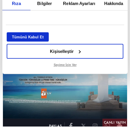
Rıza
Bilgiler
Reklam Ayarları
Hakkında
GİRİŞ TARİHİ:
01.08.2026 10:40
GÜNCELLEME TARİHİ:
02.08.2026 09:59
ABONE OL
Tümünü Kabul Et
Kişiselleştir
Seçime İzin Ver
CANLI YAYIN
PAYLAŞ