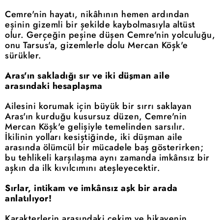
Cemre'nin hayatı, nikâhının hemen ardından
eşinin gizemli bir şekilde kaybolmasıyla altüst
olur. Gerçeğin peşine düşen Cemre'nin yolculuğu,
onu Tarsus'a, gizemlerle dolu Mercan Köşk'e
sürükler.
Aras'ın sakladığı sır ve iki düşman aile
arasındaki hesaplaşma
Ailesini korumak için büyük bir sırrı saklayan
Aras'ın kurduğu kusursuz düzen, Cemre'nin
Mercan Köşk'e gelişiyle temelinden sarsılır.
İkilinin yolları kesiştiğinde, iki düşman aile
arasında ölümcül bir mücadele baş gösterirken;
bu tehlikeli karşılaşma aynı zamanda imkânsız bir
aşkın da ilk kıvılcımını ateşleyecektir.
Sırlar, intikam ve imkânsız aşk bir arada
anlatılıyor!
Karakterlerin arasındaki çekim ve hikayenin