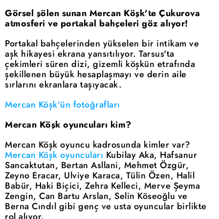
Görsel şölen sunan Mercan Köşk'te Çukurova
atmosferi ve portakal bahçeleri göz alıyor!
Portakal bahçelerinden yükselen bir intikam ve
aşk hikayesi ekrana yansıtılıyor. Tarsus'ta
çekimleri süren dizi, gizemli köşkün etrafında
şekillenen büyük hesaplaşmayı ve derin aile
sırlarını ekranlara taşıyacak.
Mercan Köşk'ün fotoğrafları
Mercan Köşk oyuncuları kim?
Mercan Köşk oyuncu kadrosunda kimler var?
Mercan Köşk oyuncuları
Kubilay Aka, Hafsanur
Sancaktutan, Bertan Asllani, Mehmet Özgür,
Zeyno Eracar, Ulviye Karaca, Tülin Özen, Halil
Babür, Haki Biçici, Zehra Kelleci, Merve Şeyma
Zengin, Can Bartu Arslan, Selin Köseoğlu ve
Berna Cındıl gibi genç ve usta oyuncular birlikte
rol alıyor.