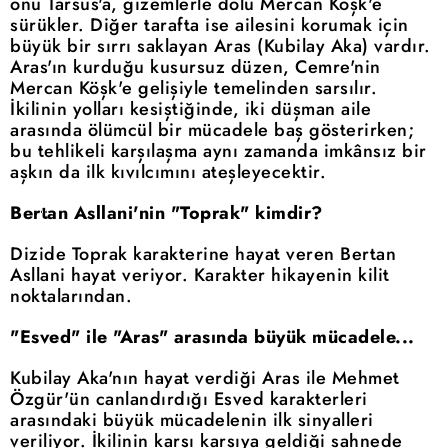
onu Tarsus'a, gizemlerle dolu Mercan Köşk'e
sürükler. Diğer tarafta ise ailesini korumak için
büyük bir sırrı saklayan Aras (Kubilay Aka) vardır.
Aras'ın kurduğu kusursuz düzen, Cemre'nin
Mercan Köşk'e gelişiyle temelinden sarsılır.
İkilinin yolları kesiştiğinde, iki düşman aile
arasında ölümcül bir mücadele baş gösterirken;
bu tehlikeli karşılaşma aynı zamanda imkânsız bir
aşkın da ilk kıvılcımını ateşleyecektir.
Bertan Asllani'nin "Toprak" kimdir?
Dizide Toprak karakterine hayat veren Bertan
Asllani hayat veriyor. Karakter hikayenin kilit
noktalarından.
"Esved" ile "Aras" arasında büyük mücadele...
Kubilay Aka'nın hayat verdiği Aras ile Mehmet
Özgür'ün canlandırdığı Esved karakterleri
arasındaki büyük mücadelenin ilk sinyalleri
veriliyor. İkilinin karşı karşıya geldiği sahnede