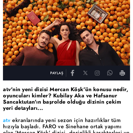
PAYLAŞ
atv'nin yeni dizisi Mercan Köşk'ün konusu nedir,
oyuncuları kimler? Kubilay Aka ve Hafsanur
Sancaktutan'ın başrolde olduğu dizinin çekim
yeri detayları...
atv
ekranlarında yeni sezon için hazırlıklar tüm
hızıyla başladı. FARO ve Sinehane ortak yapımı
olan 'Mercan Köşk' dizisi, derinlikli karakterleri ve