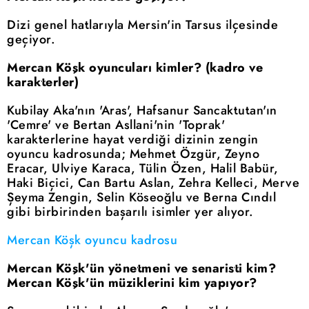
Dizi genel hatlarıyla Mersin'in Tarsus ilçesinde
geçiyor.
Mercan Köşk oyuncuları kimler? (kadro ve
karakterler)
Kubilay Aka'nın 'Aras', Hafsanur Sancaktutan'ın
'Cemre' ve Bertan Asllani'nin 'Toprak'
karakterlerine hayat verdiği dizinin zengin
oyuncu kadrosunda; Mehmet Özgür, Zeyno
Eracar, Ulviye Karaca, Tülin Özen, Halil Babür,
Haki Biçici, Can Bartu Aslan, Zehra Kelleci, Merve
Şeyma Zengin, Selin Köseoğlu ve Berna Cındıl
gibi birbirinden başarılı isimler yer alıyor.
Mercan Köşk oyuncu kadrosu
Mercan Köşk'ün yönetmeni ve senaristi kim?
Mercan Köşk'ün müziklerini kim yapıyor?