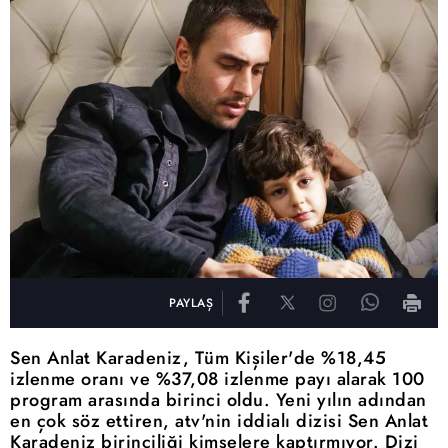
PAYLAŞ
Sen Anlat Karadeniz, Tüm Kişiler'de %18,45
izlenme oranı ve %37,08 izlenme payı alarak 100
program arasında birinci oldu. Yeni yılın adından
en çok söz ettiren, atv'nin iddialı dizisi Sen Anlat
Karadeniz birinciliği kimselere kaptırmıyor. Dizi