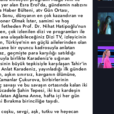
a yer alan Esra Erol'da, gündemin nabzını
a Haber Bülteni, atv Gün Ortası,
ta Sonu, dünyanın en çok kazandıran ve
yoner Olmak İster, samimi ve hoş
ü fetheden Prof. Dr. Nihat Hatipoğlu'nun
en, çok izlenilen dizi ve programları ile
l ana ulaşabileceğiniz Dizi TV, izleyicinin
n, Türkiye'nin en güçlü ailelerinden olan
fsane bir oyuncu kadrosuyla anlatan
 geçmişte para karşılığı satıldığı
la birlikte Karadeniz'e sığınan
sinin büyük tepkisiyle karşılaşan Tahir'in
n Anlat Karadeniz, yayınladığı ilk günden
n, aşkın sınırsız, kavganın ölümüne,
amanlar Çukurova, birbirlerinin
ç savaşı ve bu savaşın ortasında kalan iki
ücadele Şahin Tepesi, iki kız kardeşin
nlatan Ağlama Anne, hafta içi her gün
i Bırakma birinciliğe taşıdı.
v; coşku, sevgi, aşk, tutku ve heyecan