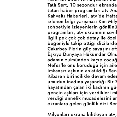
Tatlı Sert, 10 sezondur ekrand
tutan haber programları atv An
Kahvaltı Haberleri, atv'de Haf
izlenen bilgi yarışması Kim Mil
sohbetiyle izleyenlerin gönlün
programları, atv ekranının sevil
ilgili pek çok çok detay ile öze
beğeniyle takip ettiği dizilerde
Çakırbeyli'lerin güç savaşını e
Eşkıya Dünyaya Hükümdar Olmaz,
adamın zulmünden kaçıp çocuğuy
Nefes'le onu koruduğu için aile
imkansız aşkının anlatıldığı Se
itibaren birincilikle devam ede
umudun inadına yaşandığı Bir Z
hayatından çalan iki kadının gü
gencin aşkları için verdikleri m
verdiği annelik mücadelesini a
ekranlara gelen günlük dizi Ben
Milyonları ekrana kilitleyen at