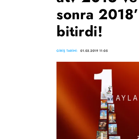
sonra 2018’i
bitirdi!
GİRİŞ TARİHİ:
01.03.2019 11:05