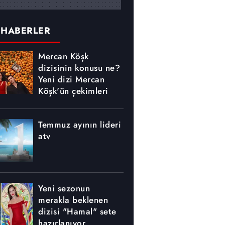
 HABERLER
Mercan Köşk
dizisinin konusu ne?
Yeni dizi Mercan
Köşk'ün çekimleri
nerede yapılıyor?
Temmuz ayının lideri
atv
Yeni sezonun
merakla beklenen
dizisi "Hamal" sete
hazırlanıyor