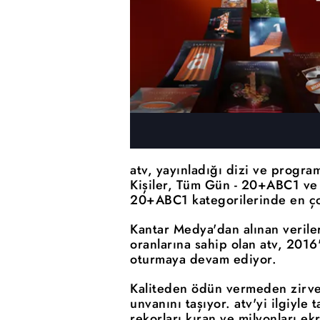
atv, yayınladığı dizi ve progra
Kişiler, Tüm Gün - 20+ABC1 ve 
20+ABC1 kategorilerinde en ço
Kantar Medya'dan alınan verile
oranlarına sahip olan atv, 2016
oturmaya devam ediyor.
Kaliteden ödün vermeden zirved
unvanını taşıyor. atv'yi ilgiyle
rekorları kıran ve milyonları ek