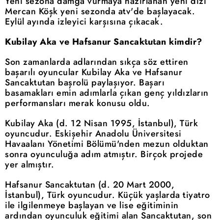
Yeni sezona damga vurmaya hazırlanan yeni dizi
Mercan Köşk yeni sezonda atv'de başlayacak.
Eylül ayında izleyici karşısına çıkacak.
Kubilay Aka ve Hafsanur Sancaktutan kimdir?
Son zamanlarda adlarından sıkça söz ettiren
başarılı oyuncular Kubilay Aka ve Hafsanur
Sancaktutan başrolü paylaşıyor. Başarı
basamakları emin adımlarla çıkan genç yıldızların
performansları merak konusu oldu.
Kubilay Aka (d. 12 Nisan 1995, İstanbul), Türk
oyuncudur. Eskişehir Anadolu Üniversitesi
Havaalanı Yönetimi Bölümü'nden mezun olduktan
sonra oyunculuğa adım atmıştır. Birçok projede
yer almıştır.
Hafsanur Sancaktutan (d. 20 Mart 2000,
İstanbul), Türk oyuncudur. Küçük yaşlarda tiyatro
ile ilgilenmeye başlayan ve lise eğitiminin
ardından oyunculuk eğitimi alan Sancaktutan, son