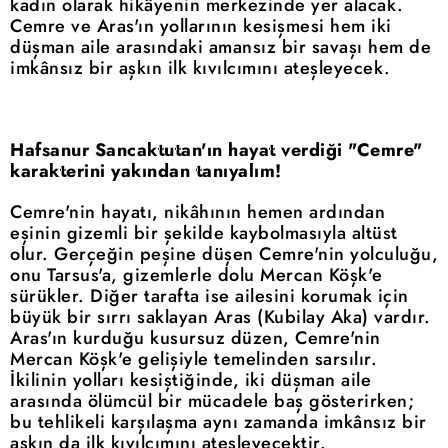
kadın olarak hikâyenin merkezinde yer alacak.
Cemre ve Aras'ın yollarının kesişmesi hem iki
düşman aile arasındaki amansız bir savaşı hem de
imkânsız bir aşkın ilk kıvılcımını ateşleyecek.
Hafsanur Sancaktutan'ın hayat verdiği "Cemre"
karakterini yakından tanıyalım!
Cemre'nin hayatı, nikâhının hemen ardından
eşinin gizemli bir şekilde kaybolmasıyla altüst
olur. Gerçeğin peşine düşen Cemre'nin yolculuğu,
onu Tarsus'a, gizemlerle dolu Mercan Köşk'e
sürükler. Diğer tarafta ise ailesini korumak için
büyük bir sırrı saklayan Aras (Kubilay Aka) vardır.
Aras'ın kurduğu kusursuz düzen, Cemre'nin
Mercan Köşk'e gelişiyle temelinden sarsılır.
İkilinin yolları kesiştiğinde, iki düşman aile
arasında ölümcül bir mücadele baş gösterirken;
bu tehlikeli karşılaşma aynı zamanda imkânsız bir
aşkın da ilk kıvılcımını ateşleyecektir.