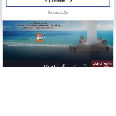
Kişiselleştir
Seçime İzin Ver
CANLI YAYIN
PAYLAŞ
atv, Türkiye'nin en çok izlenen televizyon kanalı
olma unvanını son 10 yıldır elinde tutmaya
devam ediyor. Fifty5 Blue Temmuz 2026
verilerine göre atv, Tüm Gün – Tüm Kişiler ve
Prime Time – Tüm Kişiler kategorilerinde ayı
birinci sırada tamamlayarak zirvedeki yerini
korudu.