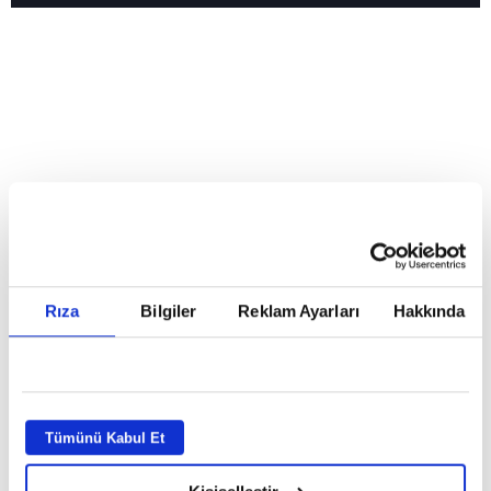
Reddet
HABERLER
Temmuz ayının lideri atv
Temmuz ayının lideri atv
Rıza
Bilgiler
Reklam Ayarları
Hakkında
GİRİŞ TARİHİ:
01.08.2026 10:40
GÜNCELLEME TARİHİ:
02.08.2026 09:59
ABONE OL
Tümünü Kabul Et