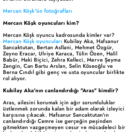
Mercan Köşk'ün fotoğrafları
Mercan Köşk oyuncuları kim?
Mercan Köşk oyuncu kadrosunda kimler var?
Mercan Köşk oyuncuları
Kubilay Aka, Hafsanur
Sancaktutan, Bertan Asllani, Mehmet Özgür,
Zeyno Eracar, Ulviye Karaca, Tülin Özen, Halil
Babür, Haki Biçici, Zehra Kelleci, Merve Şeyma
Zengin, Can Bartu Arslan, Selin Köseoğlu ve
Berna Cındıl gibi genç ve usta oyuncular birlikte
rol alıyor.
Kubilay Aka'nın canlandırdığı "Aras" kimdir?
Aras, ailesini korumak için ağır sorumluluklar
üstlenmek zorunda kalan bir adam olarak izleyici
karşısına çıkacak. Hafsanur Sancaktutan'ın
canlandırdığı Cemre ise gerçeğin peşinden
gitmekten vazgeçmeyen cesur ve mücadeleci bir