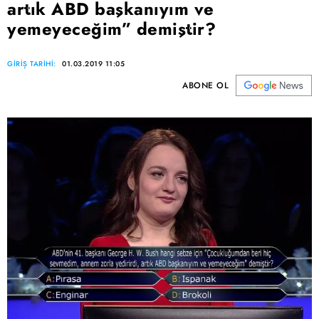
artık ABD başkanıyım ve
yemeyeceğim” demiştir?
GİRİŞ TARİHİ:
01.03.2019 11:05
ABONE OL