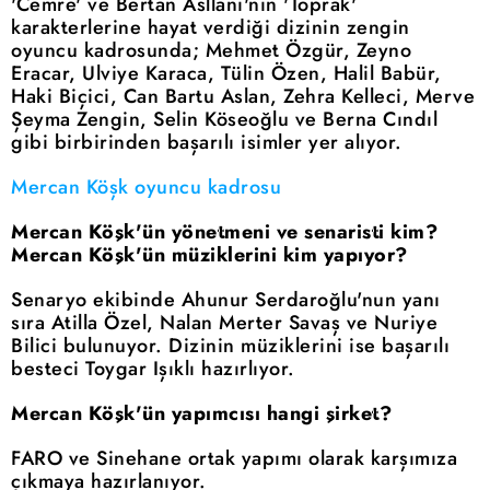
'Cemre' ve Bertan Asllani'nin 'Toprak'
karakterlerine hayat verdiği dizinin zengin
oyuncu kadrosunda; Mehmet Özgür, Zeyno
Eracar, Ulviye Karaca, Tülin Özen, Halil Babür,
Haki Biçici, Can Bartu Aslan, Zehra Kelleci, Merve
Şeyma Zengin, Selin Köseoğlu ve Berna Cındıl
gibi birbirinden başarılı isimler yer alıyor.
Mercan Köşk oyuncu kadrosu
Mercan Köşk'ün yönetmeni ve senaristi kim?
Mercan Köşk'ün müziklerini kim yapıyor?
Senaryo ekibinde Ahunur Serdaroğlu'nun yanı
sıra Atilla Özel, Nalan Merter Savaş ve Nuriye
Bilici bulunuyor. Dizinin müziklerini ise başarılı
besteci Toygar Işıklı hazırlıyor.
Mercan Köşk'ün yapımcısı hangi şirket?
FARO ve Sinehane ortak yapımı olarak karşımıza
çıkmaya hazırlanıyor.