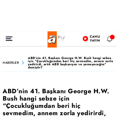
CANLI
YAYIN
ABD’nin 41. Başkanı George H.W. Bush hangi sebze
için “Çocukluğumdan beri hiç sevmedim, annem zorla
HABERLER
yedirirdi, artık ABD başkanıyım ve yemeyeceğim”
demiştir?
ABD’nin 41. Başkanı George H.W.
Bush hangi sebze için
“Çocukluğumdan beri hiç
sevmedim, annem zorla yedirirdi,