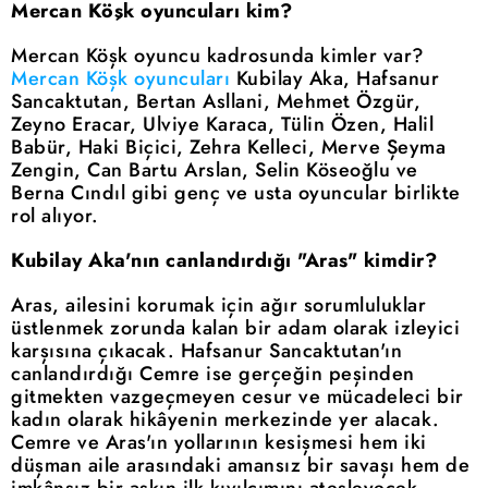
Mercan Köşk oyuncuları kim?
Mercan Köşk oyuncu kadrosunda kimler var?
Mercan Köşk oyuncuları
Kubilay Aka, Hafsanur
Sancaktutan, Bertan Asllani, Mehmet Özgür,
Zeyno Eracar, Ulviye Karaca, Tülin Özen, Halil
Babür, Haki Biçici, Zehra Kelleci, Merve Şeyma
Zengin, Can Bartu Arslan, Selin Köseoğlu ve
Berna Cındıl gibi genç ve usta oyuncular birlikte
rol alıyor.
Kubilay Aka'nın canlandırdığı "Aras" kimdir?
Aras, ailesini korumak için ağır sorumluluklar
üstlenmek zorunda kalan bir adam olarak izleyici
karşısına çıkacak. Hafsanur Sancaktutan'ın
canlandırdığı Cemre ise gerçeğin peşinden
gitmekten vazgeçmeyen cesur ve mücadeleci bir
kadın olarak hikâyenin merkezinde yer alacak.
Cemre ve Aras'ın yollarının kesişmesi hem iki
düşman aile arasındaki amansız bir savaşı hem de