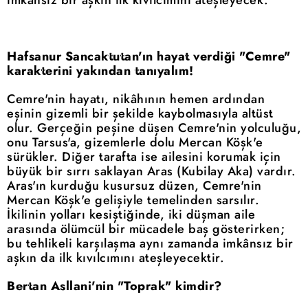
imkânsız bir aşkın ilk kıvılcımını ateşleyecek.
Hafsanur Sancaktutan'ın hayat verdiği "Cemre"
karakterini yakından tanıyalım!
Cemre'nin hayatı, nikâhının hemen ardından
eşinin gizemli bir şekilde kaybolmasıyla altüst
olur. Gerçeğin peşine düşen Cemre'nin yolculuğu,
onu Tarsus'a, gizemlerle dolu Mercan Köşk'e
sürükler. Diğer tarafta ise ailesini korumak için
büyük bir sırrı saklayan Aras (Kubilay Aka) vardır.
Aras'ın kurduğu kusursuz düzen, Cemre'nin
Mercan Köşk'e gelişiyle temelinden sarsılır.
İkilinin yolları kesiştiğinde, iki düşman aile
arasında ölümcül bir mücadele baş gösterirken;
bu tehlikeli karşılaşma aynı zamanda imkânsız bir
aşkın da ilk kıvılcımını ateşleyecektir.
Bertan Asllani'nin "Toprak" kimdir?