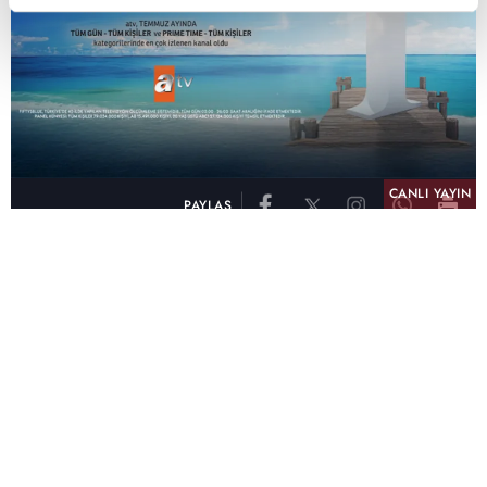
CANLI YAYIN
PAYLAŞ
atv, Türkiye'nin en çok izlenen televizyon kanalı
olma unvanını son 10 yıldır elinde tutmaya
devam ediyor. Fifty5 Blue Temmuz 2026
verilerine göre atv, Tüm Gün – Tüm Kişiler ve
Prime Time – Tüm Kişiler kategorilerinde ayı
birinci sırada tamamlayarak zirvedeki yerini
korudu.
32 yıldır televizyon dünyasına kazandırdığı
unutulmaz yapımlar, reyting rekorları kıran