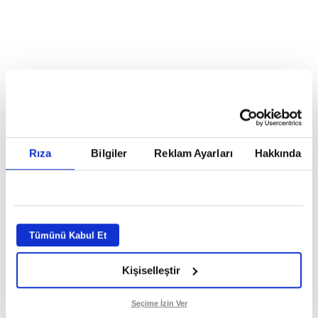
Reddet
HABERLER
Temmuz ayının lideri atv
Temmuz ayının lideri atv
Rıza
Bilgiler
Reklam Ayarları
Hakkında
GİRİŞ TARİHİ:
01.08.2026 10:40
GÜNCELLEME TARİHİ:
02.08.2026 09:59
ABONE OL
Tümünü Kabul Et
Kişiselleştir
Seçime İzin Ver