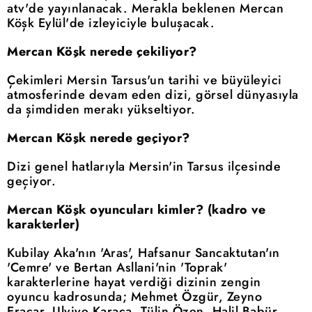
atv'de yayınlanacak. Merakla beklenen Mercan
Köşk Eylül'de izleyiciyle buluşacak.
Mercan Köşk nerede çekiliyor?
Çekimleri Mersin Tarsus'un tarihi ve büyüleyici
atmosferinde devam eden dizi, görsel dünyasıyla
da şimdiden merakı yükseltiyor.
Mercan Köşk nerede geçiyor?
Dizi genel hatlarıyla Mersin'in Tarsus ilçesinde
geçiyor.
Mercan Köşk oyuncuları kimler? (kadro ve
karakterler)
Kubilay Aka'nın 'Aras', Hafsanur Sancaktutan'ın
'Cemre' ve Bertan Asllani'nin 'Toprak'
karakterlerine hayat verdiği dizinin zengin
oyuncu kadrosunda; Mehmet Özgür, Zeyno
Eracar, Ulviye Karaca, Tülin Özen, Halil Babür,