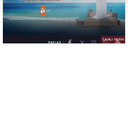
CANLI YAYIN
PAYLAŞ
atv, Türkiye'nin en çok izlenen televizyon kanalı
olma unvanını son 10 yıldır elinde tutmaya
devam ediyor. Fifty5 Blue Temmuz 2026
verilerine göre atv, Tüm Gün – Tüm Kişiler ve
Prime Time – Tüm Kişiler kategorilerinde ayı
birinci sırada tamamlayarak zirvedeki yerini
korudu.
32 yıldır televizyon dünyasına kazandırdığı
unutulmaz yapımlar, reyting rekorları kıran
dizileri, ilgiyle takip edilen programları ve
yayıncılıkta öncü projeleriyle Türk televizyon