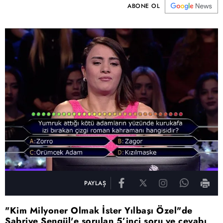
ABONE OL
PAYLAŞ
"Kim Milyoner Olmak İster Yılbaşı Özel"de
Sabriye Şengül'e sorulan 5’inci soru ve cevabı