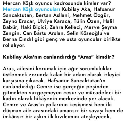
Mercan Köşk oyuncu kadrosunda kimler var?
Mercan Köşk oyuncuları
Kubilay Aka, Hafsanur
Sancaktutan, Bertan Asllani, Mehmet Özgür,
Zeyno Eracar, Ulviye Karaca, Tülin Özen, Halil
Babür, Haki Biçici, Zehra Kelleci, Merve Şeyma
Zengin, Can Bartu Arslan, Selin Köseoğlu ve
Berna Cındıl gibi genç ve usta oyuncular birlikte
rol alıyor.
Kubilay Aka'nın canlandırdığı "Aras" kimdir?
Aras, ailesini korumak için ağır sorumluluklar
üstlenmek zorunda kalan bir adam olarak izleyici
karşısına çıkacak. Hafsanur Sancaktutan'ın
canlandırdığı Cemre ise gerçeğin peşinden
gitmekten vazgeçmeyen cesur ve mücadeleci bir
kadın olarak hikâyenin merkezinde yer alacak.
Cemre ve Aras'ın yollarının kesişmesi hem iki
düşman aile arasındaki amansız bir savaşı hem de
imkânsız bir aşkın ilk kıvılcımını ateşleyecek.