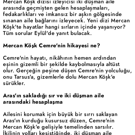
Mercan Köşk dizisi izleyicisi iki düşman aile
arasında geçmişten gelen hesaplaşmaları,
fedakarlıkları ve imkansız bir aşkın gölgesinde
sınanan aile bağlarını izleyecek. Yeni dizi Mercan
Köşk'te hayatlar hangi sırların içinde yaşanıyor?
Tüm sorular Eylül'de yanıt bulacak.
Mercan Köşk Cemre'nin hikayesi ne?
Cemre'nin hayatı, nikâhının hemen ardından
eşinin gizemli bir şekilde kaybolmasıyla altüst
olur. Gerçeğin peşine düşen Cemre'nin yolculuğu,
onu Tarsus'a, gizemlerle dolu Mercan Köşk'e
sürükler.
Aras'ın sakladığı sır ve iki düşman aile
arasındaki hesaplaşma
Ailesini korumak için büyük bir sırrı saklayan
Aras'ın kurduğu kusursuz düzen, Cemre'nin
Mercan Köşk'e gelişiyle temelinden sarsılır.
İkilinin yolları kesiştiğinde, iki düşman aile