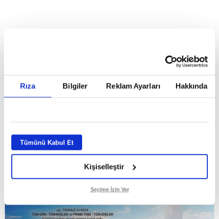
HABERLER
Temmuz ayının lideri atv
Temmuz ayının lideri atv
Rıza
Bilgiler
Reklam Ayarları
Hakkında
GİRİŞ TARİHİ:
01.08.2026 10:40
GÜNCELLEME TARİHİ:
02.08.2026 09:59
ABONE OL
Tümünü Kabul Et
Kişiselleştir
Seçime İzin Ver