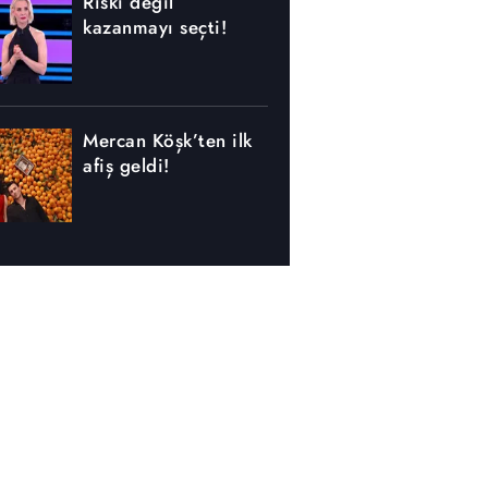
Riski değil
kazanmayı seçti!
Mercan Köşk’ten ilk
afiş geldi!