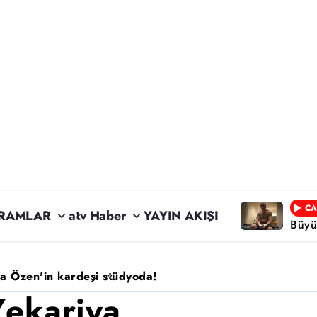
CA
RAMLAR
atv Haber
YAYIN AKIŞI
Büyü
a Özen'in kardeşi stüdyoda!
Zekariya