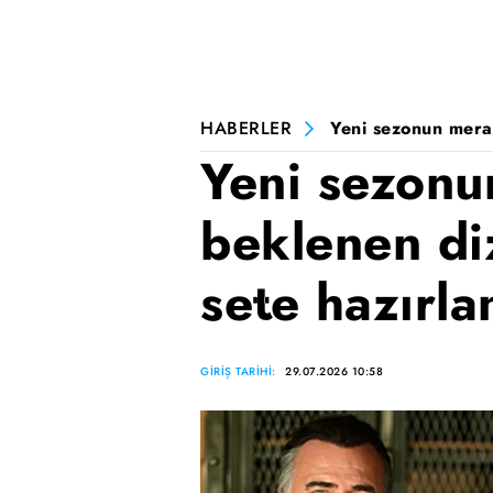
HABERLER
Yeni sezonun merak
Yeni sezonu
beklenen di
sete hazırla
GİRİŞ TARİHİ:
29.07.2026 10:58