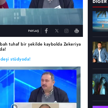
DİĞER
PAYLAŞ
abah tuhaf bir şekilde kaybolda Zekeriya
da!
rdeşi stüdyoda!