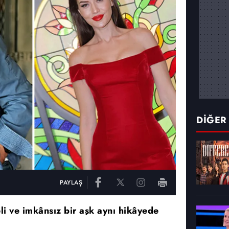
DİĞER
PAYLAŞ
li ve imkânsız bir aşk aynı hikâyede