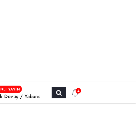
NLI YAYIN
4
k Dövüş / Yabancı Sinema