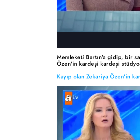
Memleketi Bartın'a gidip, bir s
Özen'in kardeşi kardeşi stüdyo
Kayıp olan Zekariya Özen'in ka