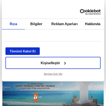
Temmuz ayının lideri atv
Rıza
Bilgiler
Reklam Ayarları
Hakkında
GİRİŞ TARİHİ:
01.08.2026 10:40
GÜNCELLEME TARİHİ:
02.08.2026 09:59
ABONE OL
Tümünü Kabul Et
Kişiselleştir
Seçime İzin Ver