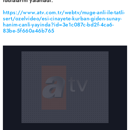
iddialarını yalanladı.
https://www.atv.com.tr/webtv/muge-anli-ile-tatli-
sert/ozelvideo/esi-cinayete-kurban-giden-sunay-
hanim-canli-yayinda?id=3e1c087c-bd2f-4ca6-
83be-5f660a46b765