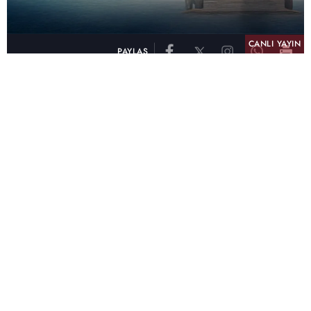
CANLI YAYIN
PAYLAŞ
atv, Türkiye'nin en çok izlenen televizyon kanalı
olma unvanını son 10 yıldır elinde tutmaya
devam ediyor. Fifty5 Blue Temmuz 2026
verilerine göre atv, Tüm Gün – Tüm Kişiler ve
Prime Time – Tüm Kişiler kategorilerinde ayı
birinci sırada tamamlayarak zirvedeki yerini
korudu.
32 yıldır televizyon dünyasına kazandırdığı
unutulmaz yapımlar, reyting rekorları kıran
dizileri, ilgiyle takip edilen programları ve
yayıncılıkta öncü projeleriyle Türk televizyon
tarihine damga vuran atv, başarısını Temmuz
ayında da sürdürdü.
Yaz akşamlarının vazgeçilmezi atv oldu!