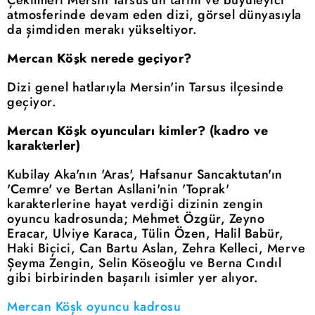
Çekimleri Mersin Tarsus'un tarihi ve büyüleyici
atmosferinde devam eden dizi, görsel dünyasıyla
da şimdiden merakı yükseltiyor.
Mercan Köşk nerede geçiyor?
Dizi genel hatlarıyla Mersin'in Tarsus ilçesinde
geçiyor.
Mercan Köşk oyuncuları kimler? (kadro ve
karakterler)
Kubilay Aka'nın 'Aras', Hafsanur Sancaktutan'ın
'Cemre' ve Bertan Asllani'nin 'Toprak'
karakterlerine hayat verdiği dizinin zengin
oyuncu kadrosunda; Mehmet Özgür, Zeyno
Eracar, Ulviye Karaca, Tülin Özen, Halil Babür,
Haki Biçici, Can Bartu Aslan, Zehra Kelleci, Merve
Şeyma Zengin, Selin Köseoğlu ve Berna Cındıl
gibi birbirinden başarılı isimler yer alıyor.
Mercan Köşk oyuncu kadrosu