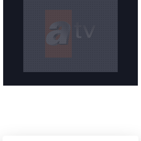
Reddet
HABERLER
Temmuz ayının lideri atv