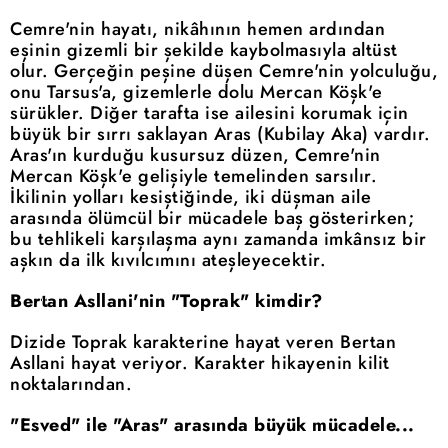
Cemre'nin hayatı, nikâhının hemen ardından
eşinin gizemli bir şekilde kaybolmasıyla altüst
olur. Gerçeğin peşine düşen Cemre'nin yolculuğu,
onu Tarsus'a, gizemlerle dolu Mercan Köşk'e
sürükler. Diğer tarafta ise ailesini korumak için
büyük bir sırrı saklayan Aras (Kubilay Aka) vardır.
Aras'ın kurduğu kusursuz düzen, Cemre'nin
Mercan Köşk'e gelişiyle temelinden sarsılır.
İkilinin yolları kesiştiğinde, iki düşman aile
arasında ölümcül bir mücadele baş gösterirken;
bu tehlikeli karşılaşma aynı zamanda imkânsız bir
aşkın da ilk kıvılcımını ateşleyecektir.
Bertan Asllani'nin "Toprak" kimdir?
Dizide Toprak karakterine hayat veren Bertan
Asllani hayat veriyor. Karakter hikayenin kilit
noktalarından.
"Esved" ile "Aras" arasında büyük mücadele...