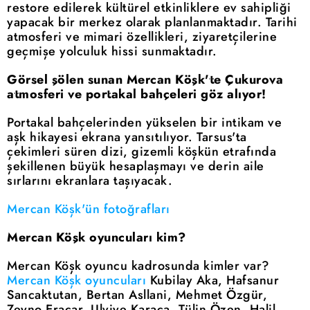
restore edilerek kültürel etkinliklere ev sahipliği
yapacak bir merkez olarak planlanmaktadır. Tarihi
atmosferi ve mimari özellikleri, ziyaretçilerine
geçmişe yolculuk hissi sunmaktadır.
Görsel şölen sunan Mercan Köşk'te Çukurova
atmosferi ve portakal bahçeleri göz alıyor!
Portakal bahçelerinden yükselen bir intikam ve
aşk hikayesi ekrana yansıtılıyor. Tarsus'ta
çekimleri süren dizi, gizemli köşkün etrafında
şekillenen büyük hesaplaşmayı ve derin aile
sırlarını ekranlara taşıyacak.
Mercan Köşk'ün fotoğrafları
Mercan Köşk oyuncuları kim?
Mercan Köşk oyuncu kadrosunda kimler var?
Mercan Köşk oyuncuları
Kubilay Aka, Hafsanur
Sancaktutan, Bertan Asllani, Mehmet Özgür,
Zeyno Eracar, Ulviye Karaca, Tülin Özen, Halil