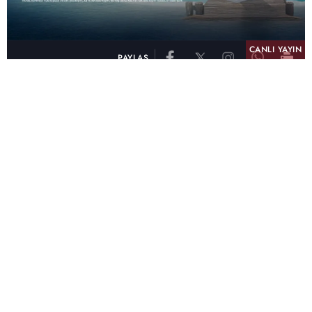
CANLI YAYIN
PAYLAŞ
atv, Türkiye'nin en çok izlenen televizyon kanalı
olma unvanını son 10 yıldır elinde tutmaya
devam ediyor. Fifty5 Blue Temmuz 2026
verilerine göre atv, Tüm Gün – Tüm Kişiler ve
Prime Time – Tüm Kişiler kategorilerinde ayı
birinci sırada tamamlayarak zirvedeki yerini
korudu.
32 yıldır televizyon dünyasına kazandırdığı
unutulmaz yapımlar, reyting rekorları kıran
dizileri, ilgiyle takip edilen programları ve
yayıncılıkta öncü projeleriyle Türk televizyon
tarihine damga vuran atv, başarısını Temmuz
ayında da sürdürdü.