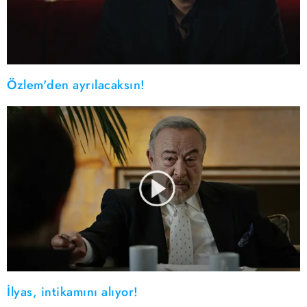
Özlem'den ayrılacaksın!
İlyas, intikamını alıyor!