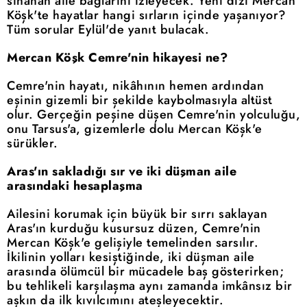
sınanan aile bağlarını izleyecek. Yeni dizi Mercan
Köşk'te hayatlar hangi sırların içinde yaşanıyor?
Tüm sorular Eylül'de yanıt bulacak.
Mercan Köşk Cemre'nin hikayesi ne?
Cemre'nin hayatı, nikâhının hemen ardından
eşinin gizemli bir şekilde kaybolmasıyla altüst
olur. Gerçeğin peşine düşen Cemre'nin yolculuğu,
onu Tarsus'a, gizemlerle dolu Mercan Köşk'e
sürükler.
Aras'ın sakladığı sır ve iki düşman aile
arasındaki hesaplaşma
Ailesini korumak için büyük bir sırrı saklayan
Aras'ın kurduğu kusursuz düzen, Cemre'nin
Mercan Köşk'e gelişiyle temelinden sarsılır.
İkilinin yolları kesiştiğinde, iki düşman aile
arasında ölümcül bir mücadele baş gösterirken;
bu tehlikeli karşılaşma aynı zamanda imkânsız bir
aşkın da ilk kıvılcımını ateşleyecektir.