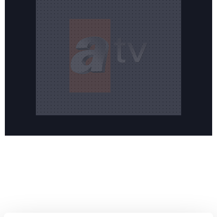
Reddet
HABERLER
Temmuz ayının lideri atv