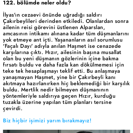
122. bölümde neler oldu?
İlyas'ın cezaevi önünde uğradığı saldırı
Çakırbeylileri derinden etkiledi. Olanlardan sonra
ailenin reisi görevini üstlenen Alparslan,
amcasının intikamı alınana kadar tüm düşmanlarını
yok etmeye ant içti. Yaşananların asıl sorumlusu
'Façalı Dayı' adıyla anılan Haşmet ise cenazede
karşılarına çıktı. Hızır, ailesinin başına musallat
olan bu yeni düşmanın gözlerinin içine bakma
fırsatı buldu ve daha fazla kan dökülmemesi için
teke tek hesaplaşmayı teklif etti. Bu anlaşmaya
yanaşmayan Haşmet, yine bir Çakırbeyli kanı
akıtmaya hazırlanırken hiç beklemediği bir karşılık
buldu. Mertlik nedir bilmeyen düşmanının
yöntemleriyle saldırıya geçen Hızır, kurduğu
tuzakla üzerine yapılan tüm planları tersine
çevirdi.
Biz hiçbir işimizi yarım bırakmayız!