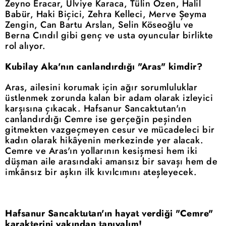
Zeyno Eracar, Ulviye Karaca, Tülin Özen, Halil
Babür, Haki Biçici, Zehra Kelleci, Merve Şeyma
Zengin, Can Bartu Arslan, Selin Köseoğlu ve
Berna Cındıl gibi genç ve usta oyuncular birlikte
rol alıyor.
Kubilay Aka'nın canlandırdığı "Aras" kimdir?
Aras, ailesini korumak için ağır sorumluluklar
üstlenmek zorunda kalan bir adam olarak izleyici
karşısına çıkacak. Hafsanur Sancaktutan'ın
canlandırdığı Cemre ise gerçeğin peşinden
gitmekten vazgeçmeyen cesur ve mücadeleci bir
kadın olarak hikâyenin merkezinde yer alacak.
Cemre ve Aras'ın yollarının kesişmesi hem iki
düşman aile arasındaki amansız bir savaşı hem de
imkânsız bir aşkın ilk kıvılcımını ateşleyecek.
Hafsanur Sancaktutan'ın hayat verdiği "Cemre"
karakterini yakından tanıyalım!