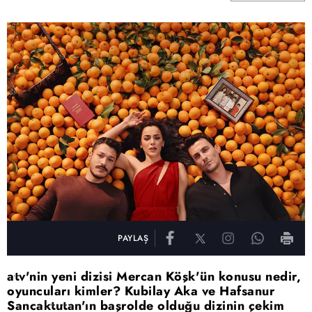
PAYLAŞ
atv'nin yeni dizisi Mercan Köşk'ün konusu nedir,
oyuncuları kimler? Kubilay Aka ve Hafsanur
Sancaktutan'ın başrolde olduğu dizinin çekim