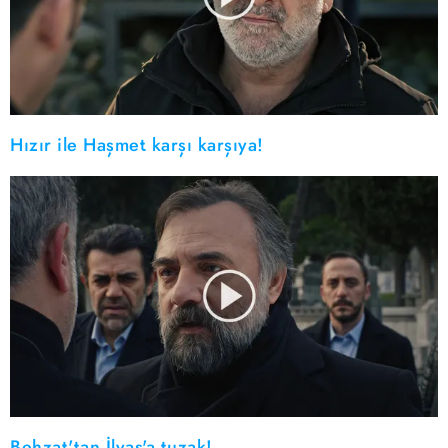
Hızır ile Haşmet karşı karşıya!
Behzat'tan İlyas'a tuzak!