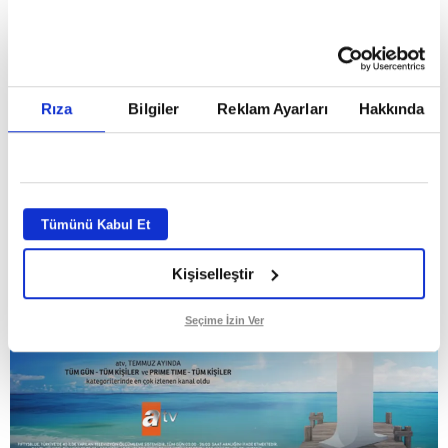
Temmuz ayının lideri atv
Rıza
Bilgiler
Reklam Ayarları
Hakkında
GİRİŞ TARİHİ:
01.08.2026 10:40
GÜNCELLEME TARİHİ:
02.08.2026 09:59
ABONE OL
Tümünü Kabul Et
Kişiselleştir
Seçime İzin Ver