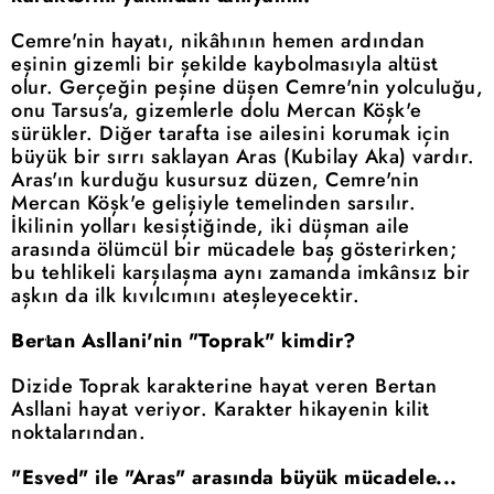
Cemre'nin hayatı, nikâhının hemen ardından
eşinin gizemli bir şekilde kaybolmasıyla altüst
olur. Gerçeğin peşine düşen Cemre'nin yolculuğu,
onu Tarsus'a, gizemlerle dolu Mercan Köşk'e
sürükler. Diğer tarafta ise ailesini korumak için
büyük bir sırrı saklayan Aras (Kubilay Aka) vardır.
Aras'ın kurduğu kusursuz düzen, Cemre'nin
Mercan Köşk'e gelişiyle temelinden sarsılır.
İkilinin yolları kesiştiğinde, iki düşman aile
arasında ölümcül bir mücadele baş gösterirken;
bu tehlikeli karşılaşma aynı zamanda imkânsız bir
aşkın da ilk kıvılcımını ateşleyecektir.
Bertan Asllani'nin "Toprak" kimdir?
Dizide Toprak karakterine hayat veren Bertan
Asllani hayat veriyor. Karakter hikayenin kilit
noktalarından.
"Esved" ile "Aras" arasında büyük mücadele...