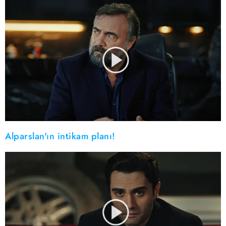
Alparslan'ın intikam planı!