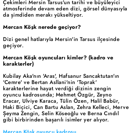
Çekimleri Mersin Tarsus'un tarihi ve büyüleyici
atmosferinde devam eden dizi, görsel dünyasıyla
da şimdiden merakı yükseltiyor.
Mercan Köşk nerede geçiyor?
Dizi genel hatlarıyla Mersin'in Tarsus ilçesinde
geçiyor.
Mercan Köşk oyuncuları kimler? (kadro ve
karakterler)
Kubilay Aka'nın 'Aras', Hafsanur Sancaktutan'ın
'Cemre' ve Bertan Asllani'nin 'Toprak'
karakterlerine hayat verdiği dizinin zengin
oyuncu kadrosunda; Mehmet Özgür, Zeyno
Eracar, Ulviye Karaca, Tülin Özen, Halil Babür,
Haki Biçici, Can Bartu Aslan, Zehra Kelleci, Merve
Şeyma Zengin, Selin Köseoğlu ve Berna Cındıl
gibi birbirinden başarılı isimler yer alıyor.
Mercan Köşk oyuncu kadrosu