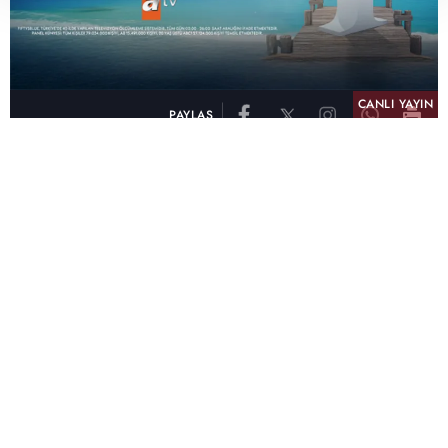
CANLI YAYIN
PAYLAŞ
atv, Türkiye'nin en çok izlenen televizyon kanalı
olma unvanını son 10 yıldır elinde tutmaya
devam ediyor. Fifty5 Blue Temmuz 2026
verilerine göre atv, Tüm Gün – Tüm Kişiler ve
Prime Time – Tüm Kişiler kategorilerinde ayı
birinci sırada tamamlayarak zirvedeki yerini
korudu.
32 yıldır televizyon dünyasına kazandırdığı
unutulmaz yapımlar, reyting rekorları kıran
dizileri, ilgiyle takip edilen programları ve
yayıncılıkta öncü projeleriyle Türk televizyon
tarihine damga vuran atv, başarısını Temmuz
ayında da sürdürdü.