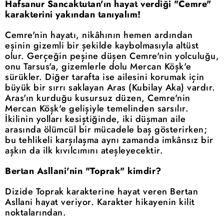
Hafsanur Sancaktutan'ın hayat verdiği "Cemre"
karakterini yakından tanıyalım!
Cemre'nin hayatı, nikâhının hemen ardından
eşinin gizemli bir şekilde kaybolmasıyla altüst
olur. Gerçeğin peşine düşen Cemre'nin yolculuğu,
onu Tarsus'a, gizemlerle dolu Mercan Köşk'e
sürükler. Diğer tarafta ise ailesini korumak için
büyük bir sırrı saklayan Aras (Kubilay Aka) vardır.
Aras'ın kurduğu kusursuz düzen, Cemre'nin
Mercan Köşk'e gelişiyle temelinden sarsılır.
İkilinin yolları kesiştiğinde, iki düşman aile
arasında ölümcül bir mücadele baş gösterirken;
bu tehlikeli karşılaşma aynı zamanda imkânsız bir
aşkın da ilk kıvılcımını ateşleyecektir.
Bertan Asllani'nin "Toprak" kimdir?
Dizide Toprak karakterine hayat veren Bertan
Asllani hayat veriyor. Karakter hikayenin kilit
noktalarından.