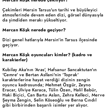
Mercan Köşk nerede çekiliyor?
Çekimleri Mersin Tarsus'un tarihi ve büyüleyici
atmosferinde devam eden dizi, görsel dünyasıyla
da şimdiden merakı yükseltiyor.
Mercan Köşk nerede geçiyor?
Dizi genel hatlarıyla Mersin'in Tarsus ilçesinde
geçiyor.
Mercan Köşk oyuncuları kimler? (kadro ve
karakterler)
Kubilay Aka'nın 'Aras', Hafsanur Sancaktutan'ın
'Cemre' ve Bertan Asllani'nin 'Toprak'
karakterlerine hayat verdiği dizinin zengin
oyuncu kadrosunda; Mehmet Özgür, Zeyno
Eracar, Ulviye Karaca, Tülin Özen, Halil Babür,
Haki Biçici, Can Bartu Aslan, Zehra Kelleci, Merve
Şeyma Zengin, Selin Köseoğlu ve Berna Cındıl
gibi birbirinden başarılı isimler yer alıyor.