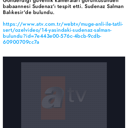
Gönderdiği güvenlik kameraları görüntüsünden
babaannesi Sudenaz'ı tespit etti. Sudenaz Salman
Balıkesir'de bulundu.
https://www.atv.com.tr/webtv/muge-anli-ile-tatli-
sert/ozelvideo/14-yasindaki-sudenaz-salman-
bulundu?id=7e443e00-576c-4bcb-9cdb-
60900709cc7a