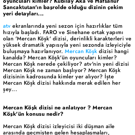
oyuncuları kimler? Kubilay Aka ve Hafsanur
Sancaktutan'ın başrolde olduğu dizinin çekim
yeri detayları...
atv
ekranlarında yeni sezon için hazırlıklar tüm
hızıyla başladı. FARO ve Sinehane ortak yapımı
olan 'Mercan Köşk' dizisi, derinlikli karakterleri ve
yüksek dramatik yapısıyla yeni sezonda izleyiciyle
buluşmaya hazırlanıyor.
Mercan Köşk
dizisi hangi
kanalda? Mercan Köşk'ün oyuncuları kimler?
Mercan Köşk nerede çekiliyor? atv'nin yeni dizisi
Mercan Köşk ne zaman başlıyor? Mercan Köşk
dizisinin kadrosunda kimler yer alıyor? İşte
Mercan Köşk dizisi hakkında merak edilen her
şey...
Mercan Köşk dizisi ne anlatıyor ? Mercan
Köşk'ün konusu nedir?
Mercan Köşk dizisi izleyicisi iki düşman aile
arasında geçmişten gelen hesaplaşmaları,