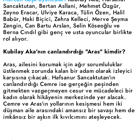
Sancaktutan, Bertan Asllani, Mehmet Özgür,
Zeyno Eracar, Ulviye Karaca, Tülin Özen, Halil
Babür, Haki Biçici, Zehra Kelleci, Merve Şeyma
Zengin, Can Bartu Arslan, Selin Köseoğlu ve
Berna Cındıl gibi genç ve usta oyuncular birlikte
rol alıyor.
Kubilay Aka'nın canlandırdığı "Aras" kimdir?
Aras, ailesini korumak için ağır sorumluluklar
üstlenmek zorunda kalan bir adam olarak izleyici
karşısına çıkacak. Hafsanur Sancaktutan'ın
canlandırdığı Cemre ise gerçeğin peşinden
gitmekten vazgeçmeyen cesur ve mücadeleci bir
kadın olarak hikâyenin merkezinde yer alacak.
Cemre ve Aras'ın yollarının kesişmesi hem iki
düşman aile arasındaki amansız bir savaşı hem de
imkânsız bir aşkın ilk kıvılcımını ateşleyecek.