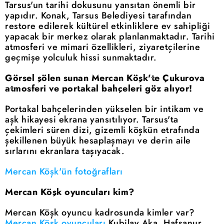
Tarsus'un tarihi dokusunu yansıtan önemli bir
yapıdır. Konak, Tarsus Belediyesi tarafından
restore edilerek kültürel etkinliklere ev sahipliği
yapacak bir merkez olarak planlanmaktadır. Tarihi
atmosferi ve mimari özellikleri, ziyaretçilerine
geçmişe yolculuk hissi sunmaktadır.
Görsel şölen sunan Mercan Köşk'te Çukurova
atmosferi ve portakal bahçeleri göz alıyor!
Portakal bahçelerinden yükselen bir intikam ve
aşk hikayesi ekrana yansıtılıyor. Tarsus'ta
çekimleri süren dizi, gizemli köşkün etrafında
şekillenen büyük hesaplaşmayı ve derin aile
sırlarını ekranlara taşıyacak.
Mercan Köşk'ün fotoğrafları
Mercan Köşk oyuncuları kim?
Mercan Köşk oyuncu kadrosunda kimler var?
Mercan Köşk oyuncuları
Kubilay Aka, Hafsanur