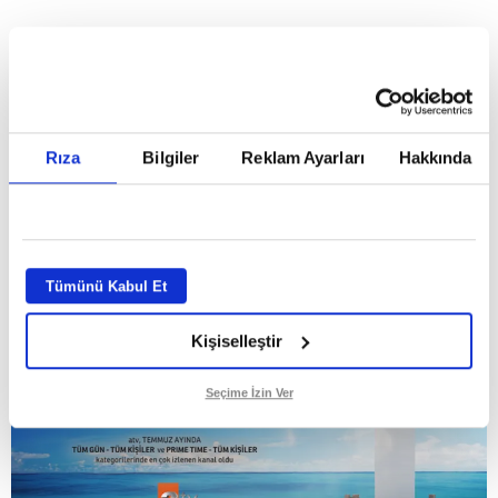
HABERLER
Temmuz ayının lideri atv
Temmuz ayının lideri atv
Rıza
Bilgiler
Reklam Ayarları
Hakkında
GİRİŞ TARİHİ:
01.08.2026 10:40
GÜNCELLEME TARİHİ:
02.08.2026 09:59
ABONE OL
Tümünü Kabul Et
Kişiselleştir
Seçime İzin Ver