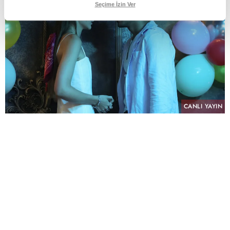
Seçime İzin Ver
CANLI YAYIN
PAYLAŞ
atv’nin NTC Medya imzalı sevilen dizisi “Altı
Üstü İstanbul”, sekizinci bölümüyle pazartesi
akşamına damga vurdu. Her hafta yükselen
heyecanı ve sürprizlerle dolu hikâyesiyle
izleyiciyi ekran başına kilitleyen dizi, tüm reyting
kategorilerinde günün en çok izlenen yapımı
olarak zirvedeki yerini korudu.