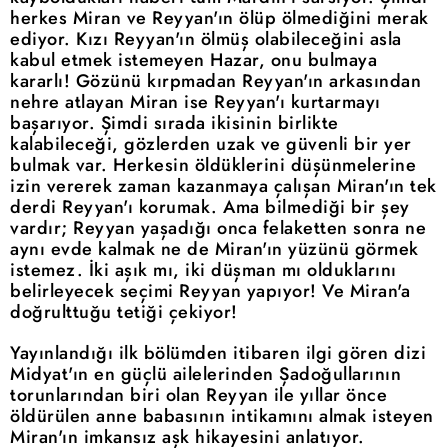
herkes Miran ve Reyyan'ın ölüp ölmediğini merak
ediyor. Kızı Reyyan'ın ölmüş olabileceğini asla
kabul etmek istemeyen Hazar, onu bulmaya
kararlı! Gözünü kırpmadan Reyyan'ın arkasından
nehre atlayan Miran ise Reyyan'ı kurtarmayı
başarıyor. Şimdi sırada ikisinin birlikte
kalabileceği, gözlerden uzak ve güvenli bir yer
bulmak var. Herkesin öldüklerini düşünmelerine
izin vererek zaman kazanmaya çalışan Miran'ın tek
derdi Reyyan'ı korumak. Ama bilmediği bir şey
vardır; Reyyan yaşadığı onca felaketten sonra ne
aynı evde kalmak ne de Miran'ın yüzünü görmek
istemez. İki aşık mı, iki düşman mı olduklarını
belirleyecek seçimi Reyyan yapıyor! Ve Miran'a
doğrulttuğu tetiği çekiyor!
Yayınlandığı ilk bölümden itibaren ilgi gören dizi
Midyat'ın en güçlü ailelerinden Şadoğullarının
torunlarından biri olan Reyyan ile yıllar önce
öldürülen anne babasının intikamını almak isteyen
Miran'ın imkansız aşk hikayesini anlatıyor.