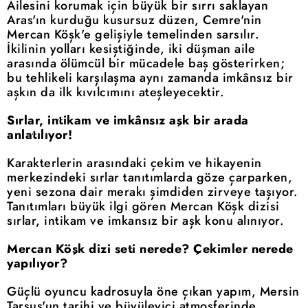
Ailesini korumak için büyük bir sırrı saklayan
Aras'ın kurduğu kusursuz düzen, Cemre'nin
Mercan Köşk'e gelişiyle temelinden sarsılır.
İkilinin yolları kesiştiğinde, iki düşman aile
arasında ölümcül bir mücadele baş gösterirken;
bu tehlikeli karşılaşma aynı zamanda imkânsız bir
aşkın da ilk kıvılcımını ateşleyecektir.
Sırlar, intikam ve imkânsız aşk bir arada
anlatılıyor!
Karakterlerin arasındaki çekim ve hikayenin
merkezindeki sırlar tanıtımlarda göze çarparken,
yeni sezona dair merakı şimdiden zirveye taşıyor.
Tanıtımları büyük ilgi gören Mercan Köşk dizisi
sırlar, intikam ve imkansız bir aşk konu alınıyor.
Mercan Köşk dizi seti nerede? Çekimler nerede
yapılıyor?
Güçlü oyuncu kadrosuyla öne çıkan yapım, Mersin
Tarsus'un tarihi ve büyüleyici atmosferinde