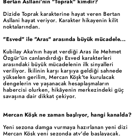
Bertan Asllani'nin "Toprak" kimdir?
Dizide Toprak karakterine hayat veren Bertan
Asllani hayat veriyor. Karakter hikayenin kilit
noktalarından.
"Esved" ile "Aras" arasında büyük mücadele...
Kubilay Aka'nın hayat verdiği Aras ile Mehmet
Özgür'ün canlandırdığı Esved karakterleri
arasındaki büyük mücadelenin ilk sinyalleri
veriliyor. İkilinin karşı karşıya geldiği sahnede
yükselen gerilim, Mercan Köşk'te kurulacak
dengelerin ve yaşanacak hesaplaşmaların
habercisi olurken, hikâyenin merkezindeki güç
savaşına dair dikkat çekiyor.
Mercan Köşk ne zaman başlıyor, hangi kanalda?
Yeni sezona damga vurmaya hazırlanan yeni dizi
Mercan Köşk yeni sezonda atv'de başlayacak.