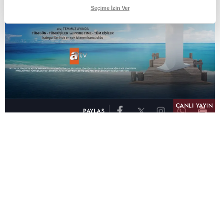
Seçime İzin Ver
CANLI YAYIN
PAYLAŞ
atv, Türkiye'nin en çok izlenen televizyon kanalı
olma unvanını son 10 yıldır elinde tutmaya
devam ediyor. Fifty5 Blue Temmuz 2026
verilerine göre atv, Tüm Gün – Tüm Kişiler ve
Prime Time – Tüm Kişiler kategorilerinde ayı
birinci sırada tamamlayarak zirvedeki yerini
korudu.