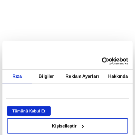
Reddet
HABERLER
Temmuz ayının lideri atv
Temmuz ayının lideri atv
Rıza
Bilgiler
Reklam Ayarları
Hakkında
GİRİŞ TARİHİ:
01.08.2026 10:40
GÜNCELLEME TARİHİ:
02.08.2026 09:59
ABONE OL
Tümünü Kabul Et
Kişiselleştir