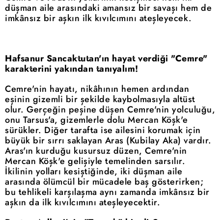
düşman aile arasındaki amansız bir savaşı hem de
imkânsız bir aşkın ilk kıvılcımını ateşleyecek.
Hafsanur Sancaktutan'ın hayat verdiği "Cemre"
karakterini yakından tanıyalım!
Cemre'nin hayatı, nikâhının hemen ardından
eşinin gizemli bir şekilde kaybolmasıyla altüst
olur. Gerçeğin peşine düşen Cemre'nin yolculuğu,
onu Tarsus'a, gizemlerle dolu Mercan Köşk'e
sürükler. Diğer tarafta ise ailesini korumak için
büyük bir sırrı saklayan Aras (Kubilay Aka) vardır.
Aras'ın kurduğu kusursuz düzen, Cemre'nin
Mercan Köşk'e gelişiyle temelinden sarsılır.
İkilinin yolları kesiştiğinde, iki düşman aile
arasında ölümcül bir mücadele baş gösterirken;
bu tehlikeli karşılaşma aynı zamanda imkânsız bir
aşkın da ilk kıvılcımını ateşleyecektir.