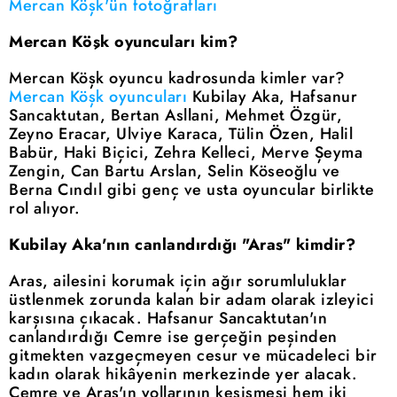
Mercan Köşk'ün fotoğrafları
Mercan Köşk oyuncuları kim?
Mercan Köşk oyuncu kadrosunda kimler var?
Mercan Köşk oyuncuları
Kubilay Aka, Hafsanur
Sancaktutan, Bertan Asllani, Mehmet Özgür,
Zeyno Eracar, Ulviye Karaca, Tülin Özen, Halil
Babür, Haki Biçici, Zehra Kelleci, Merve Şeyma
Zengin, Can Bartu Arslan, Selin Köseoğlu ve
Berna Cındıl gibi genç ve usta oyuncular birlikte
rol alıyor.
Kubilay Aka'nın canlandırdığı "Aras" kimdir?
Aras, ailesini korumak için ağır sorumluluklar
üstlenmek zorunda kalan bir adam olarak izleyici
karşısına çıkacak. Hafsanur Sancaktutan'ın
canlandırdığı Cemre ise gerçeğin peşinden
gitmekten vazgeçmeyen cesur ve mücadeleci bir
kadın olarak hikâyenin merkezinde yer alacak.
Cemre ve Aras'ın yollarının kesişmesi hem iki