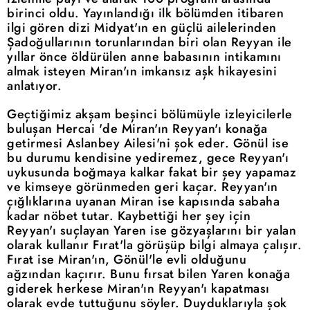
birinci oldu. Yayınlandığı ilk bölümden itibaren
ilgi gören dizi Midyat'ın en güçlü ailelerinden
Şadoğullarının torunlarından biri olan Reyyan ile
yıllar önce öldürülen anne babasının intikamını
almak isteyen Miran'ın imkansız aşk hikayesini
anlatıyor.
Geçtiğimiz akşam beşinci bölümüyle izleyicilerle
buluşan Hercai 'de Miran'ın Reyyan'ı konağa
getirmesi Aslanbey Ailesi'ni şok eder. Gönül ise
bu durumu kendisine yediremez, gece Reyyan'ı
uykusunda boğmaya kalkar fakat bir şey yapamaz
ve kimseye görünmeden geri kaçar. Reyyan'ın
çığlıklarına uyanan Miran ise kapısında sabaha
kadar nöbet tutar. Kaybettiği her şey için
Reyyan'ı suçlayan Yaren ise gözyaşlarını bir yalan
olarak kullanır Fırat'la görüşüp bilgi almaya çalışır.
Fırat ise Miran'ın, Gönül'le evli olduğunu
ağzından kaçırır. Bunu fırsat bilen Yaren konağa
giderek herkese Miran'ın Reyyan'ı kapatması
olarak evde tuttuğunu söyler. Duyduklarıyla şok