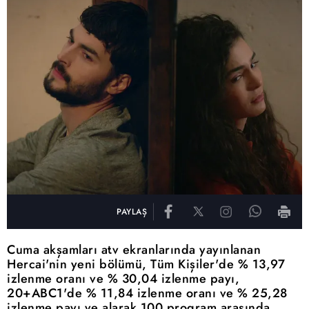
PAYLAŞ
Cuma akşamları atv ekranlarında yayınlanan
Hercai'nin yeni bölümü, Tüm Kişiler'de % 13,97
izlenme oranı ve % 30,04 izlenme payı,
20+ABC1'de % 11,84 izlenme oranı ve % 25,28
izlenme payı ve alarak 100 program arasında