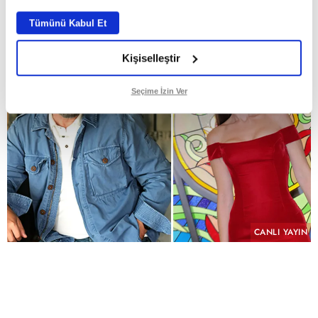
ABONE OL
Tümünü Kabul Et
Kişiselleştir
Seçime İzin Ver
CANLI YAYIN
PAYLAŞ
Geçmişin yükü, kefaretin bedeli ve imkânsız bir
aşk aynı hikâyede buluşuyor.