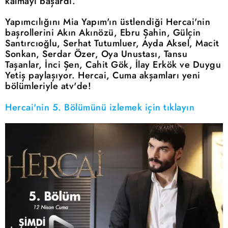
kalmayı başardı.
Yapımcılığını Mia Yapım'ın üstlendiği Hercai'nin
başrollerini Akın Akınözü, Ebru Şahin, Gülçin
Santırcıoğlu, Serhat Tutumluer, Ayda Aksel, Macit
Sonkan, Serdar Özer, Oya Unustası, Tansu
Taşanlar, İnci Şen, Cahit Gök, İlay Erkök ve Duygu
Yetiş paylaşıyor. Hercai, Cuma akşamları yeni
bölümleriyle atv'de!
Hercai'nin 5. Bölümünü izlemek için tıklayın