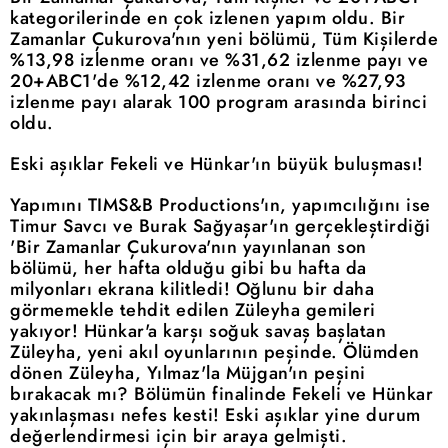
kategorilerinde en çok izlenen yapım oldu. Bir
Zamanlar Çukurova'nın yeni bölümü, Tüm Kişilerde
%13,98 izlenme oranı ve %31,62 izlenme payı ve
20+ABC1'de %12,42 izlenme oranı ve %27,93
izlenme payı alarak 100 program arasında birinci
oldu.
Eski aşıklar Fekeli ve Hünkar'ın büyük buluşması!
Yapımını TIMS&B Productions'ın, yapımcılığını ise
Timur Savcı ve Burak Sağyaşar'ın gerçekleştirdiği
'Bir Zamanlar Çukurova'nın yayınlanan son
bölümü, her hafta olduğu gibi bu hafta da
milyonları ekrana kilitledi! Oğlunu bir daha
görmemekle tehdit edilen Züleyha gemileri
yakıyor! Hünkar'a karşı soğuk savaş başlatan
Züleyha, yeni akıl oyunlarının peşinde. Ölümden
dönen Züleyha, Yılmaz'la Müjgan'ın peşini
bırakacak mı? Bölümün finalinde Fekeli ve Hünkar
yakınlaşması nefes kesti! Eski aşıklar yine durum
değerlendirmesi için bir araya gelmişti.