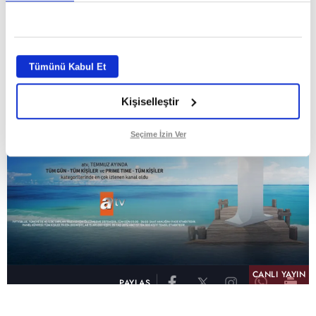
GİRİŞ TARİHİ:
01.08.2026 10:40
GÜNCELLEME TARİHİ:
02.08.2026 09:59
ABONE OL
Tümünü Kabul Et
Kişiselleştir
Seçime İzin Ver
CANLI YAYIN
PAYLAŞ