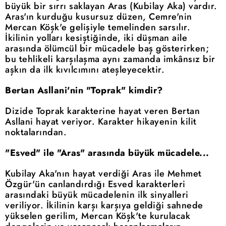
büyük bir sırrı saklayan Aras (Kubilay Aka) vardır.
Aras'ın kurduğu kusursuz düzen, Cemre'nin
Mercan Köşk'e gelişiyle temelinden sarsılır.
İkilinin yolları kesiştiğinde, iki düşman aile
arasında ölümcül bir mücadele baş gösterirken;
bu tehlikeli karşılaşma aynı zamanda imkânsız bir
aşkın da ilk kıvılcımını ateşleyecektir.
Bertan Asllani'nin "Toprak" kimdir?
Dizide Toprak karakterine hayat veren Bertan
Asllani hayat veriyor. Karakter hikayenin kilit
noktalarından.
"Esved" ile "Aras" arasında büyük mücadele...
Kubilay Aka'nın hayat verdiği Aras ile Mehmet
Özgür'ün canlandırdığı Esved karakterleri
arasındaki büyük mücadelenin ilk sinyalleri
veriliyor. İkilinin karşı karşıya geldiği sahnede
yükselen gerilim, Mercan Köşk'te kurulacak