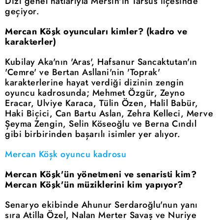
Dizi genel hatlarıyla Mersin'in Tarsus ilçesinde
geçiyor.
Mercan Köşk oyuncuları kimler? (kadro ve
karakterler)
Kubilay Aka'nın 'Aras', Hafsanur Sancaktutan'ın
'Cemre' ve Bertan Asllani'nin 'Toprak'
karakterlerine hayat verdiği dizinin zengin
oyuncu kadrosunda; Mehmet Özgür, Zeyno
Eracar, Ulviye Karaca, Tülin Özen, Halil Babür,
Haki Biçici, Can Bartu Aslan, Zehra Kelleci, Merve
Şeyma Zengin, Selin Köseoğlu ve Berna Cındıl
gibi birbirinden başarılı isimler yer alıyor.
Mercan Köşk oyuncu kadrosu
Mercan Köşk'ün yönetmeni ve senaristi kim?
Mercan Köşk'ün müziklerini kim yapıyor?
Senaryo ekibinde Ahunur Serdaroğlu'nun yanı
sıra Atilla Özel, Nalan Merter Savaş ve Nuriye