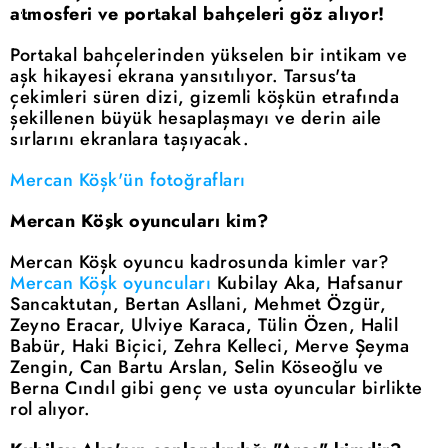
atmosferi ve portakal bahçeleri göz alıyor!
Portakal bahçelerinden yükselen bir intikam ve
aşk hikayesi ekrana yansıtılıyor. Tarsus'ta
çekimleri süren dizi, gizemli köşkün etrafında
şekillenen büyük hesaplaşmayı ve derin aile
sırlarını ekranlara taşıyacak.
Mercan Köşk'ün fotoğrafları
Mercan Köşk oyuncuları kim?
Mercan Köşk oyuncu kadrosunda kimler var?
Mercan Köşk oyuncuları
Kubilay Aka, Hafsanur
Sancaktutan, Bertan Asllani, Mehmet Özgür,
Zeyno Eracar, Ulviye Karaca, Tülin Özen, Halil
Babür, Haki Biçici, Zehra Kelleci, Merve Şeyma
Zengin, Can Bartu Arslan, Selin Köseoğlu ve
Berna Cındıl gibi genç ve usta oyuncular birlikte
rol alıyor.