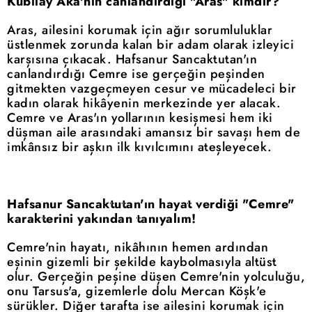
Kubilay Aka'nın canlandırdığı "Aras" kimdir?
Aras, ailesini korumak için ağır sorumluluklar
üstlenmek zorunda kalan bir adam olarak izleyici
karşısına çıkacak. Hafsanur Sancaktutan'ın
canlandırdığı Cemre ise gerçeğin peşinden
gitmekten vazgeçmeyen cesur ve mücadeleci bir
kadın olarak hikâyenin merkezinde yer alacak.
Cemre ve Aras'ın yollarının kesişmesi hem iki
düşman aile arasındaki amansız bir savaşı hem de
imkânsız bir aşkın ilk kıvılcımını ateşleyecek.
Hafsanur Sancaktutan'ın hayat verdiği "Cemre"
karakterini yakından tanıyalım!
Cemre'nin hayatı, nikâhının hemen ardından
eşinin gizemli bir şekilde kaybolmasıyla altüst
olur. Gerçeğin peşine düşen Cemre'nin yolculuğu,
onu Tarsus'a, gizemlerle dolu Mercan Köşk'e
sürükler. Diğer tarafta ise ailesini korumak için