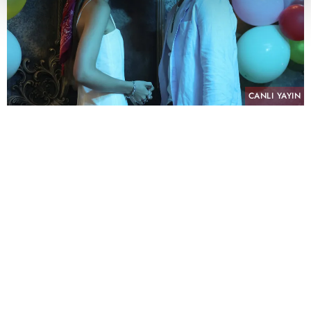
CANLI YAYIN
PAYLAŞ
atv’nin NTC Medya imzalı sevilen dizisi “Altı
Üstü İstanbul”, sekizinci bölümüyle pazartesi
akşamına damga vurdu. Her hafta yükselen
heyecanı ve sürprizlerle dolu hikâyesiyle
izleyiciyi ekran başına kilitleyen dizi, tüm reyting
kategorilerinde günün en çok izlenen yapımı
olarak zirvedeki yerini korudu.
"Altı Üstü İstanbul" 8. Bölümü ile Tüm Kişiler'de
%6,15 izlenme oranı ve %27,08 izlenme payı
AB'de %3,83 izlenme oranı ve %18,22 izlenme