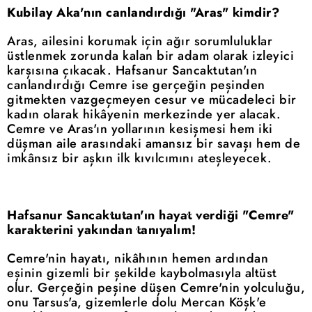
Kubilay Aka'nın canlandırdığı "Aras" kimdir?
Aras, ailesini korumak için ağır sorumluluklar
üstlenmek zorunda kalan bir adam olarak izleyici
karşısına çıkacak. Hafsanur Sancaktutan'ın
canlandırdığı Cemre ise gerçeğin peşinden
gitmekten vazgeçmeyen cesur ve mücadeleci bir
kadın olarak hikâyenin merkezinde yer alacak.
Cemre ve Aras'ın yollarının kesişmesi hem iki
düşman aile arasındaki amansız bir savaşı hem de
imkânsız bir aşkın ilk kıvılcımını ateşleyecek.
Hafsanur Sancaktutan'ın hayat verdiği "Cemre"
karakterini yakından tanıyalım!
Cemre'nin hayatı, nikâhının hemen ardından
eşinin gizemli bir şekilde kaybolmasıyla altüst
olur. Gerçeğin peşine düşen Cemre'nin yolculuğu,
onu Tarsus'a, gizemlerle dolu Mercan Köşk'e