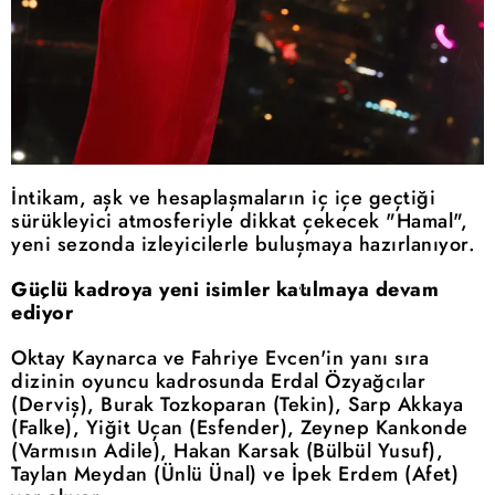
İntikam, aşk ve hesaplaşmaların iç içe geçtiği
sürükleyici atmosferiyle dikkat çekecek "Hamal",
yeni sezonda izleyicilerle buluşmaya hazırlanıyor.
Güçlü kadroya yeni isimler katılmaya devam
ediyor
Oktay Kaynarca ve Fahriye Evcen'in yanı sıra
dizinin oyuncu kadrosunda Erdal Özyağcılar
(Derviş), Burak Tozkoparan (Tekin), Sarp Akkaya
(Falke), Yiğit Uçan (Esfender), Zeynep Kankonde
(Varmısın Adile), Hakan Karsak (Bülbül Yusuf),
Taylan Meydan (Ünlü Ünal) ve İpek Erdem (Afet)