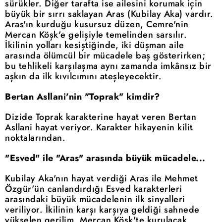
sürükler. Diğer tarafta ise ailesini korumak için
büyük bir sırrı saklayan Aras (Kubilay Aka) vardır.
Aras'ın kurduğu kusursuz düzen, Cemre'nin
Mercan Köşk'e gelişiyle temelinden sarsılır.
İkilinin yolları kesiştiğinde, iki düşman aile
arasında ölümcül bir mücadele baş gösterirken;
bu tehlikeli karşılaşma aynı zamanda imkânsız bir
aşkın da ilk kıvılcımını ateşleyecektir.
Bertan Asllani'nin "Toprak" kimdir?
Dizide Toprak karakterine hayat veren Bertan
Asllani hayat veriyor. Karakter hikayenin kilit
noktalarından.
"Esved" ile "Aras" arasında büyük mücadele...
Kubilay Aka'nın hayat verdiği Aras ile Mehmet
Özgür'ün canlandırdığı Esved karakterleri
arasındaki büyük mücadelenin ilk sinyalleri
veriliyor. İkilinin karşı karşıya geldiği sahnede
yükselen gerilim, Mercan Köşk'te kurulacak