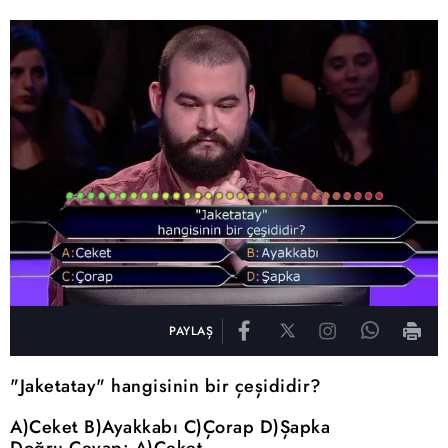
PAYLAŞ
"Jaketatay" hangisinin bir çeşididir?
A)Ceket B)Ayakkabı C)Çorap D)Şapka
Doğru Cevap: A)Ceket