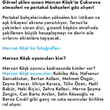
Görsel şölen sunan Mercan Köşk'te Çukurova
atmosferi ve portakal bahçeleri göz alıyor!
Portakal bahçelerinden yükselen bir intikam ve
aşk hikayesi ekrana yansıtılıyor. Tarsus'ta
çekimleri süren dizi, gizemli köşkün etrafında
şekillenen büyük hesaplaşmayı ve derin aile
sırlarını ekranlara taşıyacak.
Mercan Köşk'ün fotoğrafları
Mercan Köşk oyuncuları kim?
Mercan Köşk oyuncu kadrosunda kimler var?
Mercan Köşk oyuncuları
Kubilay Aka, Hafsanur
Sancaktutan, Bertan Asllani, Mehmet Özgür,
Zeyno Eracar, Ulviye Karaca, Tülin Özen, Halil
Babür, Haki Biçici, Zehra Kelleci, Merve Şeyma
Zengin, Can Bartu Arslan, Selin Köseoğlu ve
Berna Cındıl gibi genç ve usta oyuncular birlikte
rol alıyor.