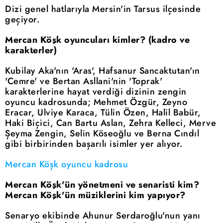
Dizi genel hatlarıyla Mersin'in Tarsus ilçesinde
geçiyor.
Mercan Köşk oyuncuları kimler? (kadro ve
karakterler)
Kubilay Aka'nın 'Aras', Hafsanur Sancaktutan'ın
'Cemre' ve Bertan Asllani'nin 'Toprak'
karakterlerine hayat verdiği dizinin zengin
oyuncu kadrosunda; Mehmet Özgür, Zeyno
Eracar, Ulviye Karaca, Tülin Özen, Halil Babür,
Haki Biçici, Can Bartu Aslan, Zehra Kelleci, Merve
Şeyma Zengin, Selin Köseoğlu ve Berna Cındıl
gibi birbirinden başarılı isimler yer alıyor.
Mercan Köşk oyuncu kadrosu
Mercan Köşk'ün yönetmeni ve senaristi kim?
Mercan Köşk'ün müziklerini kim yapıyor?
Senaryo ekibinde Ahunur Serdaroğlu'nun yanı