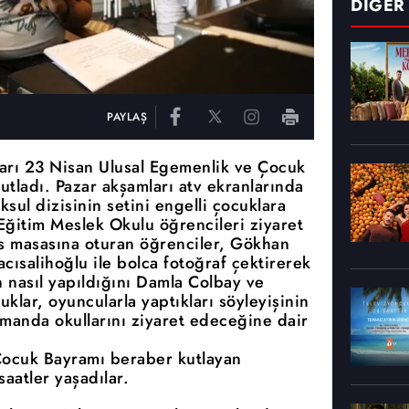
DİĞER
PAYLAŞ
ları 23 Nisan Ulusal Egemenlik ve Çocuk
utladı. Pazar akşamları atv ekranlarında
sul dizisinin setini engelli çocuklara
Eğitim Meslek Okulu öğrencileri ziyaret
s masasına oturan öğrenciler, Gökhan
ısalihoğlu ile bolca fotoğraf çektirerek
n nasıl yapıldığını Damla Colbay ve
lar, oyuncularla yaptıkları söyleyişinin
manda okullarını ziyaret edeceğine dair
Çocuk Bayramı beraber kutlayan
saatler yaşadılar.