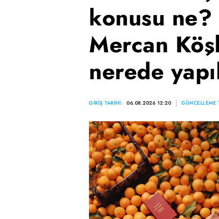
konusu ne? 
Mercan Köşk
nerede yapı
GİRİŞ TARİHİ:
06.08.2026 12:20
GÜNCELLEME T