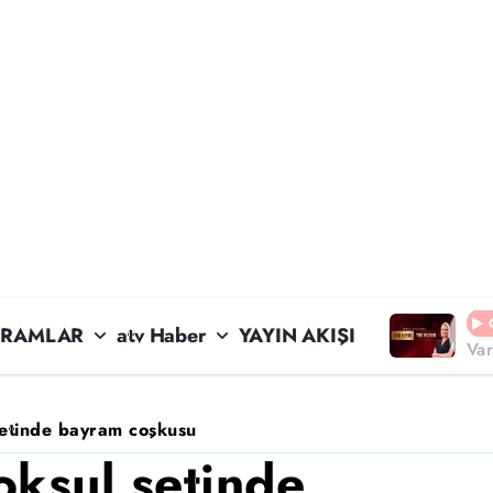
RAMLAR
atv Haber
YAYIN AKIŞI
Va
setinde bayram coşkusu
oksul setinde