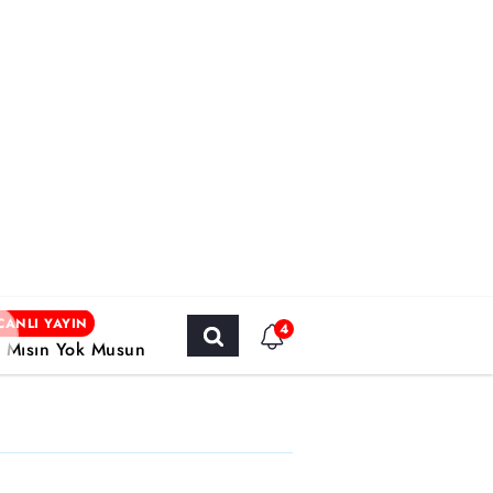
CANLI YAYIN
4
r Mısın Yok Musun