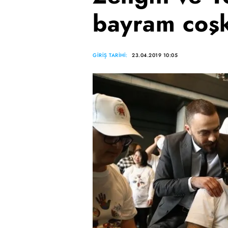
bayram coş
GİRİŞ TARİHİ:
23.04.2019 10:05