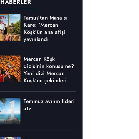
 HABERLER
Tarsus’tan Masalsı
Kare: ‘Mercan
Köşk’ün ana afişi
yayınlandı
Mercan Köşk
dizisinin konusu ne?
Yeni dizi Mercan
Köşk'ün çekimleri
nerede yapılıyor?
Temmuz ayının lideri
atv