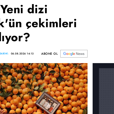
Yeni dizi
'ün çekimleri
lıyor?
ABONE OL
ARİHİ:
06.08.2026 14:13