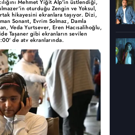
lığını Mehmet Yiğit Alp'in üstlendiği,
lmazer'in oturduğu Zengin ve Yoksul,
ortak hikayesini ekranlara taşıyor. Dizi,
sman Sonant, Evrim Solmaz, Damla
lan, Veda Yurtsever, Eren Hacısalihoğlu,
de Taşaner gibi ekranların sevilen
:00' de atv ekranlarında.