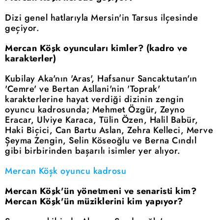
Dizi genel hatlarıyla Mersin'in Tarsus ilçesinde
geçiyor.
Mercan Köşk oyuncuları kimler? (kadro ve
karakterler)
Kubilay Aka'nın 'Aras', Hafsanur Sancaktutan'ın
'Cemre' ve Bertan Asllani'nin 'Toprak'
karakterlerine hayat verdiği dizinin zengin
oyuncu kadrosunda; Mehmet Özgür, Zeyno
Eracar, Ulviye Karaca, Tülin Özen, Halil Babür,
Haki Biçici, Can Bartu Aslan, Zehra Kelleci, Merve
Şeyma Zengin, Selin Köseoğlu ve Berna Cındıl
gibi birbirinden başarılı isimler yer alıyor.
Mercan Köşk oyuncu kadrosu
Mercan Köşk'ün yönetmeni ve senaristi kim?
Mercan Köşk'ün müziklerini kim yapıyor?