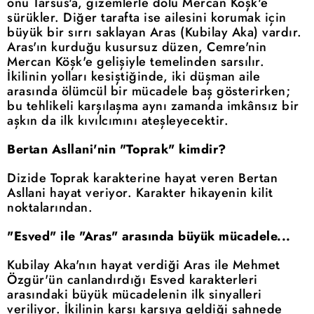
onu Tarsus'a, gizemlerle dolu Mercan Köşk'e
sürükler. Diğer tarafta ise ailesini korumak için
büyük bir sırrı saklayan Aras (Kubilay Aka) vardır.
Aras'ın kurduğu kusursuz düzen, Cemre'nin
Mercan Köşk'e gelişiyle temelinden sarsılır.
İkilinin yolları kesiştiğinde, iki düşman aile
arasında ölümcül bir mücadele baş gösterirken;
bu tehlikeli karşılaşma aynı zamanda imkânsız bir
aşkın da ilk kıvılcımını ateşleyecektir.
Bertan Asllani'nin "Toprak" kimdir?
Dizide Toprak karakterine hayat veren Bertan
Asllani hayat veriyor. Karakter hikayenin kilit
noktalarından.
"Esved" ile "Aras" arasında büyük mücadele...
Kubilay Aka'nın hayat verdiği Aras ile Mehmet
Özgür'ün canlandırdığı Esved karakterleri
arasındaki büyük mücadelenin ilk sinyalleri
veriliyor. İkilinin karşı karşıya geldiği sahnede