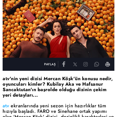
PAYLAŞ
atv'nin yeni dizisi Mercan Köşk'ün konusu nedir,
oyuncuları kimler? Kubilay Aka ve Hafsanur
Sancaktutan'ın başrolde olduğu dizinin çekim
yeri detayları...
atv
ekranlarında yeni sezon için hazırlıklar tüm
hızıyla başladı. FARO ve Sinehane ortak yapımı
olan 'Mercan Köşk' dizisi, derinlikli karakterleri ve