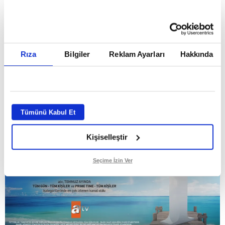
Temmuz ayının lideri atv
Rıza
Bilgiler
Reklam Ayarları
Hakkında
GİRİŞ TARİHİ:
01.08.2026 10:40
GÜNCELLEME TARİHİ:
02.08.2026 09:59
ABONE OL
Tümünü Kabul Et
Kişiselleştir
Seçime İzin Ver