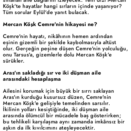
sınanan aile bağlarını izleyecek. Yeni dizi Mercan
Köşk'te hayatlar hangi sırların içinde yaşanıyor?
Tüm sorular Eylül'de yanıt bulacak.
Mercan Köşk Cemre'nin hikayesi ne?
Cemre'nin hayatı, nikâhının hemen ardından
eşinin gizemli bir şekilde kaybolmasıyla altüst
olur. Gerçeğin peşine düşen Cemre'nin yolculuğu,
onu Tarsus'a, gizemlerle dolu Mercan Köşk'e
sürükler.
Aras'ın sakladığı sır ve iki düşman aile
arasındaki hesaplaşma
Ailesini korumak için büyük bir sırrı saklayan
Aras'ın kurduğu kusursuz düzen, Cemre'nin
Mercan Köşk'e gelişiyle temelinden sarsılır.
İkilinin yolları kesiştiğinde, iki düşman aile
arasında ölümcül bir mücadele baş gösterirken;
bu tehlikeli karşılaşma aynı zamanda imkânsız bir
aşkın da ilk kıvılcımını ateşleyecektir.