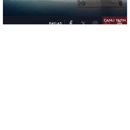
CANLI YAYIN
PAYLAŞ
atv, Türkiye'nin en çok izlenen televizyon kanalı
olma unvanını son 10 yıldır elinde tutmaya
devam ediyor. Fifty5 Blue Temmuz 2026
verilerine göre atv, Tüm Gün – Tüm Kişiler ve
Prime Time – Tüm Kişiler kategorilerinde ayı
birinci sırada tamamlayarak zirvedeki yerini
korudu.
32 yıldır televizyon dünyasına kazandırdığı
unutulmaz yapımlar, reyting rekorları kıran
dizileri, ilgiyle takip edilen programları ve
yayıncılıkta öncü projeleriyle Türk televizyon
tarihine damga vuran atv, başarısını Temmuz
ayında da sürdürdü.