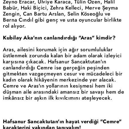
Zeyno Eracar, Ulviye Karaca, Tülin Özen, Halil
Babür, Haki Biçici, Zehra Kelleci, Merve Şeyma
Zengin, Can Bartu Arslan, Selin Köseoğlu ve
Berna Cındıl gibi genç ve usta oyuncular birlikte
rol alıyor.
Kubilay Aka'nın canlandırdığı "Aras" kimdir?
Aras, ailesini korumak için ağır sorumluluklar
üstlenmek zorunda kalan bir adam olarak izleyici
karşısına çıkacak. Hafsanur Sancaktutan'ın
canlandırdığı Cemre ise gerçeğin peşinden
gitmekten vazgeçmeyen cesur ve mücadeleci bir
kadın olarak hikâyenin merkezinde yer alacak.
Cemre ve Aras'ın yollarının kesişmesi hem iki
düşman aile arasındaki amansız bir savaşı hem de
imkânsız bir aşkın ilk kıvılcımını ateşleyecek.
Hafsanur Sancaktutan'ın hayat verdiği "Cemre"
karakterini yakından tanıyalım!