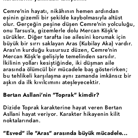
Cemre'nin hayatı, nikâhının hemen ardından
eşinin gizemli bir şekilde kaybolmasıyla altüst
olur. Gerçeğin peşine düşen Cemre'nin yolculuğu,
onu Tarsus'a, gizemlerle dolu Mercan Köşk'e
sürükler. Diğer tarafta ise ailesini korumak için
büyük bir sırrı saklayan Aras (Kubilay Aka) vardır.
Aras'ın kurduğu kusursuz düzen, Cemre'nin
Mercan Köşk'e gelişiyle temelinden sarsılır.
İkilinin yolları kesiştiğinde, iki düşman aile
arasında ölümcül bir mücadele baş gösterirken;
bu tehlikeli karşılaşma aynı zamanda imkânsız bir
aşkın da ilk kıvılcımını ateşleyecektir.
Bertan Asllani'nin "Toprak" kimdir?
Dizide Toprak karakterine hayat veren Bertan
Asllani hayat veriyor. Karakter hikayenin kilit
noktalarından.
"Esved" ile "Aras" arasında büyük mücadele...