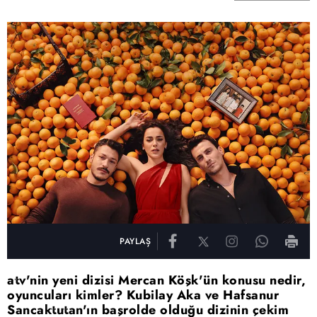
PAYLAŞ
atv'nin yeni dizisi Mercan Köşk'ün konusu nedir,
oyuncuları kimler? Kubilay Aka ve Hafsanur
Sancaktutan'ın başrolde olduğu dizinin çekim