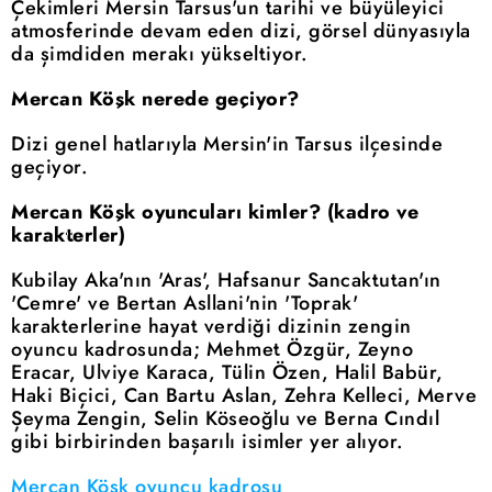
Çekimleri Mersin Tarsus'un tarihi ve büyüleyici
atmosferinde devam eden dizi, görsel dünyasıyla
da şimdiden merakı yükseltiyor.
Mercan Köşk nerede geçiyor?
Dizi genel hatlarıyla Mersin'in Tarsus ilçesinde
geçiyor.
Mercan Köşk oyuncuları kimler? (kadro ve
karakterler)
Kubilay Aka'nın 'Aras', Hafsanur Sancaktutan'ın
'Cemre' ve Bertan Asllani'nin 'Toprak'
karakterlerine hayat verdiği dizinin zengin
oyuncu kadrosunda; Mehmet Özgür, Zeyno
Eracar, Ulviye Karaca, Tülin Özen, Halil Babür,
Haki Biçici, Can Bartu Aslan, Zehra Kelleci, Merve
Şeyma Zengin, Selin Köseoğlu ve Berna Cındıl
gibi birbirinden başarılı isimler yer alıyor.
Mercan Köşk oyuncu kadrosu