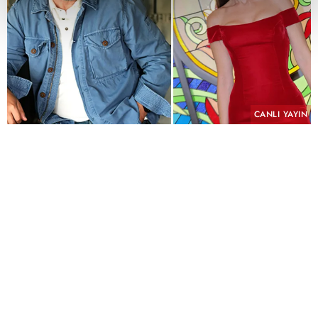
CANLI YAYIN
PAYLAŞ
Geçmişin yükü, kefaretin bedeli ve imkânsız bir
aşk aynı hikâyede buluşuyor.
KYN Yapım imzasını taşıyan ve yeni sezonda atv
ekranlarında izleyiciyle buluşmaya hazırlanan
"Hamal" için uzun süren ön hazırlık çalışmalarında
sona yaklaşıldı. Yeni sezonun en çok merak edilen
yapımlarından biri olmaya aday dizinin
çekimlerinin Eylül ayında başlaması planlanıyor.