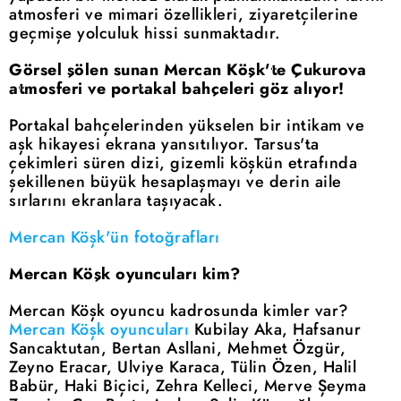
atmosferi ve mimari özellikleri, ziyaretçilerine
geçmişe yolculuk hissi sunmaktadır.
Görsel şölen sunan Mercan Köşk'te Çukurova
atmosferi ve portakal bahçeleri göz alıyor!
Portakal bahçelerinden yükselen bir intikam ve
aşk hikayesi ekrana yansıtılıyor. Tarsus'ta
çekimleri süren dizi, gizemli köşkün etrafında
şekillenen büyük hesaplaşmayı ve derin aile
sırlarını ekranlara taşıyacak.
Mercan Köşk'ün fotoğrafları
Mercan Köşk oyuncuları kim?
Mercan Köşk oyuncu kadrosunda kimler var?
Mercan Köşk oyuncuları
Kubilay Aka, Hafsanur
Sancaktutan, Bertan Asllani, Mehmet Özgür,
Zeyno Eracar, Ulviye Karaca, Tülin Özen, Halil
Babür, Haki Biçici, Zehra Kelleci, Merve Şeyma