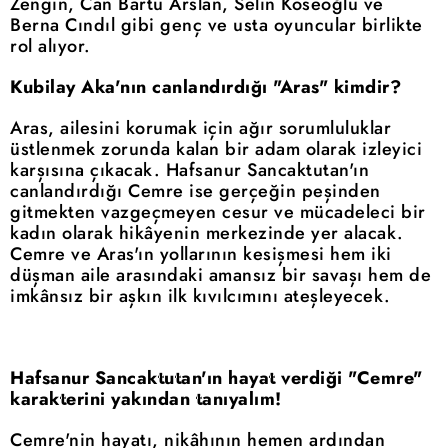
Zengin, Can Bartu Arslan, Selin Köseoğlu ve
Berna Cındıl gibi genç ve usta oyuncular birlikte
rol alıyor.
Kubilay Aka'nın canlandırdığı "Aras" kimdir?
Aras, ailesini korumak için ağır sorumluluklar
üstlenmek zorunda kalan bir adam olarak izleyici
karşısına çıkacak. Hafsanur Sancaktutan'ın
canlandırdığı Cemre ise gerçeğin peşinden
gitmekten vazgeçmeyen cesur ve mücadeleci bir
kadın olarak hikâyenin merkezinde yer alacak.
Cemre ve Aras'ın yollarının kesişmesi hem iki
düşman aile arasındaki amansız bir savaşı hem de
imkânsız bir aşkın ilk kıvılcımını ateşleyecek.
Hafsanur Sancaktutan'ın hayat verdiği "Cemre"
karakterini yakından tanıyalım!
Cemre'nin hayatı, nikâhının hemen ardından