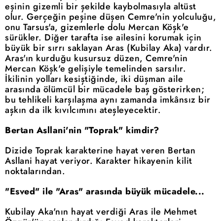
eşinin gizemli bir şekilde kaybolmasıyla altüst
olur. Gerçeğin peşine düşen Cemre'nin yolculuğu,
onu Tarsus'a, gizemlerle dolu Mercan Köşk'e
sürükler. Diğer tarafta ise ailesini korumak için
büyük bir sırrı saklayan Aras (Kubilay Aka) vardır.
Aras'ın kurduğu kusursuz düzen, Cemre'nin
Mercan Köşk'e gelişiyle temelinden sarsılır.
İkilinin yolları kesiştiğinde, iki düşman aile
arasında ölümcül bir mücadele baş gösterirken;
bu tehlikeli karşılaşma aynı zamanda imkânsız bir
aşkın da ilk kıvılcımını ateşleyecektir.
Bertan Asllani'nin "Toprak" kimdir?
Dizide Toprak karakterine hayat veren Bertan
Asllani hayat veriyor. Karakter hikayenin kilit
noktalarından.
"Esved" ile "Aras" arasında büyük mücadele...
Kubilay Aka'nın hayat verdiği Aras ile Mehmet