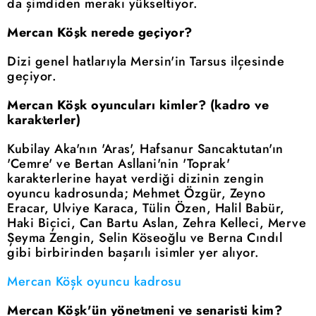
da şimdiden merakı yükseltiyor.
Mercan Köşk nerede geçiyor?
Dizi genel hatlarıyla Mersin'in Tarsus ilçesinde
geçiyor.
Mercan Köşk oyuncuları kimler? (kadro ve
karakterler)
Kubilay Aka'nın 'Aras', Hafsanur Sancaktutan'ın
'Cemre' ve Bertan Asllani'nin 'Toprak'
karakterlerine hayat verdiği dizinin zengin
oyuncu kadrosunda; Mehmet Özgür, Zeyno
Eracar, Ulviye Karaca, Tülin Özen, Halil Babür,
Haki Biçici, Can Bartu Aslan, Zehra Kelleci, Merve
Şeyma Zengin, Selin Köseoğlu ve Berna Cındıl
gibi birbirinden başarılı isimler yer alıyor.
Mercan Köşk oyuncu kadrosu
Mercan Köşk'ün yönetmeni ve senaristi kim?