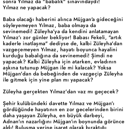
sonra Yılmaz da "babalık" sınavındaydı!
Yılmaz ne yapacak?
Baba olacağı haberini alınca Müjgan'a gideceğini
söyleyemeyen Yılmaz, baba olmaya da
sevinemedi! Züleyha'ya da kendini anlatamayan
Yılmaz'ı zor günler bekliyor! Babası Fekeli, "artık
kaderle inatlaşma" dediyse de, kalbi Züleyha'dan
vazgeçemeyen Yılmaz, hayatı boyunca hayalini
kurduğu babalığına da sevinemedi! Şimdi ne
yapacak? Kalbi Züleyha için atarken, evladının
aşkına tutunup Müjgan ile mi kalacak? Yoksa
Müjgan'dan da bebeğinden de vazgeçip Züleyha
ile gitmek için yine plan mı yapacak?
Züleyha gerçekten Yılmaz'dan vaz mı geçecek?
Şehir kulübündeki davette Yılmaz ve Müjgan'ı
gördüğünde hayatının en zor gecelerinden birini
daha yaşayan Züleyha, en büyük darbeyi,
Adnan'ın nazarlığını Müjgan'ın boynunda görünce
aldı! Buluşma yerine işaret olarak bıraktığı