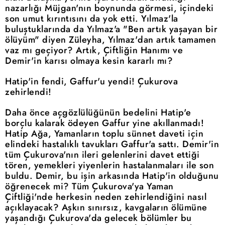
nazarlığı Müjgan'nın boynunda görmesi, içindeki
son umut kırıntısını da yok etti. Yılmaz'la
buluştuklarında da Yılmaz'a "Ben artık yaşayan bir
ölüyüm" diyen Züleyha, Yılmaz'dan artık tamamen
vaz mı geçiyor? Artık, Çiftliğin Hanımı ve
Demir'in karısı olmaya kesin kararlı mı?
Hatip'in fendi, Gaffur'u yendi! Çukurova
zehirlendi!
Daha önce açgözlülüğünün bedelini Hatip'e
borçlu kalarak ödeyen Gaffur yine akıllanmadı!
Hatip Ağa, Yamanların toplu sünnet daveti için
elindeki hastalıklı tavukları Gaffur'a sattı. Demir'in
tüm Çukurova'nın ileri gelenlerini davet ettiği
tören, yemekleri yiyenlerin hastalanmaları ile son
buldu. Demir, bu işin arkasında Hatip'in olduğunu
öğrenecek mi? Tüm Çukurova'ya Yaman
Çiftliği'nde herkesin neden zehirlendiğini nasıl
açıklayacak? Aşkın sınırsız, kavgaların ölümüne
yaşandığı Çukurova'da gelecek bölümler bu