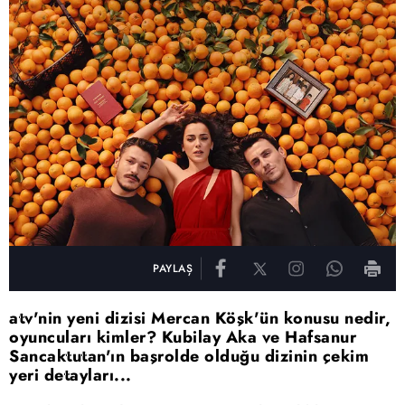
PAYLAŞ
atv'nin yeni dizisi Mercan Köşk'ün konusu nedir,
oyuncuları kimler? Kubilay Aka ve Hafsanur
Sancaktutan'ın başrolde olduğu dizinin çekim
yeri detayları...