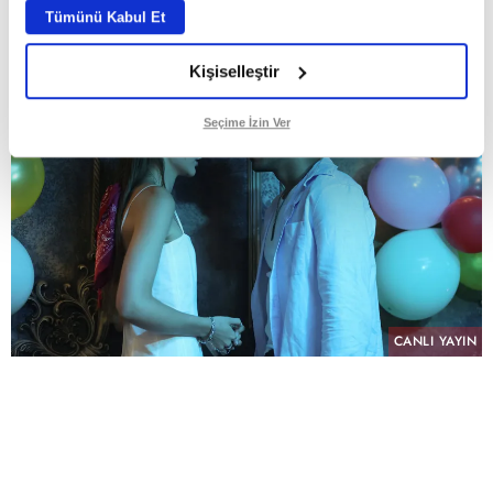
Tümünü Kabul Et
Kişiselleştir
Seçime İzin Ver
CANLI YAYIN
PAYLAŞ
atv’nin NTC Medya imzalı sevilen dizisi “Altı
Üstü İstanbul”, sekizinci bölümüyle pazartesi