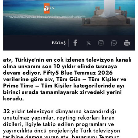
PAYLAŞ
atv, Türkiye'nin en çok izlenen televizyon kanalı
olma unvanını son 10 yıldır elinde tutmaya
devam ediyor. Fifty5 Blue Temmuz 2026
verilerine göre atv, Tüm Gün – Tüm Kişiler ve
Prime Time – Tüm Kişiler kategorilerinde ayı
birinci sırada tamamlayarak zirvedeki yerini
korudu.
32 yıldır televizyon dünyasına kazandırdığı
unutulmaz yapımlar, reyting rekorları kıran
dizileri, ilgiyle takip edilen programları ve
yayıncılıkta öncü projeleriyle Türk televizyon
tarihine damga vuran atv, başarısını Temmuz