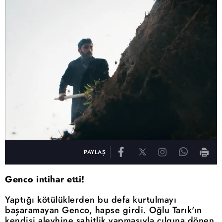
PAYLAŞ
Genco intihar etti!
Yaptığı kötülüklerden bu defa kurtulmayı
başaramayan Genco, hapse girdi. Oğlu Tarık'ın
kendisi aleyhine şahitlik yapmasıyla çılgına dönen