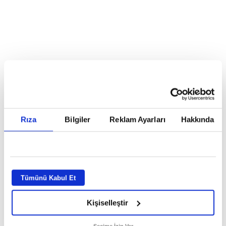
Reddet
HABERLER
Temmuz ayının lideri atv
Temmuz ayının lideri atv
Rıza
Bilgiler
Reklam Ayarları
Hakkında
GİRİŞ TARİHİ:
01.08.2026 10:40
GÜNCELLEME TARİHİ:
02.08.2026 09:59
ABONE OL
Tümünü Kabul Et
Kişiselleştir