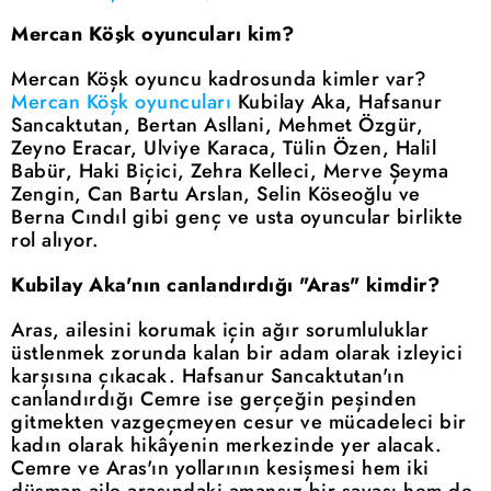
Mercan Köşk oyuncuları kim?
Mercan Köşk oyuncu kadrosunda kimler var?
Mercan Köşk oyuncuları
Kubilay Aka, Hafsanur
Sancaktutan, Bertan Asllani, Mehmet Özgür,
Zeyno Eracar, Ulviye Karaca, Tülin Özen, Halil
Babür, Haki Biçici, Zehra Kelleci, Merve Şeyma
Zengin, Can Bartu Arslan, Selin Köseoğlu ve
Berna Cındıl gibi genç ve usta oyuncular birlikte
rol alıyor.
Kubilay Aka'nın canlandırdığı "Aras" kimdir?
Aras, ailesini korumak için ağır sorumluluklar
üstlenmek zorunda kalan bir adam olarak izleyici
karşısına çıkacak. Hafsanur Sancaktutan'ın
canlandırdığı Cemre ise gerçeğin peşinden
gitmekten vazgeçmeyen cesur ve mücadeleci bir
kadın olarak hikâyenin merkezinde yer alacak.
Cemre ve Aras'ın yollarının kesişmesi hem iki