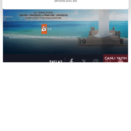
Seçime İzin Ver
CANLI YAYIN
PAYLAŞ
atv, Türkiye'nin en çok izlenen televizyon kanalı
olma unvanını son 10 yıldır elinde tutmaya
devam ediyor. Fifty5 Blue Temmuz 2026
verilerine göre atv, Tüm Gün – Tüm Kişiler ve
Prime Time – Tüm Kişiler kategorilerinde ayı
birinci sırada tamamlayarak zirvedeki yerini
korudu.
32 yıldır televizyon dünyasına kazandırdığı