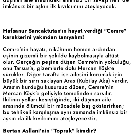
düşman aile arasındaki amansız bir savaşı hem de
imkânsız bir aşkın ilk kıvılcımını ateşleyecek.
Hafsanur Sancaktutan'ın hayat verdiği "Cemre"
karakterini yakından tanıyalım!
Cemre'nin hayatı, nikâhının hemen ardından
eşinin gizemli bir şekilde kaybolmasıyla altüst
olur. Gerçeğin peşine düşen Cemre'nin yolculuğu,
onu Tarsus'a, gizemlerle dolu Mercan Köşk'e
sürükler. Diğer tarafta ise ailesini korumak için
büyük bir sırrı saklayan Aras (Kubilay Aka) vardır.
Aras'ın kurduğu kusursuz düzen, Cemre'nin
Mercan Köşk'e gelişiyle temelinden sarsılır.
İkilinin yolları kesiştiğinde, iki düşman aile
arasında ölümcül bir mücadele baş gösterirken;
bu tehlikeli karşılaşma aynı zamanda imkânsız bir
aşkın da ilk kıvılcımını ateşleyecektir.
Bertan Asllani'nin "Toprak" kimdir?