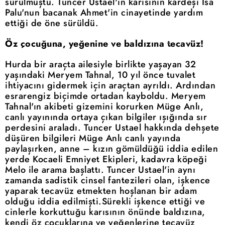
sürülmüştü. Tuncer Ustael'in karısının kardeşi İsa
Palu'nun bacanak Ahmet'in cinayetinde yardım
ettiği de öne sürüldü.
Öz çocuğuna, yeğenine ve baldızına tecavüz!
Hurda bir araçta ailesiyle birlikte yaşayan 32
yaşındaki Meryem Tahnal, 10 yıl önce tuvalet
ihtiyacını gidermek için araçtan ayrıldı. Ardından
esrarengiz biçimde ortadan kayboldu. Meryem
Tahnal'ın akibeti gizemini korurken Müge Anlı,
canlı yayınında ortaya çıkan bilgiler ışığında sır
perdesini araladı. Tuncer Ustael hakkında dehşete
düşüren bilgileri Müge Anlı canlı yayında
paylaşırken, anne – kızın gömüldüğü iddia edilen
yerde Kocaeli Emniyet Ekipleri, kadavra köpeği
Melo ile arama başlattı. Tuncer Ustael'in aynı
zamanda sadistik cinsel fantezileri olan, işkence
yaparak tecavüz etmekten hoşlanan bir adam
olduğu iddia edilmişti.Sürekli işkence ettiği ve
cinlerle korkuttuğu karısının önünde baldızına,
kendi öz çocuklarına ve yeğenlerine tecavüz