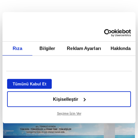
HABERLER
Temmuz ayının lideri atv
Temmuz ayının lideri atv
Rıza
Bilgiler
Reklam Ayarları
Hakkında
GİRİŞ TARİHİ:
01.08.2026 10:40
GÜNCELLEME TARİHİ:
02.08.2026 09:59
ABONE OL
Tümünü Kabul Et
Kişiselleştir
Seçime İzin Ver