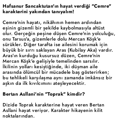
Hafsanur Sancaktutan'ın hayat verdiği "Cemre"
karakterini yakından tanıyalım!
Cemre'nin hayatı, nikâhının hemen ardından
eşinin gizemli bir şekilde kaybolmasıyla altüst
olur. Gerçeğin peşine düşen Cemre'nin yolculuğu,
onu Tarsus'a, gizemlerle dolu Mercan Köşk'e
sürükler. Diğer tarafta ise ailesini korumak için
büyük bir sırrı saklayan Aras (Kubilay Aka) vardır.
Aras'ın kurduğu kusursuz düzen, Cemre'nin
Mercan Köşk'e gelişiyle temelinden sarsılır.
İkilinin yolları kesiştiğinde, iki düşman aile
arasında ölümcül bir mücadele baş gösterirken;
bu tehlikeli karşılaşma aynı zamanda imkânsız bir
aşkın da ilk kıvılcımını ateşleyecektir.
Bertan Asllani'nin "Toprak" kimdir?
Dizide Toprak karakterine hayat veren Bertan
Asllani hayat veriyor. Karakter hikayenin kilit
noktalarından.