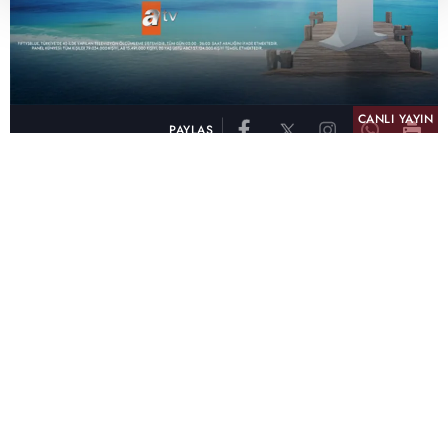
CANLI YAYIN
PAYLAŞ
atv, Türkiye'nin en çok izlenen televizyon kanalı
olma unvanını son 10 yıldır elinde tutmaya
devam ediyor. Fifty5 Blue Temmuz 2026
verilerine göre atv, Tüm Gün – Tüm Kişiler ve
Prime Time – Tüm Kişiler kategorilerinde ayı
birinci sırada tamamlayarak zirvedeki yerini
korudu.
32 yıldır televizyon dünyasına kazandırdığı
unutulmaz yapımlar, reyting rekorları kıran
dizileri, ilgiyle takip edilen programları ve
yayıncılıkta öncü projeleriyle Türk televizyon
tarihine damga vuran atv, başarısını Temmuz