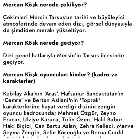
Mercan Köşk nerede çekiliyor?
Çekimleri Mersin Tarsus'un tarihi ve büyüleyici
atmosferinde devam eden dizi, görsel dünyasıyla
da şimdiden merakı yükseltiyor.
Mercan Köşk nerede geçiyor?
Dizi genel hatlarıyla Mersin'in Tarsus ilçesinde
geçiyor.
Mercan Köşk oyuncuları kimler? (kadro ve
karakterler)
Kubilay Aka'nın 'Aras', Hafsanur Sancaktutan'ın
'Cemre' ve Bertan Asllani'nin 'Toprak'
karakterlerine hayat verdiği dizinin zengin
oyuncu kadrosunda; Mehmet Özgür, Zeyno
Eracar, Ulviye Karaca, Tülin Özen, Halil Babür,
Haki Biçici, Can Bartu Aslan, Zehra Kelleci, Merve
Şeyma Zengin, Selin Köseoğlu ve Berna Cındıl