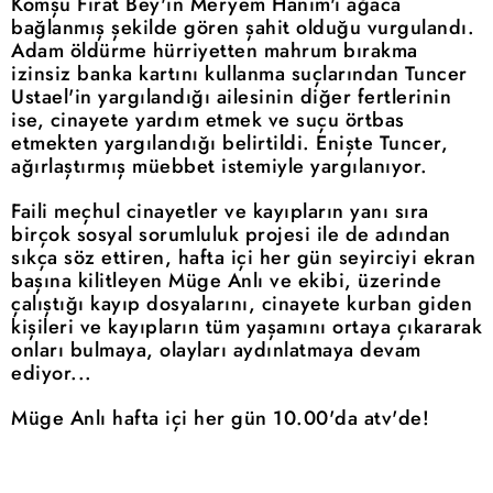
Komşu Fırat Bey'in Meryem Hanım'ı ağaca
bağlanmış şekilde gören şahit olduğu vurgulandı.
Adam öldürme hürriyetten mahrum bırakma
izinsiz banka kartını kullanma suçlarından Tuncer
Ustael'in yargılandığı ailesinin diğer fertlerinin
ise, cinayete yardım etmek ve suçu örtbas
etmekten yargılandığı belirtildi. Enişte Tuncer,
ağırlaştırmış müebbet istemiyle yargılanıyor.
Faili meçhul cinayetler ve kayıpların yanı sıra
birçok sosyal sorumluluk projesi ile de adından
sıkça söz ettiren, hafta içi her gün seyirciyi ekran
başına kilitleyen Müge Anlı ve ekibi, üzerinde
çalıştığı kayıp dosyalarını, cinayete kurban giden
kişileri ve kayıpların tüm yaşamını ortaya çıkararak
onları bulmaya, olayları aydınlatmaya devam
ediyor...
Müge Anlı hafta içi her gün 10.00'da atv'de!