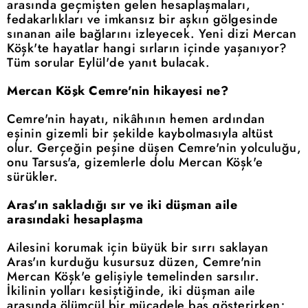
arasında geçmişten gelen hesaplaşmaları,
fedakarlıkları ve imkansız bir aşkın gölgesinde
sınanan aile bağlarını izleyecek. Yeni dizi Mercan
Köşk'te hayatlar hangi sırların içinde yaşanıyor?
Tüm sorular Eylül'de yanıt bulacak.
Mercan Köşk Cemre'nin hikayesi ne?
Cemre'nin hayatı, nikâhının hemen ardından
eşinin gizemli bir şekilde kaybolmasıyla altüst
olur. Gerçeğin peşine düşen Cemre'nin yolculuğu,
onu Tarsus'a, gizemlerle dolu Mercan Köşk'e
sürükler.
Aras'ın sakladığı sır ve iki düşman aile
arasındaki hesaplaşma
Ailesini korumak için büyük bir sırrı saklayan
Aras'ın kurduğu kusursuz düzen, Cemre'nin
Mercan Köşk'e gelişiyle temelinden sarsılır.
İkilinin yolları kesiştiğinde, iki düşman aile
arasında ölümcül bir mücadele baş gösterirken;