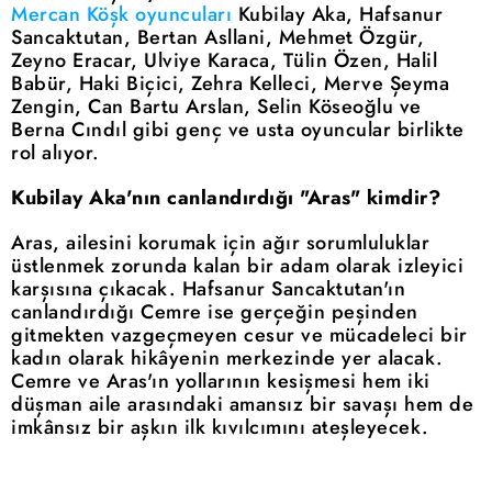
Mercan Köşk oyuncuları
Kubilay Aka, Hafsanur
Sancaktutan, Bertan Asllani, Mehmet Özgür,
Zeyno Eracar, Ulviye Karaca, Tülin Özen, Halil
Babür, Haki Biçici, Zehra Kelleci, Merve Şeyma
Zengin, Can Bartu Arslan, Selin Köseoğlu ve
Berna Cındıl gibi genç ve usta oyuncular birlikte
rol alıyor.
Kubilay Aka'nın canlandırdığı "Aras" kimdir?
Aras, ailesini korumak için ağır sorumluluklar
üstlenmek zorunda kalan bir adam olarak izleyici
karşısına çıkacak. Hafsanur Sancaktutan'ın
canlandırdığı Cemre ise gerçeğin peşinden
gitmekten vazgeçmeyen cesur ve mücadeleci bir
kadın olarak hikâyenin merkezinde yer alacak.
Cemre ve Aras'ın yollarının kesişmesi hem iki
düşman aile arasındaki amansız bir savaşı hem de
imkânsız bir aşkın ilk kıvılcımını ateşleyecek.