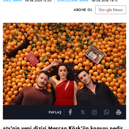
GİRİŞ TARİHİ:
06.08.2026 12:20
GÜNCELLEME TARİHİ:
06.08.2026 14:13
ABONE OL
PAYLAŞ
atv'nin yeni dizisi Mercan Köşk'ün konusu nedir,