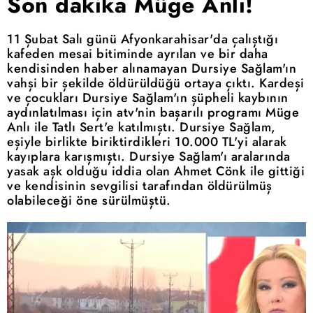
Son dakika Müge Anlı!
11 Şubat Salı günü Afyonkarahisar'da çalıştığı
kafeden mesai bitiminde ayrılan ve bir daha
kendisinden haber alınamayan Dursiye Sağlam'ın
vahşi bir şekilde öldürüldüğü ortaya çıktı. Kardeşi
ve çocukları Dursiye Sağlam'ın şüpheli kaybının
aydınlatılması için atv'nin başarılı programı Müge
Anlı ile Tatlı Sert'e katılmıştı. Dursiye Sağlam,
eşiyle birlikte biriktirdikleri 10.000 TL'yi alarak
kayıplara karışmıştı. Dursiye Sağlam'ı aralarında
yasak aşk olduğu iddia olan Ahmet Cönk ile gittiği
ve kendisinin sevgilisi tarafından öldürülmüş
olabileceği öne sürülmüştü.