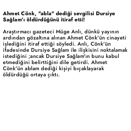
Ahmet Cönk, "abla" dediği sevgilisi Dursiye
Sağlam'ı öldürdüğünü itiraf etti!
Araştırmacı gazeteci Müge Anlı, dünkü yayının
ardından gözaltına alınan Ahmet Cönk'ün cinayeti
işlediğini itiraf ettiği söyledi. Anlı, Cönk'ün
ifadesinde Dursiye Sağlam ile ilişkisini noktalamak
istediğini ;ancak Dursiye Sağlam'ın bunu kabul
etmediğini belirttiğini dile getirdi. Ahmet
Cönk'ün ablam dediği kişiyi bıçaklayarak
öldürdüğü ortaya çıktı.