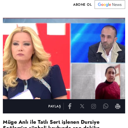
ABONE OL
PAYLAŞ
Müge Anlı ile Tatlı Sert işlenen Dursiye
Sağlam'ın şüpheli kaybında son dakika