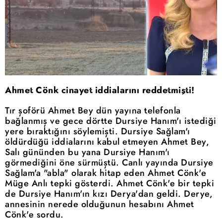
Ahmet Cönk cinayet iddialarını reddetmişti!
Tır şoförü Ahmet Bey dün yayına telefonla
bağlanmış ve gece dörtte
Dursiye
Hanım'ı istediği
yere bıraktığını söylemişti.
Dursiye
Sağlam'ı
öldürdüğü
iddialarını kabul
etmeyen Ahmet Bey,
Salı gününden bu yana
Dursiye
Hanım'ı
görmediğini öne sürmüştü. Canlı yayında
Dursiye
Sağlam'a "abla" olarak hitap eden Ahmet Cönk'e
Müge Anlı tepki gösterdi. Ahmet Cönk'e bir tepki
de
Dursiye
Hanım'ın kızı Derya'dan geldi. Derye,
annesinin nerede olduğunun hesabını Ahmet
Cönk'e sordu.