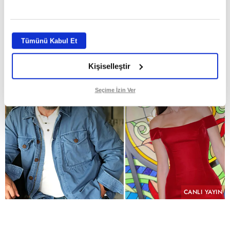
GİRİŞ TARİHİ:
29.07.2026 10:58
ABONE OL
Tümünü Kabul Et
Kişiselleştir
Seçime İzin Ver
CANLI YAYIN
PAYLAŞ