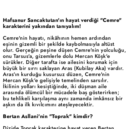
Hafsanur Sancaktutan'ın hayat verdiği "Cemre"
karakterini yakından tanıyalım!
Cemre'nin hayatı, nikâhının hemen ardından
eşinin gizemli bir şekilde kaybolmasıyla altüst
olur. Gerçeğin peşine düşen Cemre'nin yolculuğu,
onu Tarsus'a, gizemlerle dolu Mercan Köşk'e
sürükler. Diğer tarafta ise ailesini korumak için
büyük bir sırrı saklayan Aras (Kubilay Aka) vardır.
Aras'ın kurduğu kusursuz düzen, Cemre'nin
Mercan Köşk'e gelişiyle temelinden sarsılır.
İkilinin yolları kesiştiğinde, iki düşman aile
arasında ölümcül bir mücadele baş gösterirken;
bu tehlikeli karşılaşma aynı zamanda imkânsız bir
aşkın da ilk kıvılcımını ateşleyecektir.
Bertan Asllani'nin "Toprak" kimdir?
Dizide Toprak karakterine hayat veren Bertan