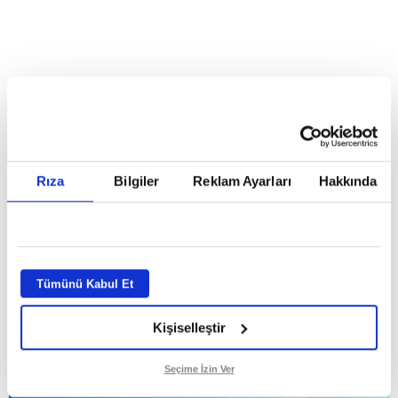
Reddet
HABERLER
Temmuz ayının lideri atv
Temmuz ayının lideri atv
Rıza
Bilgiler
Reklam Ayarları
Hakkında
GİRİŞ TARİHİ:
01.08.2026 10:40
GÜNCELLEME TARİHİ:
02.08.2026 09:59
ABONE OL
Tümünü Kabul Et
Kişiselleştir
Seçime İzin Ver