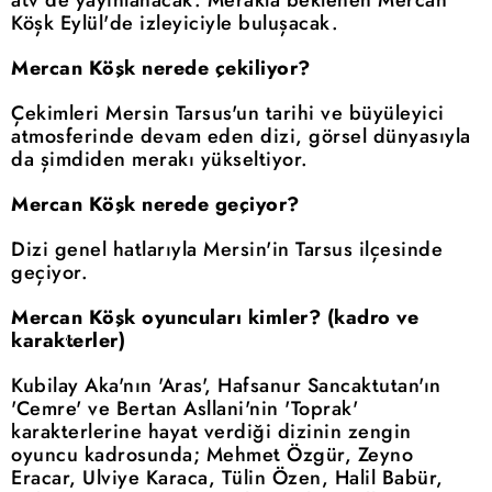
atv'de yayınlanacak. Merakla beklenen Mercan
Köşk Eylül'de izleyiciyle buluşacak.
Mercan Köşk nerede çekiliyor?
Çekimleri Mersin Tarsus'un tarihi ve büyüleyici
atmosferinde devam eden dizi, görsel dünyasıyla
da şimdiden merakı yükseltiyor.
Mercan Köşk nerede geçiyor?
Dizi genel hatlarıyla Mersin'in Tarsus ilçesinde
geçiyor.
Mercan Köşk oyuncuları kimler? (kadro ve
karakterler)
Kubilay Aka'nın 'Aras', Hafsanur Sancaktutan'ın
'Cemre' ve Bertan Asllani'nin 'Toprak'
karakterlerine hayat verdiği dizinin zengin
oyuncu kadrosunda; Mehmet Özgür, Zeyno
Eracar, Ulviye Karaca, Tülin Özen, Halil Babür,