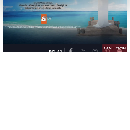
CANLI YAYIN
PAYLAŞ
atv, Türkiye'nin en çok izlenen televizyon kanalı
olma unvanını son 10 yıldır elinde tutmaya
devam ediyor. Fifty5 Blue Temmuz 2026
verilerine göre atv, Tüm Gün – Tüm Kişiler ve
Prime Time – Tüm Kişiler kategorilerinde ayı
birinci sırada tamamlayarak zirvedeki yerini
korudu.
32 yıldır televizyon dünyasına kazandırdığı
unutulmaz yapımlar, reyting rekorları kıran
dizileri, ilgiyle takip edilen programları ve