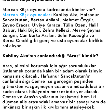
Mercan Köşk oyuncu kadrosunda kimler var?
Mercan Köşk oyuncuları
Kubilay Aka, Hafsanur
Sancaktutan, Bertan Asllani, Mehmet Özgür,
Zeyno Eracar, Ulviye Karaca, Tülin Özen, Halil
Babür, Haki Biçici, Zehra Kelleci, Merve Şeyma
Zengin, Can Bartu Arslan, Selin Köseoğlu ve
Berna Cındıl gibi genç ve usta oyuncular birlikte
rol alıyor.
Kubilay Aka'nın canlandırdığı "Aras" kimdir?
Aras, ailesini korumak için ağır sorumluluklar
üstlenmek zorunda kalan bir adam olarak izleyici
karşısına çıkacak. Hafsanur Sancaktutan'ın
canlandırdığı Cemre ise gerçeğin peşinden
gitmekten vazgeçmeyen cesur ve mücadeleci bir
kadın olarak hikâyenin merkezinde yer alacak.
Cemre ve Aras'ın yollarının kesişmesi hem iki
düşman aile arasındaki amansız bir savaşı hem de
imkânsız bir aşkın ilk kıvılcımını ateşleyecek.