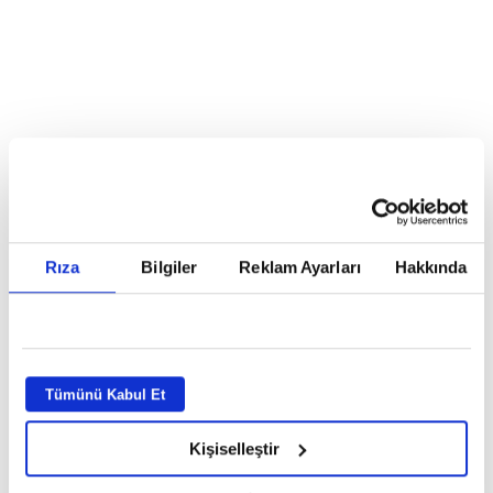
Reddet
HABERLER
Temmuz ayının lideri atv
Temmuz ayının lideri atv
Rıza
Bilgiler
Reklam Ayarları
Hakkında
GİRİŞ TARİHİ:
01.08.2026 10:40
GÜNCELLEME TARİHİ:
02.08.2026 09:59
ABONE OL
Tümünü Kabul Et
Kişiselleştir