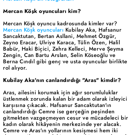
Mercan Köşk oyuncuları kim?
Mercan Köşk oyuncu kadrosunda kimler var?
Mercan Köşk oyuncuları
Kubilay Aka, Hafsanur
Sancaktutan, Bertan Asllani, Mehmet Özgür,
Zeyno Eracar, Ulviye Karaca, Tülin Özen, Halil
Babür, Haki Biçici, Zehra Kelleci, Merve Şeyma
Zengin, Can Bartu Arslan, Selin Köseoğlu ve
Berna Cındıl gibi genç ve usta oyuncular birlikte
rol alıyor.
Kubilay Aka'nın canlandırdığı "Aras" kimdir?
Aras, ailesini korumak için ağır sorumluluklar
üstlenmek zorunda kalan bir adam olarak izleyici
karşısına çıkacak. Hafsanur Sancaktutan'ın
canlandırdığı Cemre ise gerçeğin peşinden
gitmekten vazgeçmeyen cesur ve mücadeleci bir
kadın olarak hikâyenin merkezinde yer alacak.
Cemre ve Aras'ın yollarının kesişmesi hem iki