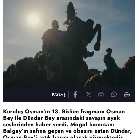
PAYLAŞ
Kuruluş Osman’ın 13. Bölüm fragmanı Osman
Bey ile Dündar Bey arasındaki savaşın ayak
seslerinden haber verdi. Moğol komutanı
Balgay’ın safına geçen ve obasını satan Dündar,
Osman Bey’i artık hasmı olarak görmektedir.