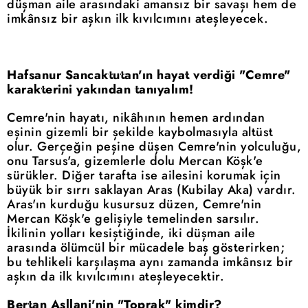
düşman aile arasındaki amansız bir savaşı hem de
imkânsız bir aşkın ilk kıvılcımını ateşleyecek.
Hafsanur Sancaktutan'ın hayat verdiği "Cemre"
karakterini yakından tanıyalım!
Cemre'nin hayatı, nikâhının hemen ardından
eşinin gizemli bir şekilde kaybolmasıyla altüst
olur. Gerçeğin peşine düşen Cemre'nin yolculuğu,
onu Tarsus'a, gizemlerle dolu Mercan Köşk'e
sürükler. Diğer tarafta ise ailesini korumak için
büyük bir sırrı saklayan Aras (Kubilay Aka) vardır.
Aras'ın kurduğu kusursuz düzen, Cemre'nin
Mercan Köşk'e gelişiyle temelinden sarsılır.
İkilinin yolları kesiştiğinde, iki düşman aile
arasında ölümcül bir mücadele baş gösterirken;
bu tehlikeli karşılaşma aynı zamanda imkânsız bir
aşkın da ilk kıvılcımını ateşleyecektir.
Bertan Asllani'nin "Toprak" kimdir?