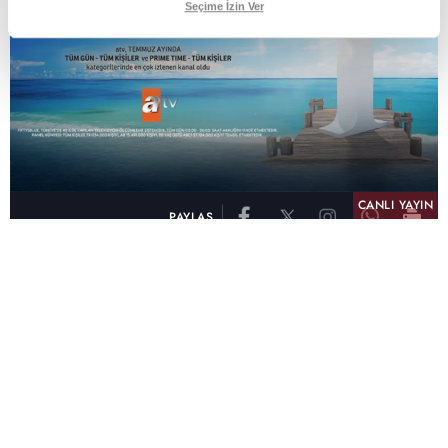
Seçime İzin Ver
CANLI YAYIN
PAYLAŞ
atv, Türkiye'nin en çok izlenen televizyon kanalı
olma unvanını son 10 yıldır elinde tutmaya
devam ediyor. Fifty5 Blue Temmuz 2026
verilerine göre atv, Tüm Gün – Tüm Kişiler ve
Prime Time – Tüm Kişiler kategorilerinde ayı
birinci sırada tamamlayarak zirvedeki yerini
korudu.
32 yıldır televizyon dünyasına kazandırdığı