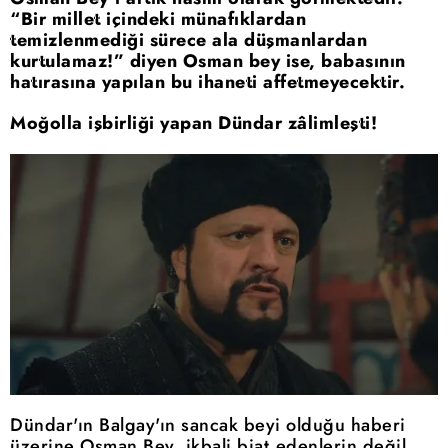
“Bir millet içindeki münafıklardan
temizlenmediği sürece ala düşmanlardan
kurtulamaz!” diyen Osman bey ise, babasının
hatırasına yapılan bu ihaneti affetmeyecektir.
Moğolla işbirliği yapan Dündar zâlimleşti!
Dündar'ın Balgay'ın sancak beyi olduğu haberi
üzerine Osman Bey, ikbali biat edenlerin değil