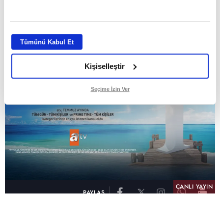
GİRİŞ TARİHİ:
01.08.2026 10:40
GÜNCELLEME TARİHİ:
02.08.2026 09:59
ABONE OL
Tümünü Kabul Et
Kişiselleştir
Seçime İzin Ver
CANLI YAYIN
PAYLAŞ
atv, Türkiye'nin en çok izlenen televizyon kanalı