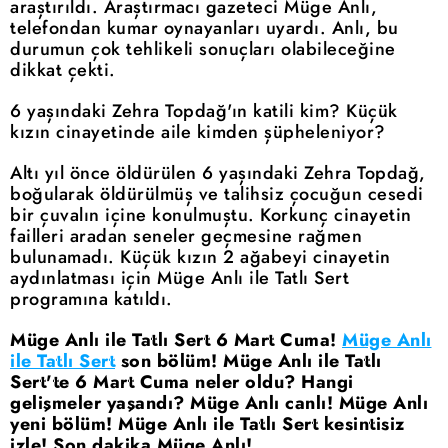
araştırıldı. Araştırmacı gazeteci Müge Anlı,
telefondan kumar oynayanları uyardı. Anlı, bu
durumun çok tehlikeli sonuçları olabileceğine
dikkat çekti.
6 yaşındaki Zehra Topdağ'ın katili kim? Küçük
kızın cinayetinde aile kimden şüpheleniyor?
Altı yıl önce öldürülen 6 yaşındaki Zehra Topdağ,
boğularak öldürülmüş ve talihsiz çocuğun cesedi
bir çuvalın içine konulmuştu. Korkunç cinayetin
failleri aradan seneler geçmesine rağmen
bulunamadı. Küçük kızın 2 ağabeyi cinayetin
aydınlatması için Müge Anlı ile Tatlı Sert
programına katıldı.
Müge Anlı ile Tatlı Sert 6 Mart Cuma!
Müge Anlı
ile Tatlı Sert
son bölüm! Müge Anlı ile Tatlı
Sert'te 6 Mart Cuma neler oldu? Hangi
gelişmeler yaşandı? Müge Anlı canlı! Müge Anlı
yeni bölüm! Müge Anlı ile Tatlı Sert kesintisiz
izle! Son dakika Müge Anlı!