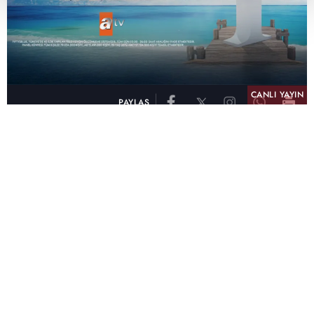
CANLI YAYIN
PAYLAŞ
atv, Türkiye'nin en çok izlenen televizyon kanalı
olma unvanını son 10 yıldır elinde tutmaya
devam ediyor. Fifty5 Blue Temmuz 2026
verilerine göre atv, Tüm Gün – Tüm Kişiler ve
Prime Time – Tüm Kişiler kategorilerinde ayı
birinci sırada tamamlayarak zirvedeki yerini
korudu.
32 yıldır televizyon dünyasına kazandırdığı
unutulmaz yapımlar, reyting rekorları kıran
dizileri, ilgiyle takip edilen programları ve
yayıncılıkta öncü projeleriyle Türk televizyon