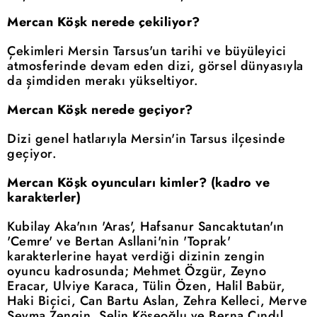
Mercan Köşk nerede çekiliyor?
Çekimleri Mersin Tarsus'un tarihi ve büyüleyici
atmosferinde devam eden dizi, görsel dünyasıyla
da şimdiden merakı yükseltiyor.
Mercan Köşk nerede geçiyor?
Dizi genel hatlarıyla Mersin'in Tarsus ilçesinde
geçiyor.
Mercan Köşk oyuncuları kimler? (kadro ve
karakterler)
Kubilay Aka'nın 'Aras', Hafsanur Sancaktutan'ın
'Cemre' ve Bertan Asllani'nin 'Toprak'
karakterlerine hayat verdiği dizinin zengin
oyuncu kadrosunda; Mehmet Özgür, Zeyno
Eracar, Ulviye Karaca, Tülin Özen, Halil Babür,
Haki Biçici, Can Bartu Aslan, Zehra Kelleci, Merve
Şeyma Zengin, Selin Köseoğlu ve Berna Cındıl