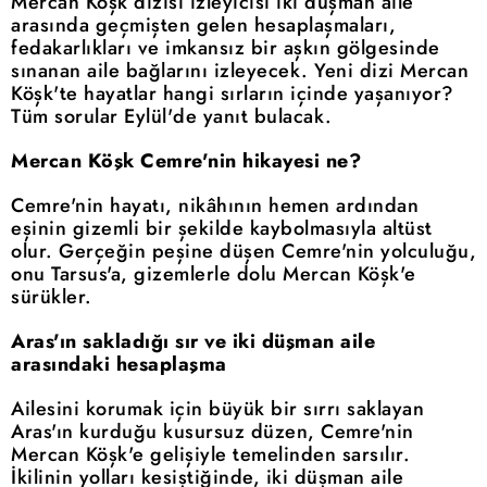
Mercan Köşk dizisi izleyicisi iki düşman aile
arasında geçmişten gelen hesaplaşmaları,
fedakarlıkları ve imkansız bir aşkın gölgesinde
sınanan aile bağlarını izleyecek. Yeni dizi Mercan
Köşk'te hayatlar hangi sırların içinde yaşanıyor?
Tüm sorular Eylül'de yanıt bulacak.
Mercan Köşk Cemre'nin hikayesi ne?
Cemre'nin hayatı, nikâhının hemen ardından
eşinin gizemli bir şekilde kaybolmasıyla altüst
olur. Gerçeğin peşine düşen Cemre'nin yolculuğu,
onu Tarsus'a, gizemlerle dolu Mercan Köşk'e
sürükler.
Aras'ın sakladığı sır ve iki düşman aile
arasındaki hesaplaşma
Ailesini korumak için büyük bir sırrı saklayan
Aras'ın kurduğu kusursuz düzen, Cemre'nin
Mercan Köşk'e gelişiyle temelinden sarsılır.
İkilinin yolları kesiştiğinde, iki düşman aile