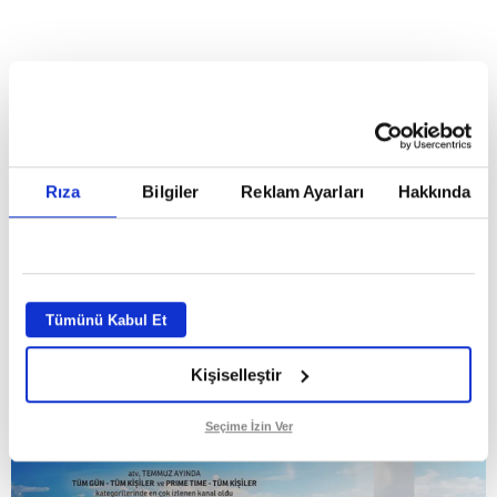
HABERLER
Temmuz ayının lideri atv
Temmuz ayının lideri atv
Rıza
Bilgiler
Reklam Ayarları
Hakkında
GİRİŞ TARİHİ:
01.08.2026 10:40
GÜNCELLEME TARİHİ:
02.08.2026 09:59
ABONE OL
Tümünü Kabul Et
Kişiselleştir
Seçime İzin Ver