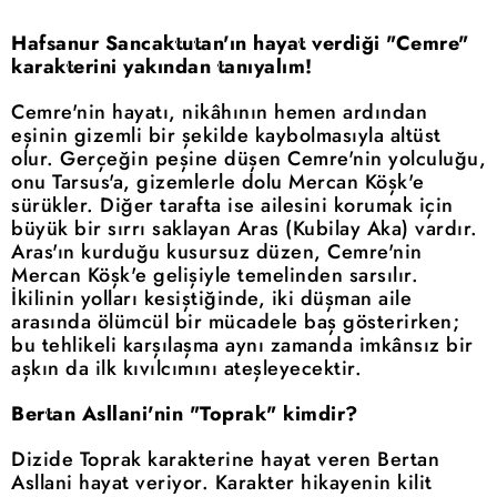
Hafsanur Sancaktutan'ın hayat verdiği "Cemre"
karakterini yakından tanıyalım!
Cemre'nin hayatı, nikâhının hemen ardından
eşinin gizemli bir şekilde kaybolmasıyla altüst
olur. Gerçeğin peşine düşen Cemre'nin yolculuğu,
onu Tarsus'a, gizemlerle dolu Mercan Köşk'e
sürükler. Diğer tarafta ise ailesini korumak için
büyük bir sırrı saklayan Aras (Kubilay Aka) vardır.
Aras'ın kurduğu kusursuz düzen, Cemre'nin
Mercan Köşk'e gelişiyle temelinden sarsılır.
İkilinin yolları kesiştiğinde, iki düşman aile
arasında ölümcül bir mücadele baş gösterirken;
bu tehlikeli karşılaşma aynı zamanda imkânsız bir
aşkın da ilk kıvılcımını ateşleyecektir.
Bertan Asllani'nin "Toprak" kimdir?
Dizide Toprak karakterine hayat veren Bertan
Asllani hayat veriyor. Karakter hikayenin kilit