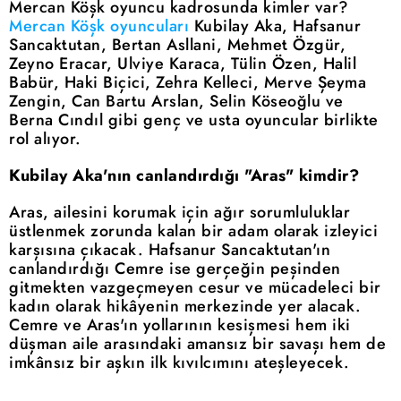
Mercan Köşk oyuncu kadrosunda kimler var?
Mercan Köşk oyuncuları
Kubilay Aka, Hafsanur
Sancaktutan, Bertan Asllani, Mehmet Özgür,
Zeyno Eracar, Ulviye Karaca, Tülin Özen, Halil
Babür, Haki Biçici, Zehra Kelleci, Merve Şeyma
Zengin, Can Bartu Arslan, Selin Köseoğlu ve
Berna Cındıl gibi genç ve usta oyuncular birlikte
rol alıyor.
Kubilay Aka'nın canlandırdığı "Aras" kimdir?
Aras, ailesini korumak için ağır sorumluluklar
üstlenmek zorunda kalan bir adam olarak izleyici
karşısına çıkacak. Hafsanur Sancaktutan'ın
canlandırdığı Cemre ise gerçeğin peşinden
gitmekten vazgeçmeyen cesur ve mücadeleci bir
kadın olarak hikâyenin merkezinde yer alacak.
Cemre ve Aras'ın yollarının kesişmesi hem iki
düşman aile arasındaki amansız bir savaşı hem de
imkânsız bir aşkın ilk kıvılcımını ateşleyecek.