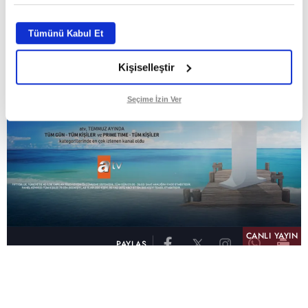
Tümünü Kabul Et
Kişiselleştir
Seçime İzin Ver
CANLI YAYIN
PAYLAŞ
atv, Türkiye'nin en çok izlenen televizyon kanalı
olma unvanını son 10 yıldır elinde tutmaya