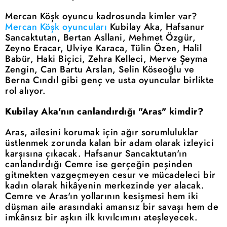
Mercan Köşk oyuncu kadrosunda kimler var?
Mercan Köşk oyuncuları
Kubilay Aka, Hafsanur
Sancaktutan, Bertan Asllani, Mehmet Özgür,
Zeyno Eracar, Ulviye Karaca, Tülin Özen, Halil
Babür, Haki Biçici, Zehra Kelleci, Merve Şeyma
Zengin, Can Bartu Arslan, Selin Köseoğlu ve
Berna Cındıl gibi genç ve usta oyuncular birlikte
rol alıyor.
Kubilay Aka'nın canlandırdığı "Aras" kimdir?
Aras, ailesini korumak için ağır sorumluluklar
üstlenmek zorunda kalan bir adam olarak izleyici
karşısına çıkacak. Hafsanur Sancaktutan'ın
canlandırdığı Cemre ise gerçeğin peşinden
gitmekten vazgeçmeyen cesur ve mücadeleci bir
kadın olarak hikâyenin merkezinde yer alacak.
Cemre ve Aras'ın yollarının kesişmesi hem iki
düşman aile arasındaki amansız bir savaşı hem de
imkânsız bir aşkın ilk kıvılcımını ateşleyecek.