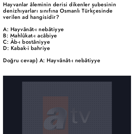
Hayvanlar âleminin derisi dikenler şubesinin
denizhıyarları sınıfına Osmanlı Türkçesinde
verilen ad hangisidir?
A: Hayvânât-ı nebâtiyye
B: Mahlûkat-ı acâbiye
C: Àb-ı bostâniyye
D: Kabak-i bahriye
Doğru cevap) A: Hayvânât-ı nebâtiyye