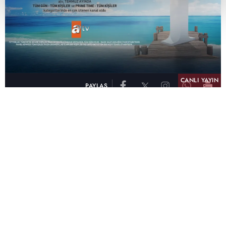
CANLI YAYIN
PAYLAŞ
atv, Türkiye'nin en çok izlenen televizyon kanalı
olma unvanını son 10 yıldır elinde tutmaya
devam ediyor. Fifty5 Blue Temmuz 2026
verilerine göre atv, Tüm Gün – Tüm Kişiler ve
Prime Time – Tüm Kişiler kategorilerinde ayı
birinci sırada tamamlayarak zirvedeki yerini
korudu.
32 yıldır televizyon dünyasına kazandırdığı
unutulmaz yapımlar, reyting rekorları kıran
dizileri, ilgiyle takip edilen programları ve