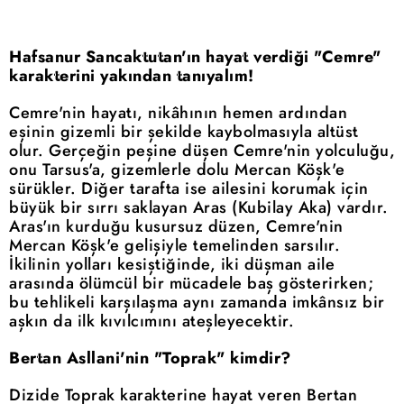
Hafsanur Sancaktutan'ın hayat verdiği "Cemre"
karakterini yakından tanıyalım!
Cemre'nin hayatı, nikâhının hemen ardından
eşinin gizemli bir şekilde kaybolmasıyla altüst
olur. Gerçeğin peşine düşen Cemre'nin yolculuğu,
onu Tarsus'a, gizemlerle dolu Mercan Köşk'e
sürükler. Diğer tarafta ise ailesini korumak için
büyük bir sırrı saklayan Aras (Kubilay Aka) vardır.
Aras'ın kurduğu kusursuz düzen, Cemre'nin
Mercan Köşk'e gelişiyle temelinden sarsılır.
İkilinin yolları kesiştiğinde, iki düşman aile
arasında ölümcül bir mücadele baş gösterirken;
bu tehlikeli karşılaşma aynı zamanda imkânsız bir
aşkın da ilk kıvılcımını ateşleyecektir.
Bertan Asllani'nin "Toprak" kimdir?
Dizide Toprak karakterine hayat veren Bertan