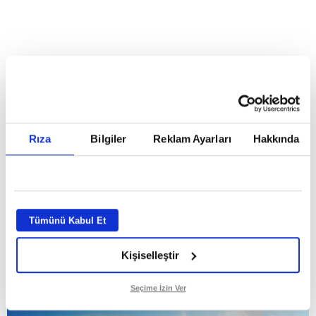
Reddet
HABERLER
Temmuz ayının lideri atv
Temmuz ayının lideri atv
Rıza
Bilgiler
Reklam Ayarları
Hakkında
GİRİŞ TARİHİ:
01.08.2026 10:40
GÜNCELLEME TARİHİ:
02.08.2026 09:59
ABONE OL
Tümünü Kabul Et
Kişiselleştir
Seçime İzin Ver