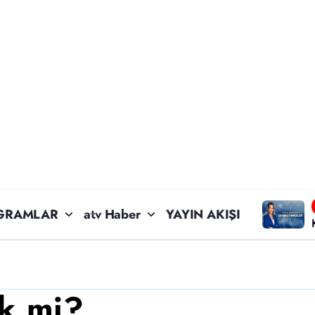
GRAMLAR
atv Haber
YAYIN AKIŞI
k mi?