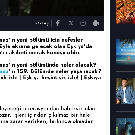
PAYLAŞ
z'ın yeni bölümü için nefesler
üyle ekrana gelecek olan Eşkıya'da
n'ın akıbeti merak konusu oldu.
az'ın yeni bölümünde neler olacak?
maz
'ın 159. Bölümde neler yaşanacak?
 izle | Eşkıya kesintisiz izle! | Eşkıya
nleyeceği operasyondan habersiz olan
ozar. İşleri içinden çıkılmaz bir hale
ına zarar verirken, farkında olmadan