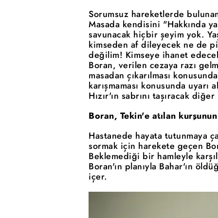
Sorumsuz hareketlerde bulunan 
Masada kendisini "Hakkında ya
savunacak hiçbir şeyim yok. Yaş
kimseden af dileyecek ne de pi
değilim! Kimseye ihanet edecek
Boran, verilen cezaya razı gelm
masadan çıkarılması konusunda 
karışmaması konusunda uyarı a
Hızır'ın sabrını taşıracak diğe
Boran, Tekin'e atılan kurşunun
Hastanede hayata tutunmaya çal
sormak için harekete geçen Bor
Beklemediği bir hamleyle karşıla
Boran'ın planıyla Bahar'ın öldü
içer.