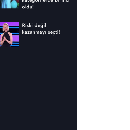
kategorilerde birinci
oldu!
Riski değil
kazanmayı seçti!