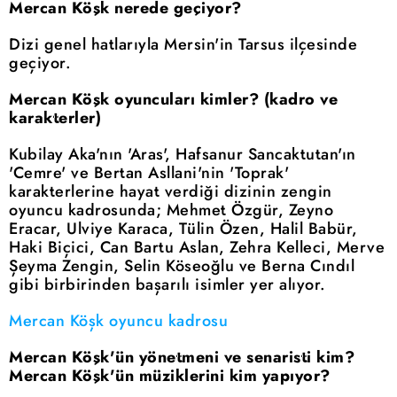
Mercan Köşk nerede geçiyor?
Dizi genel hatlarıyla Mersin'in Tarsus ilçesinde
geçiyor.
Mercan Köşk oyuncuları kimler? (kadro ve
karakterler)
Kubilay Aka'nın 'Aras', Hafsanur Sancaktutan'ın
'Cemre' ve Bertan Asllani'nin 'Toprak'
karakterlerine hayat verdiği dizinin zengin
oyuncu kadrosunda; Mehmet Özgür, Zeyno
Eracar, Ulviye Karaca, Tülin Özen, Halil Babür,
Haki Biçici, Can Bartu Aslan, Zehra Kelleci, Merve
Şeyma Zengin, Selin Köseoğlu ve Berna Cındıl
gibi birbirinden başarılı isimler yer alıyor.
Mercan Köşk oyuncu kadrosu
Mercan Köşk'ün yönetmeni ve senaristi kim?
Mercan Köşk'ün müziklerini kim yapıyor?