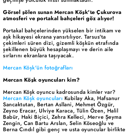
geçmişe yolculuk hissi sunmaktadır.
Görsel şölen sunan Mercan Köşk'te Çukurova
atmosferi ve portakal bahçeleri göz alıyor!
Portakal bahçelerinden yükselen bir intikam ve
aşk hikayesi ekrana yansıtılıyor. Tarsus'ta
çekimleri süren dizi, gizemli köşkün etrafında
şekillenen büyük hesaplaşmayı ve derin aile
sırlarını ekranlara taşıyacak.
Mercan Köşk'ün fotoğrafları
Mercan Köşk oyuncuları kim?
Mercan Köşk oyuncu kadrosunda kimler var?
Mercan Köşk oyuncuları
Kubilay Aka, Hafsanur
Sancaktutan, Bertan Asllani, Mehmet Özgür,
Zeyno Eracar, Ulviye Karaca, Tülin Özen, Halil
Babür, Haki Biçici, Zehra Kelleci, Merve Şeyma
Zengin, Can Bartu Arslan, Selin Köseoğlu ve
Berna Cındıl gibi genç ve usta oyuncular birlikte