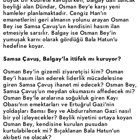
beyliği alan Dündar, Osman Bey'e karşı yeni
hamleler planlamaktadır. Cengiz Han'ın
emanetlerini geri almanın yolunu arayan Osman
Bey ise Samsa Çavuş'un kendisini hasım ilan
etmesiyle sarsılır. Balgay ise Osman Bey'in
yumuşak karnı olarak gördüğü Bala Hatun'u
hedefine koyar.
Samsa Çavuş,
Balgay'la
ittifak mı kuruyor?
Osman Bey'in gizemli ziyaretçisi kim? Osman
Bey'i hasım ilan ederek liderlik mücadelesine
giren Samsa Çavuş ihanet mi edecek? Osman Bey,
Samsa Çavuş'un meydan okumasını affedecek mi?
Osman Bey'le aralarına soğukluk giren Kayı
Obası'nın emektarları ve Ertuğrul Gazi'nin
yoldaşları Bamsı Bey ve Abdurrahman Gazi nasıl
bir yol izleyecekler? Beylik niyetini ortaya koyan
Osman Bey, kendisine kurulan pusudan
kurtulabilecek mi? Bıçaklanan Bala Hatun'un
akıbeti ne olacak?