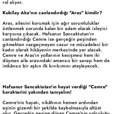
rol alıyor.
Kubilay Aka'nın canlandırdığı "Aras" kimdir?
Aras, ailesini korumak için ağır sorumluluklar
üstlenmek zorunda kalan bir adam olarak izleyici
karşısına çıkacak. Hafsanur Sancaktutan'ın
canlandırdığı Cemre ise gerçeğin peşinden
gitmekten vazgeçmeyen cesur ve mücadeleci bir
kadın olarak hikâyenin merkezinde yer alacak.
Cemre ve Aras'ın yollarının kesişmesi hem iki
düşman aile arasındaki amansız bir savaşı hem de
imkânsız bir aşkın ilk kıvılcımını ateşleyecek.
Hafsanur Sancaktutan'ın hayat verdiği "Cemre"
karakterini yakından tanıyalım!
Cemre'nin hayatı, nikâhının hemen ardından
eşinin gizemli bir şekilde kaybolmasıyla altüst
olur. Gerçeğin peşine düşen Cemre'nin yolculuğu,