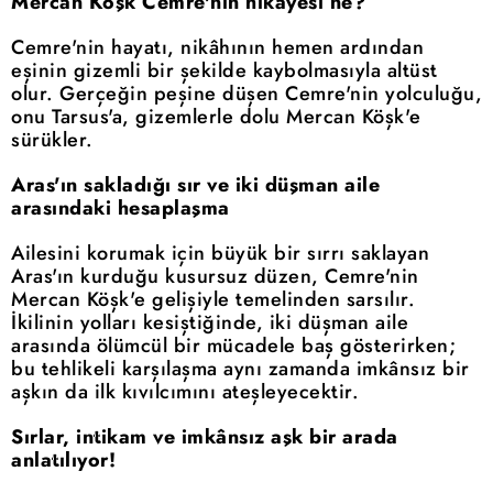
Mercan Köşk Cemre'nin hikayesi ne?
Cemre'nin hayatı, nikâhının hemen ardından
eşinin gizemli bir şekilde kaybolmasıyla altüst
olur. Gerçeğin peşine düşen Cemre'nin yolculuğu,
onu Tarsus'a, gizemlerle dolu Mercan Köşk'e
sürükler.
Aras'ın sakladığı sır ve iki düşman aile
arasındaki hesaplaşma
Ailesini korumak için büyük bir sırrı saklayan
Aras'ın kurduğu kusursuz düzen, Cemre'nin
Mercan Köşk'e gelişiyle temelinden sarsılır.
İkilinin yolları kesiştiğinde, iki düşman aile
arasında ölümcül bir mücadele baş gösterirken;
bu tehlikeli karşılaşma aynı zamanda imkânsız bir
aşkın da ilk kıvılcımını ateşleyecektir.
Sırlar, intikam ve imkânsız aşk bir arada
anlatılıyor!