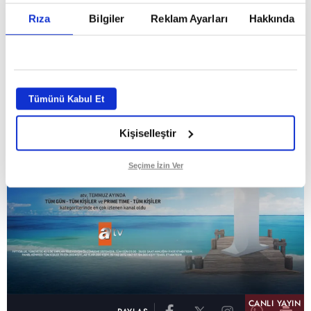
Temmuz ayının lideri atv
Rıza
Bilgiler
Reklam Ayarları
Hakkında
GİRİŞ TARİHİ:
01.08.2026 10:40
GÜNCELLEME TARİHİ:
02.08.2026 09:59
ABONE OL
Tümünü Kabul Et
Kişiselleştir
Seçime İzin Ver
CANLI YAYIN