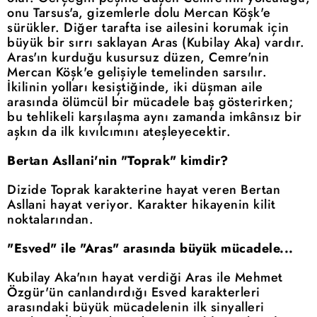
onu Tarsus'a, gizemlerle dolu Mercan Köşk'e
sürükler. Diğer tarafta ise ailesini korumak için
büyük bir sırrı saklayan Aras (Kubilay Aka) vardır.
Aras'ın kurduğu kusursuz düzen, Cemre'nin
Mercan Köşk'e gelişiyle temelinden sarsılır.
İkilinin yolları kesiştiğinde, iki düşman aile
arasında ölümcül bir mücadele baş gösterirken;
bu tehlikeli karşılaşma aynı zamanda imkânsız bir
aşkın da ilk kıvılcımını ateşleyecektir.
Bertan Asllani'nin "Toprak" kimdir?
Dizide Toprak karakterine hayat veren Bertan
Asllani hayat veriyor. Karakter hikayenin kilit
noktalarından.
"Esved" ile "Aras" arasında büyük mücadele...
Kubilay Aka'nın hayat verdiği Aras ile Mehmet
Özgür'ün canlandırdığı Esved karakterleri
arasındaki büyük mücadelenin ilk sinyalleri