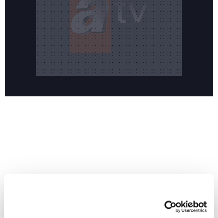
Reddet
HABERLER
Temmuz ayının lideri atv