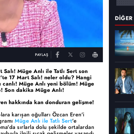
DİĞER
PAYLAŞ
t Salı! Müge Anlı ile Tatlı Sert son
t'te 17 Mart Salı! neler oldu? Hangi
ı canlı! Müge Anlı yeni bölüm! Müge
zle! Son dakika Müge Anlı!
ren hakkında kan donduran gelişme!
plara karışan oğulları Özcan Eren'i
ogramı
Müge Anlı ile Tatlı Sert
'e
a'da sırlarla dolu şekilde ortalardan
ybıyla ilgili sıcak gelişmeler yaşandı.