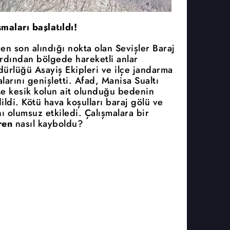
maları başlatıldı!
en son alındığı nokta olan Sevişler Baraj
rdından bölgede hareketli anlar
ürlüğü Asayiş Ekipleri ve ilçe jandarma
larını genişletti. Afad, Manisa Sualtı
te kesik kolun ait olunduğu bedenin
di. Kötü hava koşulları baraj gölü ve
ı olumsuz etkiledi. Çalışmalara bir
ren
nasıl kayboldu?