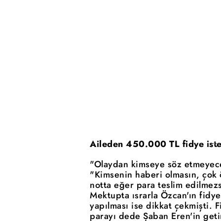
Aileden 450.000 TL fidye iste
"Olaydan kimseye söz etmeyece
"Kimsenin haberi olmasın, çok ön
notta eğer para teslim edilmez
Mektupta ısrarla Özcan'ın fidye
yapılması ise dikkat çekmişti. F
parayı dede Şaban Eren'in geti