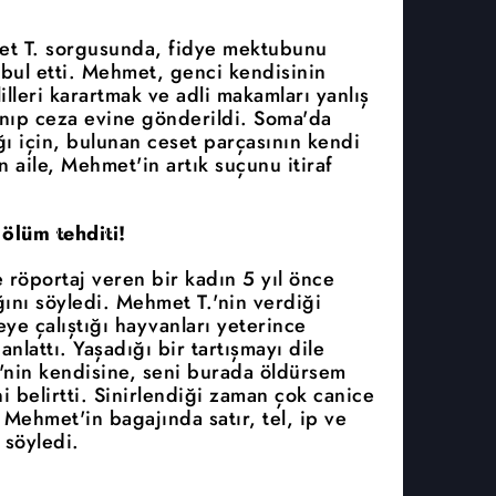
et T. sorgusunda, fidye mektubunu
kabul etti. Mehmet, genci kendisinin
lleri karartmak ve adli makamları yanlış
nıp ceza evine gönderildi. Soma'da
ğı için, bulunan ceset parçasının kendi
 aile, Mehmet'in artık suçunu itiraf
ölüm tehditi!
 röportaj veren bir kadın 5 yıl önce
ığını söyledi. Mehmet T.'nin verdiği
eye çalıştığı hayvanları yeterince
nlattı. Yaşadığı bir tartışmayı dile
.'nin kendisine, seni burada öldürsem
 belirtti. Sinirlendiği zaman çok canice
Mehmet'in bagajında satır, tel, ip ve
söyledi.