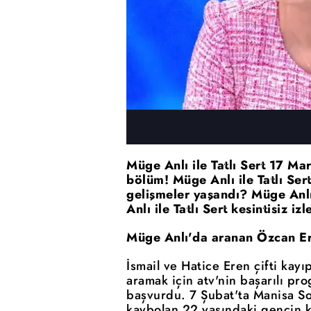
Müge Anlı ile Tatlı Sert 17 Mar
bölüm! Müge Anlı ile Tatlı Ser
gelişmeler yaşandı? Müge Anl
Anlı ile Tatlı Sert kesintisiz i
Müge Anlı'da aranan Özcan E
İsmail ve Hatice Eren çifti kayı
aramak için atv'nin başarılı pr
başvurdu. 7 Şubat'ta Manisa Som
kaybolan 22 yaşındaki gencin ka