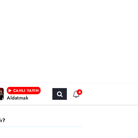
CANLI YAYIN
4
Aldatmak
dı?