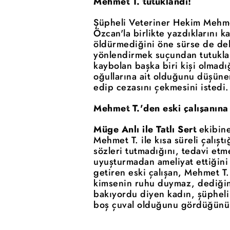
Mehmet T. tutuklandı!
Şüpheli Veteriner Hekim Mehm
Özcan'la birlikte yazdıklarını 
öldürmediğini öne sürse de deli
yönlendirmek suçundan tutukla
kaybolan başka biri kişi olmadı
oğullarına ait olduğunu düşünen
edip cezasını çekmesini istedi.
Mehmet T.'den eski çalışanına 
Müge Anlı ile Tatlı Sert
ekibine
Mehmet T. ile kısa süreli çalışt
sözleri tutmadığını, tedavi etm
uyuşturmadan ameliyat ettiğini a
getiren eski çalışan, Mehmet T
kimsenin ruhu duymaz, dediğini
bakıyordu diyen kadın, şüpheli 
boş çuval olduğunu gördüğünü 