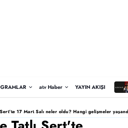
OGRAMLAR
atv Haber
YAYIN AKIŞI
ı Sert'te 17 Mart Salı neler oldu? Hangi gelişmeler yaşan
e Tatlı Sert'te