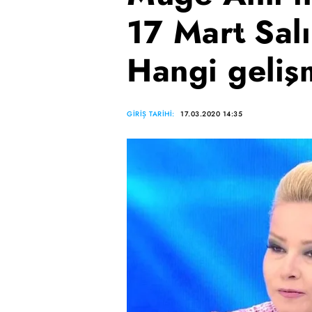
17 Mart Salı
Hangi geliş
GİRİŞ TARİHİ:
17.03.2020 14:35