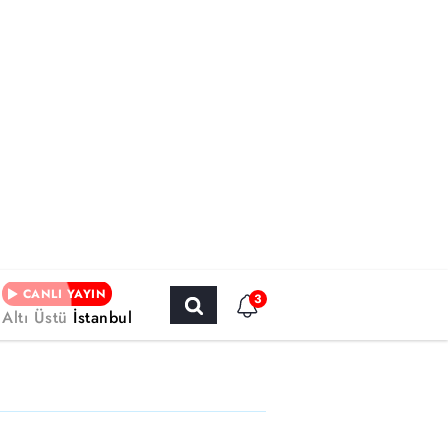
CANLI YAYIN
3
Altı Üstü İstanbul