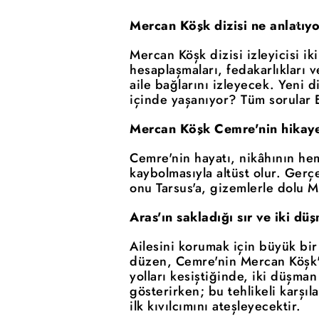
Mercan Köşk dizisi ne anlatıy
Mercan Köşk dizisi izleyicisi i
hesaplaşmaları, fedakarlıkları 
aile bağlarını izleyecek. Yeni d
içinde yaşanıyor? Tüm sorular E
Mercan Köşk Cemre'nin hikaye
Cemre'nin hayatı, nikâhının he
kaybolmasıyla altüst olur. Ger
onu Tarsus'a, gizemlerle dolu M
Aras'ın sakladığı sır ve iki d
Ailesini korumak için büyük bir
düzen, Cemre'nin Mercan Köşk'e 
yolları kesiştiğinde, iki düşma
gösterirken; bu tehlikeli karşı
ilk kıvılcımını ateşleyecektir.