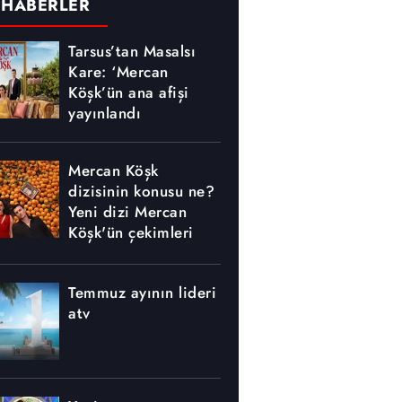
 HABERLER
Tarsus’tan Masalsı
Kare: ‘Mercan
Köşk’ün ana afişi
yayınlandı
Mercan Köşk
dizisinin konusu ne?
Yeni dizi Mercan
Köşk'ün çekimleri
nerede yapılıyor?
Temmuz ayının lideri
atv