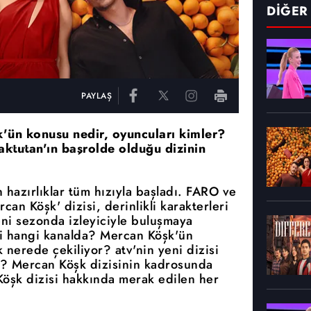
DİĞER
PAYLAŞ
k'ün konusu nedir, oyuncuları kimler?
ktutan'ın başrolde olduğu dizinin
 hazırlıklar tüm hızıyla başladı. FARO ve
an Köşk' dizisi, derinlikli karakterleri
eni sezonda izleyiciyle buluşmaya
i hangi kanalda? Mercan Köşk'ün
nerede çekiliyor? atv'nin yeni dizisi
? Mercan Köşk dizisinin kadrosunda
Köşk dizisi hakkında merak edilen her