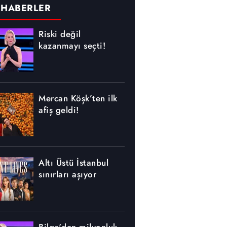
 HABERLER
Riski değil
kazanmayı seçti!
Mercan Köşk’ten ilk
afiş geldi!
Altı Üstü İstanbul
sınırları aşıyor
Bilge'den milyonluk