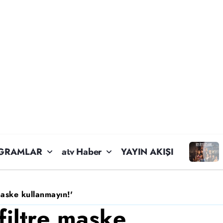
GRAMLAR
atv Haber
YAYIN AKIŞI
maske kullanmayın!'
filtre maske