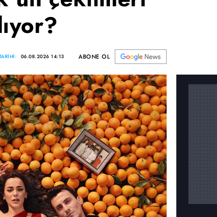
lıyor?
ABONE OL
ARİHİ:
06.08.2026 14:13