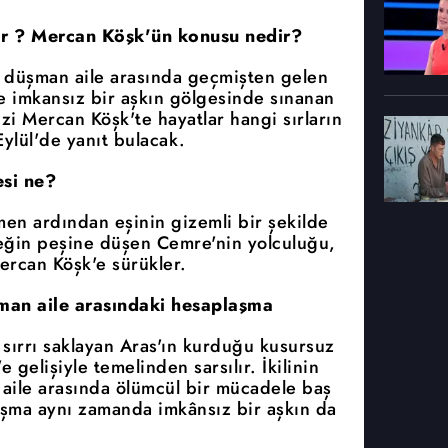
or ? Mercan Köşk'ün konusu nedir?
ki düşman aile arasında geçmişten gelen
ve imkansız bir aşkın gölgesinde sınanan
izi Mercan Köşk'te hayatlar hangi sırların
ylül'de yanıt bulacak.
si ne?
men ardından eşinin gizemli bir şekilde
çeğin peşine düşen Cemre'nin yolculuğu,
ercan Köşk'e sürükler.
üşman aile arasındaki hesaplaşma
 sırrı saklayan Aras'ın kurduğu kusursuz
gelişiyle temelinden sarsılır. İkilinin
n aile arasında ölümcül bir mücadele baş
laşma aynı zamanda imkânsız bir aşkın da