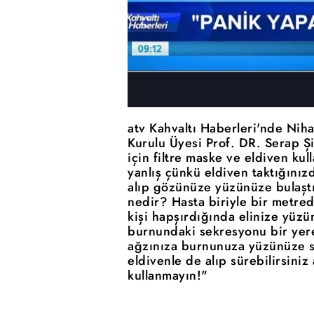
atv Kahvaltı Haberleri'nde Nih
Kurulu Üyesi Prof. DR. Serap 
için filtre maske ve eldiven ku
yanlış çünkü eldiven taktığınız
alıp gözünüze yüzünüze bulaştır
nedir? Hasta biriyle bir metr
kişi hapşırdığında elinize yüzü
burnundaki sekresyonu bir yere a
ağzınıza burnunuza yüzünüze s
eldivenle de alıp sürebilirsiniz
kullanmayın!"