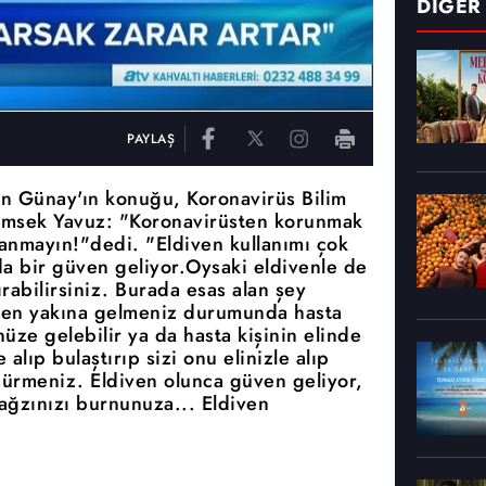
DİĞER
PAYLAŞ
an Günay'ın konuğu, Koronavirüs Bilim
Şimsek Yavuz: "Koronavirüsten korunmak
llanmayın!"dedi. "Eldiven kullanımı çok
da bir güven geliyor.Oysaki eldivenle de
abilirsiniz. Burada esas alan şey
eden yakına gelmeniz durumunda hasta
nüze gelebilir ya da hasta kişinin elinde
lıp bulaştırıp sizi onu elinizle alıp
ürmeniz. Eldiven olunca güven geliyor,
 ağzınızı burnunuza... Eldiven