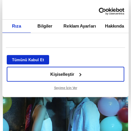
Aşkları intikam ateşini yaktı! Tüm
Rıza
Bilgiler
Reklam Ayarları
Hakkında
kategorilerde birinci oldu!
GİRİŞ TARİHİ:
04.08.2026 10:37
ABONE OL
Tümünü Kabul Et
Kişiselleştir
Seçime İzin Ver