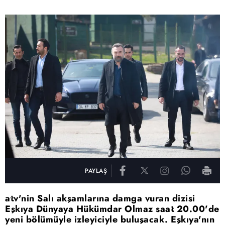
PAYLAŞ
atv'nin Salı akşamlarına damga vuran dizisi
Eşkıya Dünyaya Hükümdar Olmaz saat 20.00'de
yeni bölümüyle izleyiciyle buluşacak. Eşkıya'nın