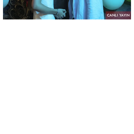
CANLI YAYIN
PAYLAŞ
atv’nin NTC Medya imzalı sevilen dizisi “Altı
Üstü İstanbul”, sekizinci bölümüyle pazartesi
akşamına damga vurdu. Her hafta yükselen
heyecanı ve sürprizlerle dolu hikâyesiyle
izleyiciyi ekran başına kilitleyen dizi, tüm reyting
kategorilerinde günün en çok izlenen yapımı
olarak zirvedeki yerini korudu.
"Altı Üstü İstanbul" 8. Bölümü ile Tüm Kişiler'de
%6,15 izlenme oranı ve %27,08 izlenme payı
AB'de %3,83 izlenme oranı ve %18,22 izlenme
payı ile 20+ABC1'de %5,74 izlenme oranı ve
%24,23 izlenme payı alarak tüm kategorilerde
zirveye yerleşti.