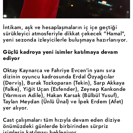
İntikam, aşk ve hesaplaşmaların iç içe geçtiği
sürükleyici atmosferiyle dikkat çekecek "Hamal",
yeni sezonda izleyicilerle buluşmaya hazırlanıyor.
Güçlü kadroya yeni isimler katılmaya devam
ediyor
Oktay Kaynarca ve Fahriye Evcen'in yanı sıra
dizinin oyuncu kadrosunda Erdal Özyağcılar
(Derviş), Burak Tozkoparan (Tekin), Sarp Akkaya
(Falke), Yiğit Uçan (Esfender), Zeynep Kankonde
(Varmısın Adile), Hakan Karsak (Bülbül Yusuf),
Taylan Meydan (Ünlü Ünal) ve İpek Erdem (Afet)
yer alıyor.
Cast çalışmaları tüm hızıyla devam eden diziye
önümüzdeki günlerde birbirinden sürpriz
isimlerin katılması bekleniyor.