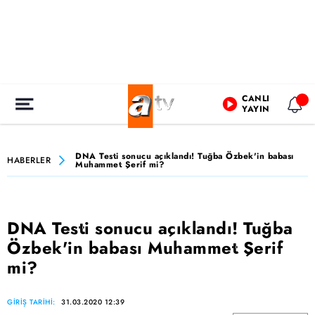
CANLI
YAYIN
DNA Testi sonucu açıklandı! Tuğba Özbek'in babası
HABERLER
Muhammet Şerif mi?
DNA Testi sonucu açıklandı! Tuğba
Özbek'in babası Muhammet Şerif
mi?
GİRİŞ TARİHİ:
31.03.2020 12:39