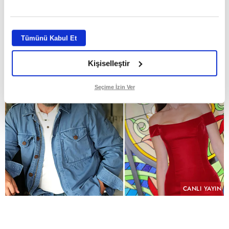
GİRİŞ TARİHİ:
29.07.2026 10:58
ABONE OL
Tümünü Kabul Et
Kişiselleştir
Seçime İzin Ver
CANLI YAYIN
PAYLAŞ