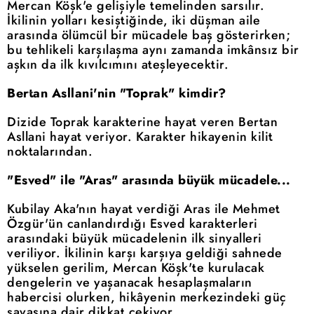
Mercan Köşk'e gelişiyle temelinden sarsılır.
İkilinin yolları kesiştiğinde, iki düşman aile
arasında ölümcül bir mücadele baş gösterirken;
bu tehlikeli karşılaşma aynı zamanda imkânsız bir
aşkın da ilk kıvılcımını ateşleyecektir.
Bertan Asllani'nin "Toprak" kimdir?
Dizide Toprak karakterine hayat veren Bertan
Asllani hayat veriyor. Karakter hikayenin kilit
noktalarından.
"Esved" ile "Aras" arasında büyük mücadele...
Kubilay Aka'nın hayat verdiği Aras ile Mehmet
Özgür'ün canlandırdığı Esved karakterleri
arasındaki büyük mücadelenin ilk sinyalleri
veriliyor. İkilinin karşı karşıya geldiği sahnede
yükselen gerilim, Mercan Köşk'te kurulacak
dengelerin ve yaşanacak hesaplaşmaların
habercisi olurken, hikâyenin merkezindeki güç
savaşına dair dikkat çekiyor.