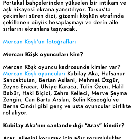
Portakal bahçelerinden yükselen bir intikam ve
aşk hikayesi ekrana yansıtılıyor. Tarsus'ta
çekimleri süren dizi, gizemli köşkün etrafında
şekillenen büyük hesaplaşmayı ve derin aile
sırlarını ekranlara taşıyacak.
Mercan Köşk'ün fotoğrafları
Mercan Köşk oyuncuları kim?
Mercan Köşk oyuncu kadrosunda kimler var?
Mercan Köşk oyuncuları
Kubilay Aka, Hafsanur
Sancaktutan, Bertan Asllani, Mehmet Özgür,
Zeyno Eracar, Ulviye Karaca, Tülin Özen, Halil
Babür, Haki Biçici, Zehra Kelleci, Merve Şeyma
Zengin, Can Bartu Arslan, Selin Köseoğlu ve
Berna Cındıl gibi genç ve usta oyuncular birlikte
rol alıyor.
Kubilay Aka'nın canlandırdığı "Aras" kimdir?
Aras, ailesini korumak için ağır sorumluluklar