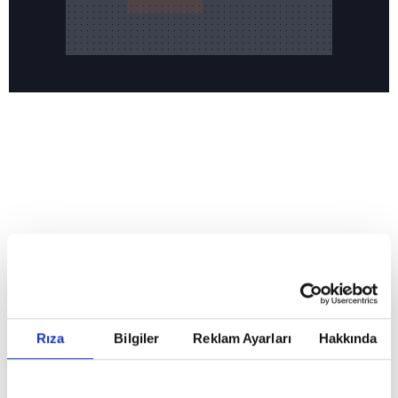
Reddet
HABERLER
Temmuz ayının lideri atv
Temmuz ayının lideri atv
Rıza
Bilgiler
Reklam Ayarları
Hakkında
GİRİŞ TARİHİ:
01.08.2026 10:40
GÜNCELLEME TARİHİ:
02.08.2026 09:59
ABONE OL