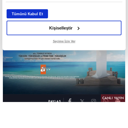
Tümünü Kabul Et
Kişiselleştir
Seçime İzin Ver
CANLI YAYIN
PAYLAŞ
atv, Türkiye'nin en çok izlenen televizyon kanalı
olma unvanını son 10 yıldır elinde tutmaya