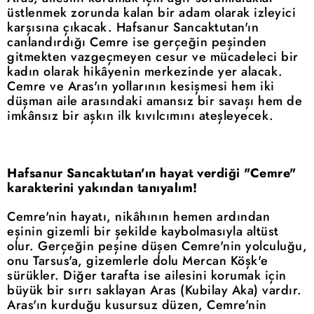
üstlenmek zorunda kalan bir adam olarak izleyici
karşısına çıkacak. Hafsanur Sancaktutan'ın
canlandırdığı Cemre ise gerçeğin peşinden
gitmekten vazgeçmeyen cesur ve mücadeleci bir
kadın olarak hikâyenin merkezinde yer alacak.
Cemre ve Aras'ın yollarının kesişmesi hem iki
düşman aile arasındaki amansız bir savaşı hem de
imkânsız bir aşkın ilk kıvılcımını ateşleyecek.
Hafsanur Sancaktutan'ın hayat verdiği "Cemre"
karakterini yakından tanıyalım!
Cemre'nin hayatı, nikâhının hemen ardından
eşinin gizemli bir şekilde kaybolmasıyla altüst
olur. Gerçeğin peşine düşen Cemre'nin yolculuğu,
onu Tarsus'a, gizemlerle dolu Mercan Köşk'e
sürükler. Diğer tarafta ise ailesini korumak için
büyük bir sırrı saklayan Aras (Kubilay Aka) vardır.
Aras'ın kurduğu kusursuz düzen, Cemre'nin