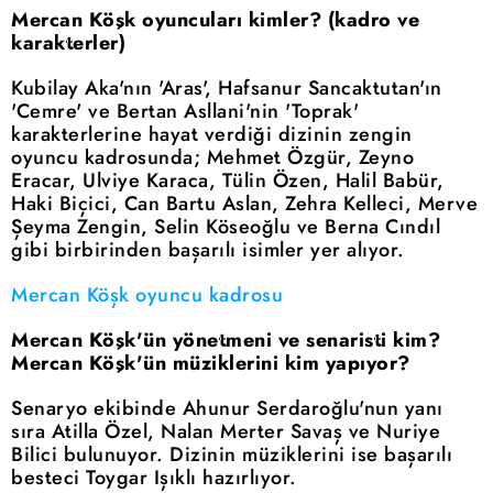
Mercan Köşk oyuncuları kimler? (kadro ve
karakterler)
Kubilay Aka'nın 'Aras', Hafsanur Sancaktutan'ın
'Cemre' ve Bertan Asllani'nin 'Toprak'
karakterlerine hayat verdiği dizinin zengin
oyuncu kadrosunda; Mehmet Özgür, Zeyno
Eracar, Ulviye Karaca, Tülin Özen, Halil Babür,
Haki Biçici, Can Bartu Aslan, Zehra Kelleci, Merve
Şeyma Zengin, Selin Köseoğlu ve Berna Cındıl
gibi birbirinden başarılı isimler yer alıyor.
Mercan Köşk oyuncu kadrosu
Mercan Köşk'ün yönetmeni ve senaristi kim?
Mercan Köşk'ün müziklerini kim yapıyor?
Senaryo ekibinde Ahunur Serdaroğlu'nun yanı
sıra Atilla Özel, Nalan Merter Savaş ve Nuriye
Bilici bulunuyor. Dizinin müziklerini ise başarılı
besteci Toygar Işıklı hazırlıyor.