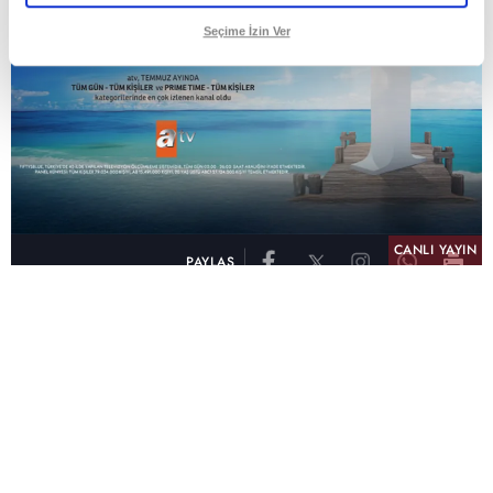
Seçime İzin Ver
CANLI YAYIN
PAYLAŞ
atv, Türkiye'nin en çok izlenen televizyon kanalı
olma unvanını son 10 yıldır elinde tutmaya
devam ediyor. Fifty5 Blue Temmuz 2026
verilerine göre atv, Tüm Gün – Tüm Kişiler ve
Prime Time – Tüm Kişiler kategorilerinde ayı
birinci sırada tamamlayarak zirvedeki yerini
korudu.