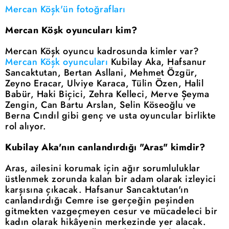
Mercan Köşk'ün fotoğrafları
Mercan Köşk oyuncuları kim?
Mercan Köşk oyuncu kadrosunda kimler var?
Mercan Köşk oyuncuları
Kubilay Aka, Hafsanur
Sancaktutan, Bertan Asllani, Mehmet Özgür,
Zeyno Eracar, Ulviye Karaca, Tülin Özen, Halil
Babür, Haki Biçici, Zehra Kelleci, Merve Şeyma
Zengin, Can Bartu Arslan, Selin Köseoğlu ve
Berna Cındıl gibi genç ve usta oyuncular birlikte
rol alıyor.
Kubilay Aka'nın canlandırdığı "Aras" kimdir?
Aras, ailesini korumak için ağır sorumluluklar
üstlenmek zorunda kalan bir adam olarak izleyici
karşısına çıkacak. Hafsanur Sancaktutan'ın
canlandırdığı Cemre ise gerçeğin peşinden
gitmekten vazgeçmeyen cesur ve mücadeleci bir
kadın olarak hikâyenin merkezinde yer alacak.