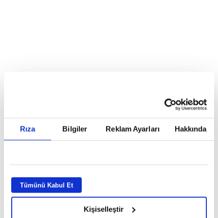
Reddet
HABERLER
Temmuz ayının lideri atv
Temmuz ayının lideri atv
Rıza
Bilgiler
Reklam Ayarları
Hakkında
GİRİŞ TARİHİ:
01.08.2026 10:40
GÜNCELLEME TARİHİ:
02.08.2026 09:59
ABONE OL
Tümünü Kabul Et
Kişiselleştir