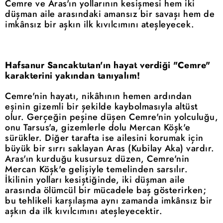
Cemre ve Aras'ın yollarının kesişmesi hem iki
düşman aile arasındaki amansız bir savaşı hem de
imkânsız bir aşkın ilk kıvılcımını ateşleyecek.
Hafsanur Sancaktutan'ın hayat verdiği "Cemre"
karakterini yakından tanıyalım!
Cemre'nin hayatı, nikâhının hemen ardından
eşinin gizemli bir şekilde kaybolmasıyla altüst
olur. Gerçeğin peşine düşen Cemre'nin yolculuğu,
onu Tarsus'a, gizemlerle dolu Mercan Köşk'e
sürükler. Diğer tarafta ise ailesini korumak için
büyük bir sırrı saklayan Aras (Kubilay Aka) vardır.
Aras'ın kurduğu kusursuz düzen, Cemre'nin
Mercan Köşk'e gelişiyle temelinden sarsılır.
İkilinin yolları kesiştiğinde, iki düşman aile
arasında ölümcül bir mücadele baş gösterirken;
bu tehlikeli karşılaşma aynı zamanda imkânsız bir
aşkın da ilk kıvılcımını ateşleyecektir.