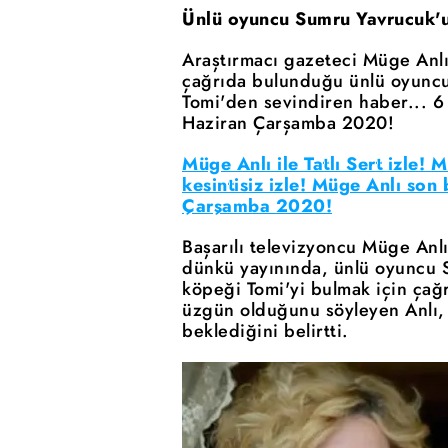
Ünlü oyuncu Sumru Yavrucuk'u
Araştırmacı gazeteci Müge Anlı
çağrıda bulunduğu ünlü oyunc
Tomi'den sevindiren haber... 6
Haziran Çarşamba 2020!
Müge Anlı ile Tatlı Sert izle! M
kesintisiz izle! Müge Anlı son
Çarşamba 2020!
Başarılı televizyoncu Müge Anlı
dünkü yayınında, ünlü oyuncu 
köpeği Tomi'yi bulmak için ça
üzgün olduğunu söyleyen Anlı, 
beklediğini belirtti.