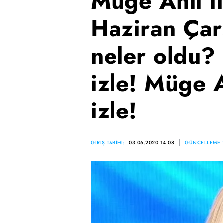
Müge Anlı il
Haziran Ça
neler oldu?
izle! Müge A
izle!
GİRİŞ TARİHİ:
03.06.2020 14:08
GÜNCELLEME T