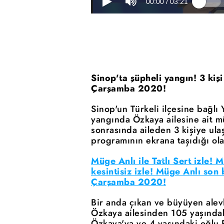
Sinop'ta şüpheli yangın! 3 ki
Çarşamba 2020!
Sinop'un Türkeli ilçesine bağlı
yangında Özkaya ailesine ait m
sonrasında aileden 3 kişiye ulaş
programının ekrana taşıdığı olay
Müge Anlı ile Tatlı Sert izle! M
kesintisiz izle! Müge Anlı son
Çarşamba 2020!
Bir anda çıkan ve büyüyen alevl
Özkaya ailesinden 105 yaşında
Özkaya'ya ve 4 yaşındaki oğlu