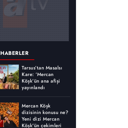
 HABERLER
Tarsus’tan Masalsı
Kare: ‘Mercan
Köşk’ün ana afişi
yayınlandı
Mercan Köşk
dizisinin konusu ne?
Yeni dizi Mercan
Köşk'ün çekimleri