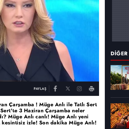
DİĞER
PAYLAŞ
iran Çarşamba ! Müge Anlı ile Tatlı Sert
ı Sert'te 3 Haziran Çarşamba neler
ı? Müge Anlı canlı! Müge Anlı yeni
t kesintisiz izle! Son dakika Müge Anlı!