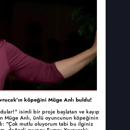
vrucak'ın köpeğini Müge Anlı buldu!
ldular!" isimli bir proje başlatan ve kayıp
ran Müge Anlı, ünlü oyuncunun köpeğinin
ı: "Çok mutlu oluyorum tabi bu ilginiz
rim, değerli oyuncu Sumru Yavrucak'ı,