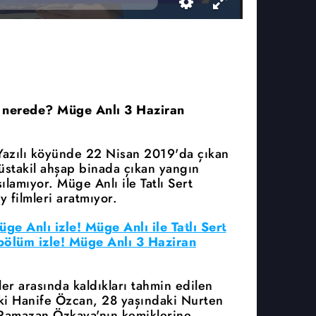
şi nerede? Müge Anlı 3 Haziran
 Yazılı köyünde 22 Nisan 2019'da çıkan
üstakil ahşap binada çıkan yangın
ılamıyor. Müge Anlı ile Tatlı Sert
 filmleri aratmıyor.
üge Anlı izle! Müge Anlı ile Tatlı Sert
 bölüm izle! Müge Anlı 3 Haziran
er arasında kaldıkları tahmin edilen
ki Hanife Özcan, 28 yaşındaki Nurten
 Ramazan Özkaya'nın kemiklerine