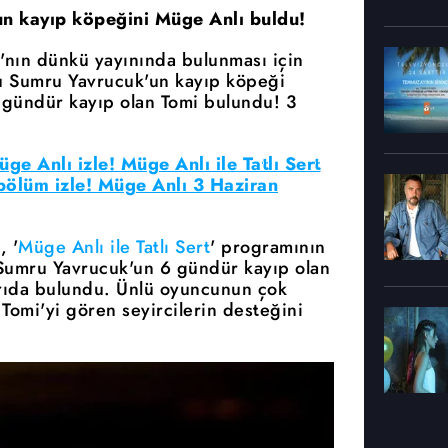
n kayıp köpeğini Müge Anlı buldu!
'nın dünkü yayınında bulunması için
u Sumru Yavrucuk'un kayıp köpeği
 gündür kayıp olan Tomi bulundu! 3
üge Anlı izle! Müge Anlı ile Tatlı Sert
 bölüm izle! Müge Anlı 3 Haziran
, '
Müge Anlı ile Tatlı Sert
' programının
Sumru Yavrucuk'un 6 gündür kayıp olan
ğrıda bulundu. Ünlü oyuncunun çok
Tomi'yi gören seyircilerin desteğini