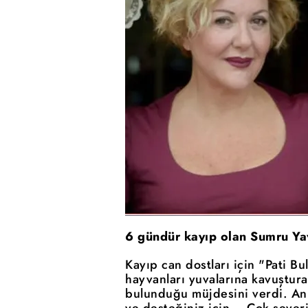
6 gündür kayıp olan Sumru Ya
Kayıp can dostları için "Pati Bu
hayvanları yuvalarına kavuştu
bulunduğu müjdesini verdi. Anl
ve desteğiniz için... Çok seve