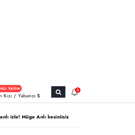
NLI YAYIN
3
ın Kızı / Yabancı Sinema
lı izle! Müge Anlı kesintisiz