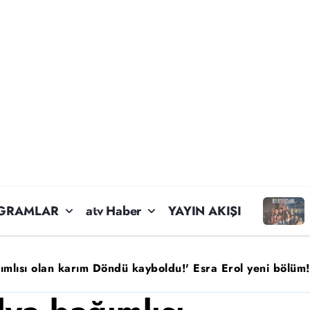
GRAMLAR
atv Haber
YAYIN AKIŞI
mlısı olan karım Döndü kayboldu!' Esra Erol yeni bölüm!