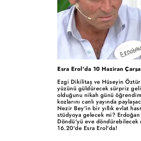
Esra Erol'da 10 Haziran Çarş
Ezgi Dikilitaş ve Hüseyin Öztü
yüzünü güldürecek sürpriz geli
olduğunu nikah günü öğrendim!
kozlarını canlı yayında paylaşa
Nezir Bey'in bir yıllık evlat 
stüdyoya gelecek mi? Erdoğan 
Döndü'yü eve döndürebilecek m
16.20'de Esra Erol'da!