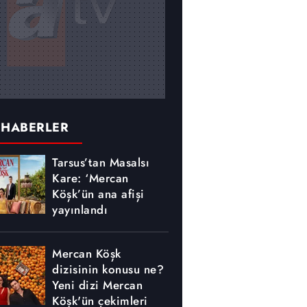
 HABERLER
Tarsus’tan Masalsı
Kare: ‘Mercan
Köşk’ün ana afişi
yayınlandı
Mercan Köşk
dizisinin konusu ne?
Yeni dizi Mercan
Köşk'ün çekimleri