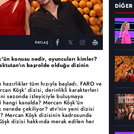
DİĞER
PAYLAŞ
k'ün konusu nedir, oyuncuları kimler?
ktutan'ın başrolde olduğu dizinin
 hazırlıklar tüm hızıyla başladı. FARO ve
an Köşk' dizisi, derinlikli karakterleri
eni sezonda izleyiciyle buluşmaya
i hangi kanalda? Mercan Köşk'ün
nerede çekiliyor? atv'nin yeni dizisi
? Mercan Köşk dizisinin kadrosunda
Köşk dizisi hakkında merak edilen her