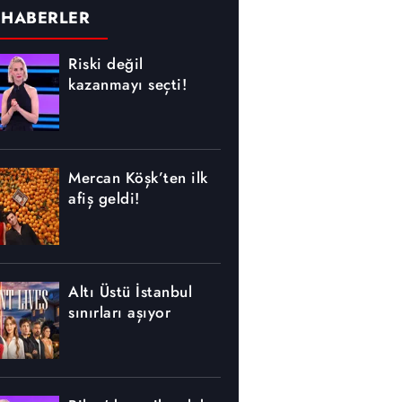
 HABERLER
Riski değil
kazanmayı seçti!
Mercan Köşk’ten ilk
afiş geldi!
Altı Üstü İstanbul
sınırları aşıyor