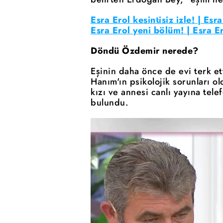
Esra Erol kesintisiz izle! | Esra
Esra Erol yeni bölüm! | Esra 
Döndü Özdemir nerede?
Eşinin daha önce de evi terk e
Hanım'ın psikolojik sorunları 
kızı ve annesi canlı yayına tel
bulundu.