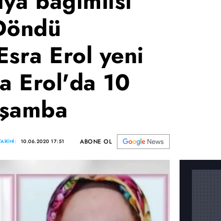
ya bağımlısı
 Döndü
Esra Erol yeni
a Erol'da 10
rşamba
ABONE OL
ARİHİ:
10.06.2020 17:51