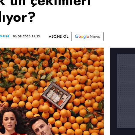
'ün çekimleri
lıyor?
ABONE OL
ARİHİ:
06.08.2026 14:13