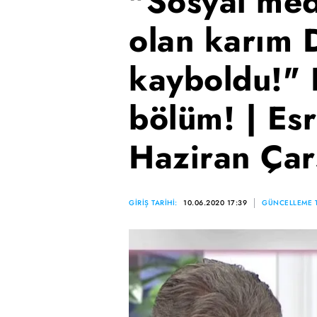
"Sosyal med
olan karım
kayboldu!" 
bölüm! | Esr
Haziran Ça
GİRİŞ TARİHİ:
10.06.2020 17:39
GÜNCELLEME T