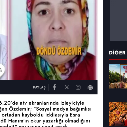
DİĞER
PAYLAŞ
6.20'de atv ekranlarında izleyiciyle
ğan Özdemir; "Sosyal medya bağımlısı
ortadan kayboldu iddiasıyla Esra
ndü Hanım'ın okur yazarlığı olmadığını
rede?" sorusuna yanıt aradı.