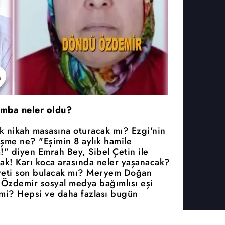
amba neler oldu?
rk nikah masasına oturacak mı? Ezgi'nin
şme ne? "Eşimin 8 aylık hamile
" diyen Emrah Bey, Sibel Çetin ile
cak! Karı koca arasında neler yaşanacak?
hasreti son bulacak mı? Meryem Doğan
Özdemir sosyal medya bağımlısı eşi
i? Hepsi ve daha fazlası bugün