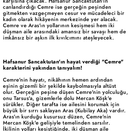
karşısına çıkacak. Hafsanur Sancaktutan'ın
canlandırdığı Cemre ise gerçeğin peşinden
gitmekten vazgeçmeyen cesur ve mücadeleci bir
kadın olarak hikâyenin merkezinde yer alacak.
Cemre ve Aras'ın yollarının kesişmesi hem iki
düşman aile arasındaki amansız bir savaşı hem de
imkânsız bir aşkın ilk kıvılcımını ateşleyecek.
Hafsanur Sancaktutan'ın hayat verdiği "Cemre"
karakterini yakından tanıyalım!
Cemre'nin hayatı, nikâhının hemen ardından
eşinin gizemli bir şekilde kaybolmasıyla altüst
olur. Gerçeğin peşine düşen Cemre'nin yolculuğu,
onu Tarsus'a, gizemlerle dolu Mercan Köşk'e
sürükler. Diğer tarafta ise ailesini korumak için
büyük bir sırrı saklayan Aras (Kubilay Aka) vardır.
Aras'ın kurduğu kusursuz düzen, Cemre'nin
Mercan Köşk'e gelişiyle temelinden sarsılır.
İkilinin yolları kesiştiğinde, iki düşman aile