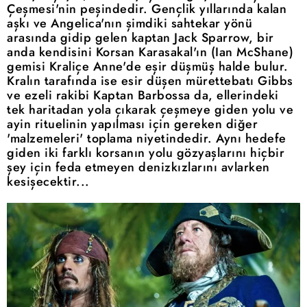
Çeşmesi'nin peşindedir. Gençlik yıllarında kalan
aşkı ve Angelica'nın şimdiki sahtekar yönü
arasında gidip gelen kaptan Jack Sparrow, bir
anda kendisini Korsan Karasakal'ın (Ian McShane)
gemisi Kraliçe Anne'de eşir düşmüş halde bulur.
Kralın tarafında ise esir düşen mürettebatı Gibbs
ve ezeli rakibi Kaptan Barbossa da, ellerindeki
tek haritadan yola çıkarak çeşmeye giden yolu ve
ayin rituelinin yapılması için gereken diğer
'malzemeleri' toplama niyetindedir. Aynı hedefe
giden iki farklı korsanın yolu gözyaşlarını hiçbir
şey için feda etmeyen denizkızlarını avlarken
kesişecektir...