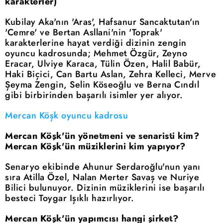
karakterler)
Kubilay Aka'nın 'Aras', Hafsanur Sancaktutan'ın
'Cemre' ve Bertan Asllani'nin 'Toprak'
karakterlerine hayat verdiği dizinin zengin
oyuncu kadrosunda; Mehmet Özgür, Zeyno
Eracar, Ulviye Karaca, Tülin Özen, Halil Babür,
Haki Biçici, Can Bartu Aslan, Zehra Kelleci, Merve
Şeyma Zengin, Selin Köseoğlu ve Berna Cındıl
gibi birbirinden başarılı isimler yer alıyor.
Mercan Köşk oyuncu kadrosu
Mercan Köşk'ün yönetmeni ve senaristi kim?
Mercan Köşk'ün müziklerini kim yapıyor?
Senaryo ekibinde Ahunur Serdaroğlu'nun yanı
sıra Atilla Özel, Nalan Merter Savaş ve Nuriye
Bilici bulunuyor. Dizinin müziklerini ise başarılı
besteci Toygar Işıklı hazırlıyor.
Mercan Köşk'ün yapımcısı hangi şirket?