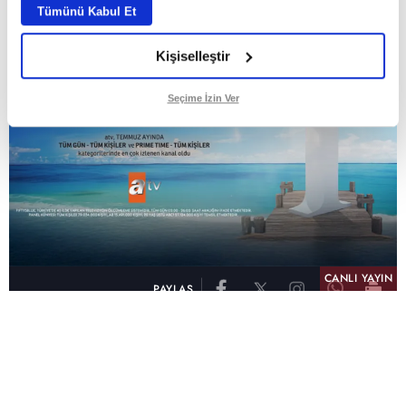
Tümünü Kabul Et
Kişiselleştir
Seçime İzin Ver
CANLI YAYIN
PAYLAŞ
atv, Türkiye'nin en çok izlenen televizyon kanalı
olma unvanını son 10 yıldır elinde tutmaya
devam ediyor. Fifty5 Blue Temmuz 2026
verilerine göre atv, Tüm Gün – Tüm Kişiler ve