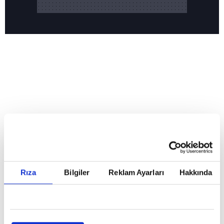
Reddet
HABERLER
Temmuz ayının lideri atv
Temmuz ayının lideri atv
Rıza
Bilgiler
Reklam Ayarları
Hakkında
GİRİŞ TARİHİ:
01.08.2026 10:40
GÜNCELLEME TARİHİ:
02.08.2026 09:59
ABONE OL