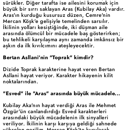
sürükler. Diğer tarafta ise ailesini korumak için
büyük bir sırrı saklayan Aras (Kubilay Aka) vardır.
Aras'ın kurduğu kusursuz düzen, Cemre'nin
Mercan Köşk'e gelişiyle temelinden sarsılır.
İkilinin yolları kesiştiğinde, iki düşman aile
arasında ölümcül bir mücadele baş gösterirken;
bu tehlikeli karşılaşma aynı zamanda imkânsız bir
aşkın da ilk kıvılcımını ateşleyecektir.
Bertan Asllani'nin "Toprak" kimdir?
Dizide Toprak karakterine hayat veren Bertan
Asllani hayat veriyor. Karakter hikayenin kilit
noktalarından.
"Esved" ile "Aras" arasında büyük mücadele...
Kubilay Aka'nın hayat verdiği Aras ile Mehmet
Özgür'ün canlandırdığı Esved karakterleri
arasındaki büyük mücadelenin ilk sinyalleri
veriliyor. İkilinin karşı karşıya geldiği sahnede
yükselen gerilim, Mercan Köşk'te kurulacak