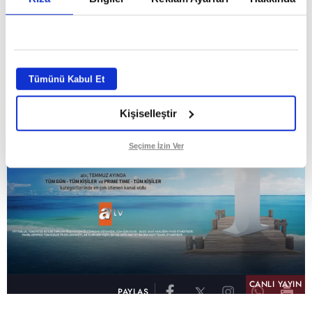
GİRİŞ TARİHİ:
01.08.2026 10:40
GÜNCELLEME TARİHİ:
02.08.2026 09:59
ABONE OL
Tümünü Kabul Et
Kişiselleştir
Seçime İzin Ver
CANLI YAYIN
PAYLAŞ