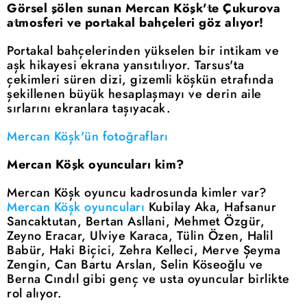
Görsel şölen sunan Mercan Köşk'te Çukurova
atmosferi ve portakal bahçeleri göz alıyor!
Portakal bahçelerinden yükselen bir intikam ve
aşk hikayesi ekrana yansıtılıyor. Tarsus'ta
çekimleri süren dizi, gizemli köşkün etrafında
şekillenen büyük hesaplaşmayı ve derin aile
sırlarını ekranlara taşıyacak.
Mercan Köşk'ün fotoğrafları
Mercan Köşk oyuncuları kim?
Mercan Köşk oyuncu kadrosunda kimler var?
Mercan Köşk oyuncuları
Kubilay Aka, Hafsanur
Sancaktutan, Bertan Asllani, Mehmet Özgür,
Zeyno Eracar, Ulviye Karaca, Tülin Özen, Halil
Babür, Haki Biçici, Zehra Kelleci, Merve Şeyma
Zengin, Can Bartu Arslan, Selin Köseoğlu ve
Berna Cındıl gibi genç ve usta oyuncular birlikte
rol alıyor.