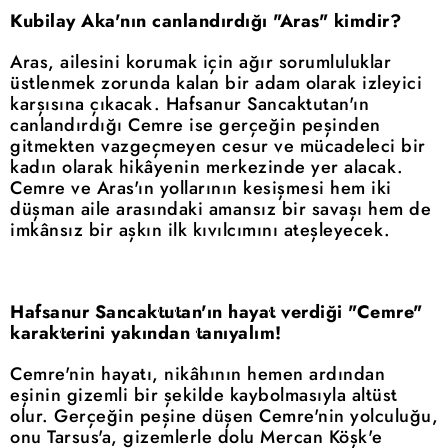
Kubilay Aka'nın canlandırdığı "Aras" kimdir?
Aras, ailesini korumak için ağır sorumluluklar
üstlenmek zorunda kalan bir adam olarak izleyici
karşısına çıkacak. Hafsanur Sancaktutan'ın
canlandırdığı Cemre ise gerçeğin peşinden
gitmekten vazgeçmeyen cesur ve mücadeleci bir
kadın olarak hikâyenin merkezinde yer alacak.
Cemre ve Aras'ın yollarının kesişmesi hem iki
düşman aile arasındaki amansız bir savaşı hem de
imkânsız bir aşkın ilk kıvılcımını ateşleyecek.
Hafsanur Sancaktutan'ın hayat verdiği "Cemre"
karakterini yakından tanıyalım!
Cemre'nin hayatı, nikâhının hemen ardından
eşinin gizemli bir şekilde kaybolmasıyla altüst
olur. Gerçeğin peşine düşen Cemre'nin yolculuğu,
onu Tarsus'a, gizemlerle dolu Mercan Köşk'e