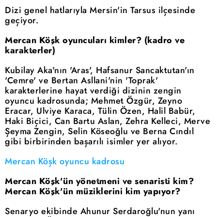
Dizi genel hatlarıyla Mersin'in Tarsus ilçesinde
geçiyor.
Mercan Köşk oyuncuları kimler? (kadro ve
karakterler)
Kubilay Aka'nın 'Aras', Hafsanur Sancaktutan'ın
'Cemre' ve Bertan Asllani'nin 'Toprak'
karakterlerine hayat verdiği dizinin zengin
oyuncu kadrosunda; Mehmet Özgür, Zeyno
Eracar, Ulviye Karaca, Tülin Özen, Halil Babür,
Haki Biçici, Can Bartu Aslan, Zehra Kelleci, Merve
Şeyma Zengin, Selin Köseoğlu ve Berna Cındıl
gibi birbirinden başarılı isimler yer alıyor.
Mercan Köşk oyuncu kadrosu
Mercan Köşk'ün yönetmeni ve senaristi kim?
Mercan Köşk'ün müziklerini kim yapıyor?
Senaryo ekibinde Ahunur Serdaroğlu'nun yanı