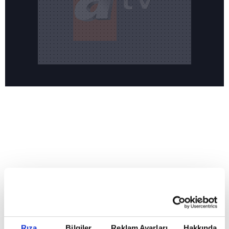
Reddet
HABERLER
Temmuz ayının lideri atv
Temmuz ayının lideri atv
Rıza
Bilgiler
Reklam Ayarları
Hakkında