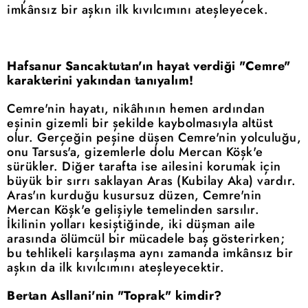
imkânsız bir aşkın ilk kıvılcımını ateşleyecek.
Hafsanur Sancaktutan'ın hayat verdiği "Cemre"
karakterini yakından tanıyalım!
Cemre'nin hayatı, nikâhının hemen ardından
eşinin gizemli bir şekilde kaybolmasıyla altüst
olur. Gerçeğin peşine düşen Cemre'nin yolculuğu,
onu Tarsus'a, gizemlerle dolu Mercan Köşk'e
sürükler. Diğer tarafta ise ailesini korumak için
büyük bir sırrı saklayan Aras (Kubilay Aka) vardır.
Aras'ın kurduğu kusursuz düzen, Cemre'nin
Mercan Köşk'e gelişiyle temelinden sarsılır.
İkilinin yolları kesiştiğinde, iki düşman aile
arasında ölümcül bir mücadele baş gösterirken;
bu tehlikeli karşılaşma aynı zamanda imkânsız bir
aşkın da ilk kıvılcımını ateşleyecektir.
Bertan Asllani'nin "Toprak" kimdir?