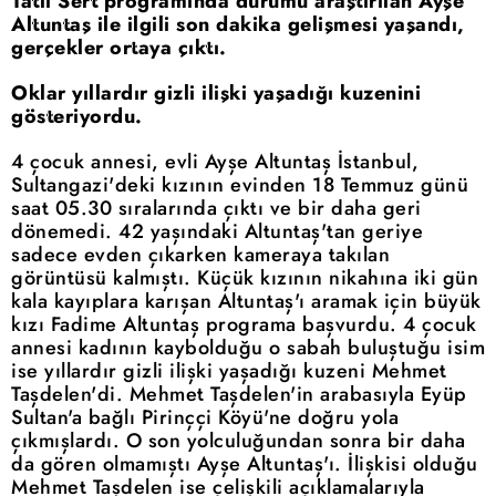
Tatlı Sert programında durumu araştırılan Ayşe
Altuntaş ile ilgili son dakika gelişmesi yaşandı,
gerçekler ortaya çıktı.
Oklar yıllardır gizli ilişki yaşadığı kuzenini
gösteriyordu.
4 çocuk annesi, evli Ayşe Altuntaş İstanbul,
Sultangazi'deki kızının evinden 18 Temmuz günü
saat 05.30 sıralarında çıktı ve bir daha geri
dönemedi. 42 yaşındaki Altuntaş'tan geriye
sadece evden çıkarken kameraya takılan
görüntüsü kalmıştı. Küçük kızının nikahına iki gün
kala kayıplara karışan Altuntaş'ı aramak için büyük
kızı Fadime Altuntaş programa başvurdu. 4 çocuk
annesi kadının kaybolduğu o sabah buluştuğu isim
ise yıllardır gizli ilişki yaşadığı kuzeni Mehmet
Taşdelen'di. Mehmet Taşdelen'in arabasıyla Eyüp
Sultan'a bağlı Pirinççi Köyü'ne doğru yola
çıkmışlardı. O son yolculuğundan sonra bir daha
da gören olmamıştı Ayşe Altuntaş'ı. İlişkisi olduğu
Mehmet Taşdelen ise çelişkili açıklamalarıyla