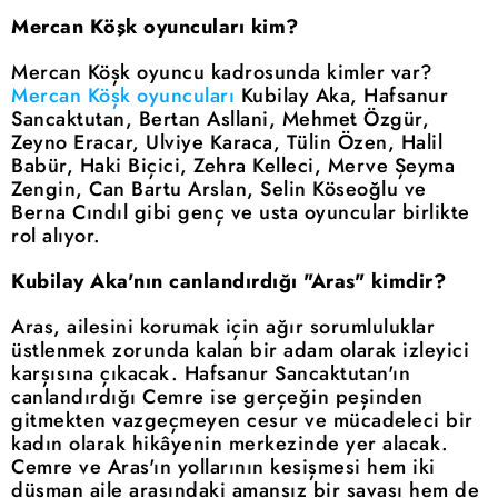
Mercan Köşk oyuncuları kim?
Mercan Köşk oyuncu kadrosunda kimler var?
Mercan Köşk oyuncuları
Kubilay Aka, Hafsanur
Sancaktutan, Bertan Asllani, Mehmet Özgür,
Zeyno Eracar, Ulviye Karaca, Tülin Özen, Halil
Babür, Haki Biçici, Zehra Kelleci, Merve Şeyma
Zengin, Can Bartu Arslan, Selin Köseoğlu ve
Berna Cındıl gibi genç ve usta oyuncular birlikte
rol alıyor.
Kubilay Aka'nın canlandırdığı "Aras" kimdir?
Aras, ailesini korumak için ağır sorumluluklar
üstlenmek zorunda kalan bir adam olarak izleyici
karşısına çıkacak. Hafsanur Sancaktutan'ın
canlandırdığı Cemre ise gerçeğin peşinden
gitmekten vazgeçmeyen cesur ve mücadeleci bir
kadın olarak hikâyenin merkezinde yer alacak.
Cemre ve Aras'ın yollarının kesişmesi hem iki
düşman aile arasındaki amansız bir savaşı hem de