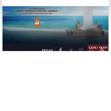
CANLI YAYIN
PAYLAŞ
atv, Türkiye'nin en çok izlenen televizyon kanalı
olma unvanını son 10 yıldır elinde tutmaya
devam ediyor. Fifty5 Blue Temmuz 2026
verilerine göre atv, Tüm Gün – Tüm Kişiler ve
Prime Time – Tüm Kişiler kategorilerinde ayı
birinci sırada tamamlayarak zirvedeki yerini
korudu.
32 yıldır televizyon dünyasına kazandırdığı
unutulmaz yapımlar, reyting rekorları kıran