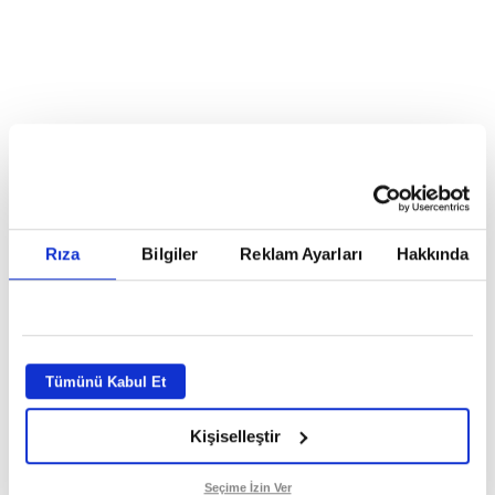
Reddet
HABERLER
Temmuz ayının lideri atv
Temmuz ayının lideri atv
Rıza
Bilgiler
Reklam Ayarları
Hakkında
GİRİŞ TARİHİ:
01.08.2026 10:40
GÜNCELLEME TARİHİ:
02.08.2026 09:59
ABONE OL
Tümünü Kabul Et
Kişiselleştir
Seçime İzin Ver