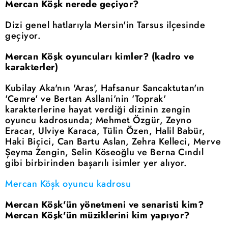
Mercan Köşk nerede geçiyor?
Dizi genel hatlarıyla Mersin'in Tarsus ilçesinde
geçiyor.
Mercan Köşk oyuncuları kimler? (kadro ve
karakterler)
Kubilay Aka'nın 'Aras', Hafsanur Sancaktutan'ın
'Cemre' ve Bertan Asllani'nin 'Toprak'
karakterlerine hayat verdiği dizinin zengin
oyuncu kadrosunda; Mehmet Özgür, Zeyno
Eracar, Ulviye Karaca, Tülin Özen, Halil Babür,
Haki Biçici, Can Bartu Aslan, Zehra Kelleci, Merve
Şeyma Zengin, Selin Köseoğlu ve Berna Cındıl
gibi birbirinden başarılı isimler yer alıyor.
Mercan Köşk oyuncu kadrosu
Mercan Köşk'ün yönetmeni ve senaristi kim?
Mercan Köşk'ün müziklerini kim yapıyor?