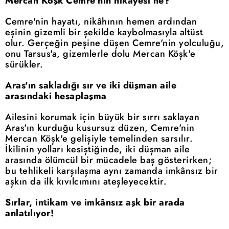
Mercan Köşk Cemre'nin hikayesi ne?
Cemre'nin hayatı, nikâhının hemen ardından
eşinin gizemli bir şekilde kaybolmasıyla altüst
olur. Gerçeğin peşine düşen Cemre'nin yolculuğu,
onu Tarsus'a, gizemlerle dolu Mercan Köşk'e
sürükler.
Aras'ın sakladığı sır ve iki düşman aile
arasındaki hesaplaşma
Ailesini korumak için büyük bir sırrı saklayan
Aras'ın kurduğu kusursuz düzen, Cemre'nin
Mercan Köşk'e gelişiyle temelinden sarsılır.
İkilinin yolları kesiştiğinde, iki düşman aile
arasında ölümcül bir mücadele baş gösterirken;
bu tehlikeli karşılaşma aynı zamanda imkânsız bir
aşkın da ilk kıvılcımını ateşleyecektir.
Sırlar, intikam ve imkânsız aşk bir arada
anlatılıyor!