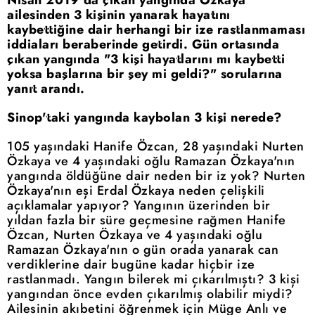
ailesinden 3 kişinin yanarak hayatını
kaybettiğine dair herhangi bir ize rastlanmaması
iddiaları beraberinde getirdi. Gün ortasında
çıkan yangında "3 kişi hayatlarını mı kaybetti
yoksa başlarına bir şey mi geldi?" sorularına
yanıt arandı.
Sinop'taki yangında kaybolan 3 kişi nerede?
105 yaşındaki Hanife Özcan, 28 yaşındaki Nurten
Özkaya ve 4 yaşındaki oğlu Ramazan Özkaya'nın
yangında öldüğüne dair neden bir iz yok? Nurten
Özkaya'nın eşi Erdal Özkaya neden çelişkili
açıklamalar yapıyor?
Yangının üzerinden bir
yıldan fazla bir süre geçmesine rağmen Hanife
Özcan, Nurten Özkaya ve 4 yaşındaki oğlu
Ramazan Özkaya'nın o gün orada yanarak can
verdiklerine dair bugüne kadar hiçbir ize
rastlanmadı. Yangın bilerek mi çıkarılmıştı? 3 kişi
yangından önce evden çıkarılmış olabilir miydi?
Ailesinin akıbetini öğrenmek için Müge Anlı ve