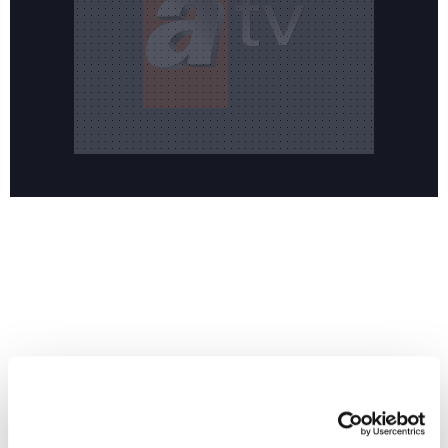
Reddet
HABERLER
Temmuz ayının lideri atv