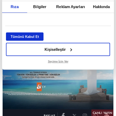
Temmuz ayının lideri atv
Rıza
Bilgiler
Reklam Ayarları
Hakkında
GİRİŞ TARİHİ:
01.08.2026 10:40
GÜNCELLEME TARİHİ:
02.08.2026 09:59
ABONE OL
Tümünü Kabul Et
Kişiselleştir
Seçime İzin Ver
CANLI YAYIN
PAYLAŞ