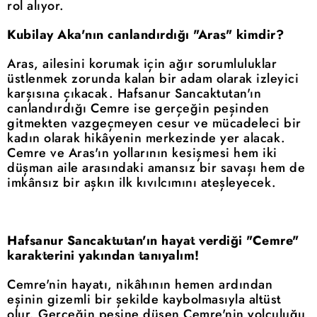
rol alıyor.
Kubilay Aka'nın canlandırdığı "Aras" kimdir?
Aras, ailesini korumak için ağır sorumluluklar
üstlenmek zorunda kalan bir adam olarak izleyici
karşısına çıkacak. Hafsanur Sancaktutan'ın
canlandırdığı Cemre ise gerçeğin peşinden
gitmekten vazgeçmeyen cesur ve mücadeleci bir
kadın olarak hikâyenin merkezinde yer alacak.
Cemre ve Aras'ın yollarının kesişmesi hem iki
düşman aile arasındaki amansız bir savaşı hem de
imkânsız bir aşkın ilk kıvılcımını ateşleyecek.
Hafsanur Sancaktutan'ın hayat verdiği "Cemre"
karakterini yakından tanıyalım!
Cemre'nin hayatı, nikâhının hemen ardından
eşinin gizemli bir şekilde kaybolmasıyla altüst
olur. Gerçeğin peşine düşen Cemre'nin yolculuğu,