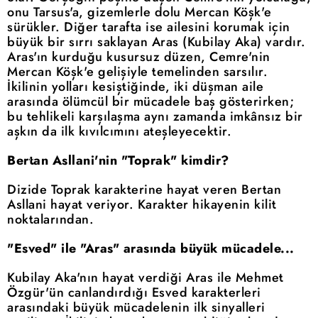
onu Tarsus'a, gizemlerle dolu Mercan Köşk'e
sürükler. Diğer tarafta ise ailesini korumak için
büyük bir sırrı saklayan Aras (Kubilay Aka) vardır.
Aras'ın kurduğu kusursuz düzen, Cemre'nin
Mercan Köşk'e gelişiyle temelinden sarsılır.
İkilinin yolları kesiştiğinde, iki düşman aile
arasında ölümcül bir mücadele baş gösterirken;
bu tehlikeli karşılaşma aynı zamanda imkânsız bir
aşkın da ilk kıvılcımını ateşleyecektir.
Bertan Asllani'nin "Toprak" kimdir?
Dizide Toprak karakterine hayat veren Bertan
Asllani hayat veriyor. Karakter hikayenin kilit
noktalarından.
"Esved" ile "Aras" arasında büyük mücadele...
Kubilay Aka'nın hayat verdiği Aras ile Mehmet
Özgür'ün canlandırdığı Esved karakterleri
arasındaki büyük mücadelenin ilk sinyalleri