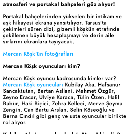
atmosferi ve portakal bahçeleri göz alıyor!
Portakal bahçelerinden yükselen bir intikam ve
aşk hikayesi ekrana yansıtılıyor. Tarsus'ta
çekimleri süren dizi, gizemli köşkün etrafında
şekillenen büyük hesaplaşmayı ve derin aile
sırlarını ekranlara taşıyacak.
Mercan Köşk'ün fotoğrafları
Mercan Köşk oyuncuları kim?
Mercan Köşk oyuncu kadrosunda kimler var?
Mercan Köşk oyuncuları
Kubilay Aka, Hafsanur
Sancaktutan, Bertan Asllani, Mehmet Özgür,
Zeyno Eracar, Ulviye Karaca, Tülin Özen, Halil
Babür, Haki Biçici, Zehra Kelleci, Merve Şeyma
Zengin, Can Bartu Arslan, Selin Köseoğlu ve
Berna Cındıl gibi genç ve usta oyuncular birlikte
rol alıyor.