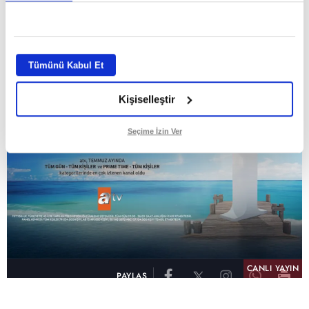
GİRİŞ TARİHİ:
01.08.2026 10:40
GÜNCELLEME TARİHİ:
02.08.2026 09:59
ABONE OL
Tümünü Kabul Et
Kişiselleştir
Seçime İzin Ver
CANLI YAYIN
PAYLAŞ