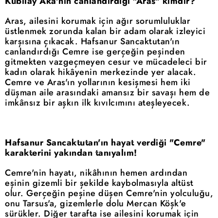
Kubilay Aka'nın canlandırdığı "Aras" kimdir?
Aras, ailesini korumak için ağır sorumluluklar
üstlenmek zorunda kalan bir adam olarak izleyici
karşısına çıkacak. Hafsanur Sancaktutan'ın
canlandırdığı Cemre ise gerçeğin peşinden
gitmekten vazgeçmeyen cesur ve mücadeleci bir
kadın olarak hikâyenin merkezinde yer alacak.
Cemre ve Aras'ın yollarının kesişmesi hem iki
düşman aile arasındaki amansız bir savaşı hem de
imkânsız bir aşkın ilk kıvılcımını ateşleyecek.
Hafsanur Sancaktutan'ın hayat verdiği "Cemre"
karakterini yakından tanıyalım!
Cemre'nin hayatı, nikâhının hemen ardından
eşinin gizemli bir şekilde kaybolmasıyla altüst
olur. Gerçeğin peşine düşen Cemre'nin yolculuğu,
onu Tarsus'a, gizemlerle dolu Mercan Köşk'e
sürükler. Diğer tarafta ise ailesini korumak için