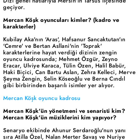
Dizi genel hatlarıyla Mersin'in Tarsus ilçesinde
geçiyor.
Mercan Köşk oyuncuları kimler? (kadro ve
karakterler)
Kubilay Aka'nın 'Aras', Hafsanur Sancaktutan'ın
'Cemre' ve Bertan Asllani'nin 'Toprak'
karakterlerine hayat verdiği dizinin zengin
oyuncu kadrosunda; Mehmet Özgür, Zeyno
Eracar, Ulviye Karaca, Tülin Özen, Halil Babür,
Haki Biçici, Can Bartu Aslan, Zehra Kelleci, Merve
Şeyma Zengin, Selin Köseoğlu ve Berna Cındıl
gibi birbirinden başarılı isimler yer alıyor.
Mercan Köşk oyuncu kadrosu
Mercan Köşk'ün yönetmeni ve senaristi kim?
Mercan Köşk'ün müziklerini kim yapıyor?
Senaryo ekibinde Ahunur Serdaroğlu'nun yanı
sıra Atilla Özel, Nalan Merter Savaş ve Nuriye