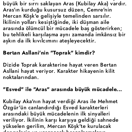
büyük bir sırrı saklayan Aras (Kubilay Aka) vardır.
Aras'ın kurduğu kusursuz düzen, Cemre'nin
Mercan Köşk'e gelişiyle temelinden sarsılır.
İkilinin yolları kesiştiğinde, iki düşman aile
arasında ölümcül bir mücadele baş gösterirken;
bu tehlikeli karşılaşma aynı zamanda imkânsız bir
aşkın da ilk kıvılcımını ateşleyecektir.
Bertan Asllani'nin "Toprak" kimdir?
Dizide Toprak karakterine hayat veren Bertan
Asllani hayat veriyor. Karakter hikayenin kilit
noktalarından.
"Esved" ile "Aras" arasında büyük mücadele...
Kubilay Aka'nın hayat verdiği Aras ile Mehmet
Özgür'ün canlandırdığı Esved karakterleri
arasındaki büyük mücadelenin ilk sinyalleri
veriliyor. İkilinin karşı karşıya geldiği sahnede
yükselen gerilim, Mercan Köşk'te kurulacak