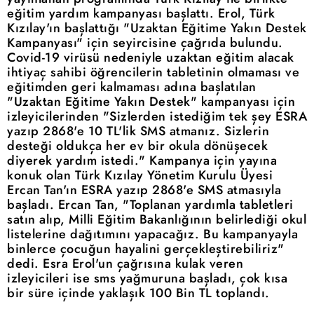
eğitim yardım kampanyası başlattı. Erol, Türk
Kızılay'ın başlattığı "Uzaktan Eğitime Yakın Destek
Kampanyası" için seyircisine çağrıda bulundu.
Covid-19 virüsü nedeniyle uzaktan eğitim alacak
ihtiyaç sahibi öğrencilerin tabletinin olmaması ve
eğitimden geri kalmaması adına başlatılan
"Uzaktan Eğitime Yakın Destek" kampanyası için
izleyicilerinden "Sizlerden istediğim tek şey ESRA
yazıp 2868'e 10 TL'lik SMS atmanız. Sizlerin
desteği oldukça her ev bir okula dönüşecek
diyerek yardım istedi." Kampanya için yayına
konuk olan Türk Kızılay Yönetim Kurulu Üyesi
Ercan Tan'ın ESRA yazıp 2868'e SMS atmasıyla
başladı. Ercan Tan, "Toplanan yardımla tabletleri
satın alıp, Milli Eğitim Bakanlığının belirlediği okul
listelerine dağıtımını yapacağız. Bu kampanyayla
binlerce çocuğun hayalini gerçekleştirebiliriz"
dedi. Esra Erol'un çağrısına kulak veren
izleyicileri ise sms yağmuruna başladı, çok kısa
bir süre içinde yaklaşık 100 Bin TL toplandı.