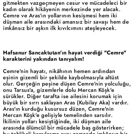
gitmekten vazgeçmeyen cesur ve mücadeleci bir
kadın olarak hikâyenin merkezinde yer alacak.
Cemre ve Aras'ın yollarının kesişmesi hem iki
düşman aile arasındaki amansız bir savaşı hem de
imkânsız bir aşkın ilk kıvılcımını ateşleyecek.
Hafsanur Sancaktutan'ın hayat verdiği "Cemre"
karakterini yakından tanıyalım!
Cemre'nin hayatı, nikâhının hemen ardından
eşinin gizemli bir şekilde kaybolmasıyla altüst
olur. Gerçeğin peşine düşen Cemre'nin yolculuğu,
onu Tarsus'a, gizemlerle dolu Mercan Köşk'e
sürükler. Diğer tarafta ise ailesini korumak için
büyük bir sırrı saklayan Aras (Kubilay Aka) vardır.
Aras'ın kurduğu kusursuz düzen, Cemre'nin
Mercan Köşk'e gelişiyle temelinden sarsılır.
İkilinin yolları kesiştiğinde, iki düşman aile
arasında ölümcül bir mücadele baş gösterirken;