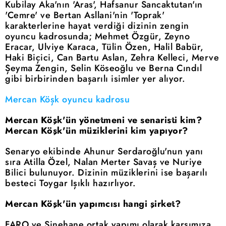
Kubilay Aka'nın 'Aras', Hafsanur Sancaktutan'ın
'Cemre' ve Bertan Asllani'nin 'Toprak'
karakterlerine hayat verdiği dizinin zengin
oyuncu kadrosunda; Mehmet Özgür, Zeyno
Eracar, Ulviye Karaca, Tülin Özen, Halil Babür,
Haki Biçici, Can Bartu Aslan, Zehra Kelleci, Merve
Şeyma Zengin, Selin Köseoğlu ve Berna Cındıl
gibi birbirinden başarılı isimler yer alıyor.
Mercan Köşk oyuncu kadrosu
Mercan Köşk'ün yönetmeni ve senaristi kim?
Mercan Köşk'ün müziklerini kim yapıyor?
Senaryo ekibinde Ahunur Serdaroğlu'nun yanı
sıra Atilla Özel, Nalan Merter Savaş ve Nuriye
Bilici bulunuyor. Dizinin müziklerini ise başarılı
besteci Toygar Işıklı hazırlıyor.
Mercan Köşk'ün yapımcısı hangi şirket?
FARO ve Sinehane ortak yapımı olarak karşımıza