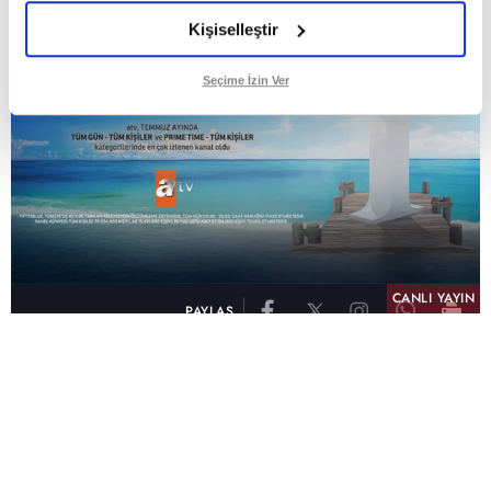
Kişiselleştir
Seçime İzin Ver
CANLI YAYIN
PAYLAŞ
atv, Türkiye'nin en çok izlenen televizyon kanalı
olma unvanını son 10 yıldır elinde tutmaya
devam ediyor. Fifty5 Blue Temmuz 2026
verilerine göre atv, Tüm Gün – Tüm Kişiler ve
Prime Time – Tüm Kişiler kategorilerinde ayı
birinci sırada tamamlayarak zirvedeki yerini