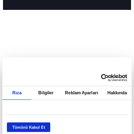
Reddet
HABERLER
Temmuz ayının lideri atv
Temmuz ayının lideri atv
Rıza
Bilgiler
Reklam Ayarları
Hakkında
GİRİŞ TARİHİ:
01.08.2026 10:40
GÜNCELLEME TARİHİ:
02.08.2026 09:59
ABONE OL
Tümünü Kabul Et