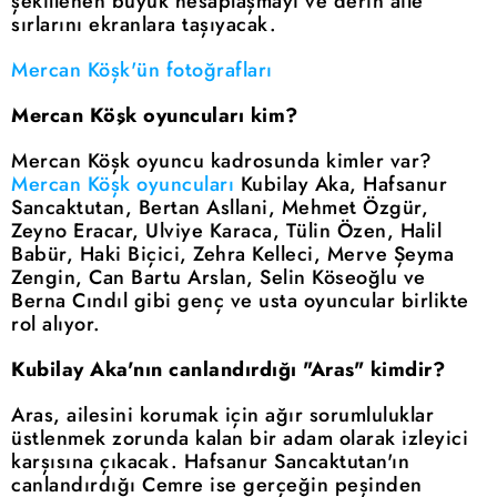
şekillenen büyük hesaplaşmayı ve derin aile
sırlarını ekranlara taşıyacak.
Mercan Köşk'ün fotoğrafları
Mercan Köşk oyuncuları kim?
Mercan Köşk oyuncu kadrosunda kimler var?
Mercan Köşk oyuncuları
Kubilay Aka, Hafsanur
Sancaktutan, Bertan Asllani, Mehmet Özgür,
Zeyno Eracar, Ulviye Karaca, Tülin Özen, Halil
Babür, Haki Biçici, Zehra Kelleci, Merve Şeyma
Zengin, Can Bartu Arslan, Selin Köseoğlu ve
Berna Cındıl gibi genç ve usta oyuncular birlikte
rol alıyor.
Kubilay Aka'nın canlandırdığı "Aras" kimdir?
Aras, ailesini korumak için ağır sorumluluklar
üstlenmek zorunda kalan bir adam olarak izleyici
karşısına çıkacak. Hafsanur Sancaktutan'ın
canlandırdığı Cemre ise gerçeğin peşinden