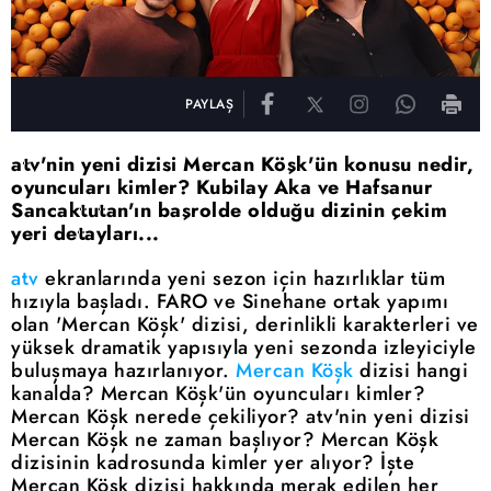
PAYLAŞ
atv'nin yeni dizisi Mercan Köşk'ün konusu nedir,
oyuncuları kimler? Kubilay Aka ve Hafsanur
Sancaktutan'ın başrolde olduğu dizinin çekim
yeri detayları...
atv
ekranlarında yeni sezon için hazırlıklar tüm
hızıyla başladı. FARO ve Sinehane ortak yapımı
olan 'Mercan Köşk' dizisi, derinlikli karakterleri ve
yüksek dramatik yapısıyla yeni sezonda izleyiciyle
buluşmaya hazırlanıyor.
Mercan Köşk
dizisi hangi
kanalda? Mercan Köşk'ün oyuncuları kimler?
Mercan Köşk nerede çekiliyor? atv'nin yeni dizisi
Mercan Köşk ne zaman başlıyor? Mercan Köşk
dizisinin kadrosunda kimler yer alıyor? İşte
Mercan Köşk dizisi hakkında merak edilen her