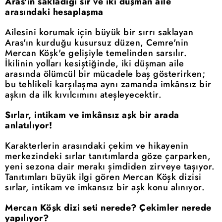
Aras'ın sakladığı sır ve iki düşman aile
arasındaki hesaplaşma
Ailesini korumak için büyük bir sırrı saklayan
Aras'ın kurduğu kusursuz düzen, Cemre'nin
Mercan Köşk'e gelişiyle temelinden sarsılır.
İkilinin yolları kesiştiğinde, iki düşman aile
arasında ölümcül bir mücadele baş gösterirken;
bu tehlikeli karşılaşma aynı zamanda imkânsız bir
aşkın da ilk kıvılcımını ateşleyecektir.
Sırlar, intikam ve imkânsız aşk bir arada
anlatılıyor!
Karakterlerin arasındaki çekim ve hikayenin
merkezindeki sırlar tanıtımlarda göze çarparken,
yeni sezona dair merakı şimdiden zirveye taşıyor.
Tanıtımları büyük ilgi gören Mercan Köşk dizisi
sırlar, intikam ve imkansız bir aşk konu alınıyor.
Mercan Köşk dizi seti nerede? Çekimler nerede
yapılıyor?