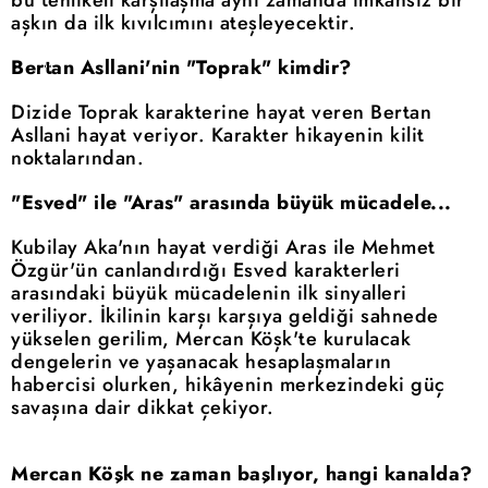
bu tehlikeli karşılaşma aynı zamanda imkânsız bir
aşkın da ilk kıvılcımını ateşleyecektir.
Bertan Asllani'nin "Toprak" kimdir?
Dizide Toprak karakterine hayat veren Bertan
Asllani hayat veriyor. Karakter hikayenin kilit
noktalarından.
"Esved" ile "Aras" arasında büyük mücadele...
Kubilay Aka'nın hayat verdiği Aras ile Mehmet
Özgür'ün canlandırdığı Esved karakterleri
arasındaki büyük mücadelenin ilk sinyalleri
veriliyor. İkilinin karşı karşıya geldiği sahnede
yükselen gerilim, Mercan Köşk'te kurulacak
dengelerin ve yaşanacak hesaplaşmaların
habercisi olurken, hikâyenin merkezindeki güç
savaşına dair dikkat çekiyor.
Mercan Köşk ne zaman başlıyor, hangi kanalda?