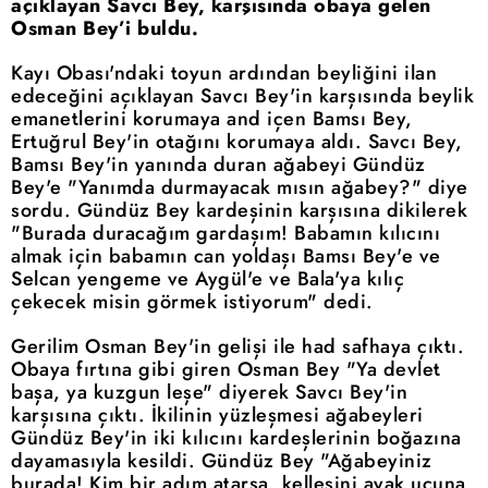
açıklayan Savcı Bey, karşısında obaya gelen
Osman Bey’i buldu.
Kayı Obası'ndaki toyun ardından beyliğini ilan
edeceğini açıklayan Savcı Bey'in karşısında beylik
emanetlerini korumaya and içen Bamsı Bey,
Ertuğrul Bey'in otağını korumaya aldı. Savcı Bey,
Bamsı Bey'in yanında duran ağabeyi Gündüz
Bey'e "Yanımda durmayacak mısın ağabey?" diye
sordu. Gündüz Bey kardeşinin karşısına dikilerek
"Burada duracağım gardaşım! Babamın kılıcını
almak için babamın can yoldaşı Bamsı Bey'e ve
Selcan yengeme ve Aygül'e ve Bala'ya kılıç
çekecek misin görmek istiyorum" dedi.
Gerilim Osman Bey'in gelişi ile had safhaya çıktı.
Obaya fırtına gibi giren Osman Bey "Ya devlet
başa, ya kuzgun leşe" diyerek Savcı Bey'in
karşısına çıktı. İkilinin yüzleşmesi ağabeyleri
Gündüz Bey'in iki kılıcını kardeşlerinin boğazına
dayamasıyla kesildi. Gündüz Bey "Ağabeyiniz
burada! Kim bir adım atarsa, kellesini ayak ucuna