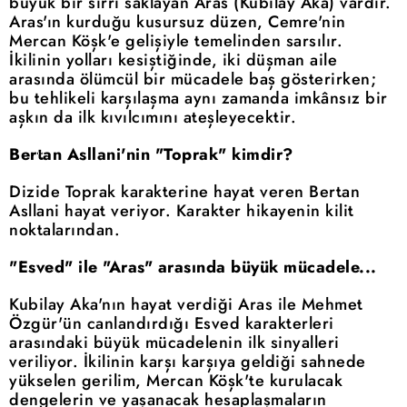
büyük bir sırrı saklayan Aras (Kubilay Aka) vardır.
Aras'ın kurduğu kusursuz düzen, Cemre'nin
Mercan Köşk'e gelişiyle temelinden sarsılır.
İkilinin yolları kesiştiğinde, iki düşman aile
arasında ölümcül bir mücadele baş gösterirken;
bu tehlikeli karşılaşma aynı zamanda imkânsız bir
aşkın da ilk kıvılcımını ateşleyecektir.
Bertan Asllani'nin "Toprak" kimdir?
Dizide Toprak karakterine hayat veren Bertan
Asllani hayat veriyor. Karakter hikayenin kilit
noktalarından.
"Esved" ile "Aras" arasında büyük mücadele...
Kubilay Aka'nın hayat verdiği Aras ile Mehmet
Özgür'ün canlandırdığı Esved karakterleri
arasındaki büyük mücadelenin ilk sinyalleri
veriliyor. İkilinin karşı karşıya geldiği sahnede
yükselen gerilim, Mercan Köşk'te kurulacak
dengelerin ve yaşanacak hesaplaşmaların