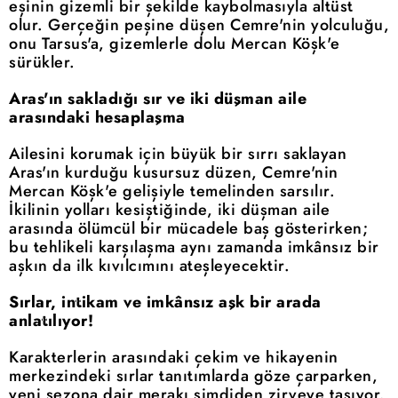
eşinin gizemli bir şekilde kaybolmasıyla altüst
olur. Gerçeğin peşine düşen Cemre'nin yolculuğu,
onu Tarsus'a, gizemlerle dolu Mercan Köşk'e
sürükler.
Aras'ın sakladığı sır ve iki düşman aile
arasındaki hesaplaşma
Ailesini korumak için büyük bir sırrı saklayan
Aras'ın kurduğu kusursuz düzen, Cemre'nin
Mercan Köşk'e gelişiyle temelinden sarsılır.
İkilinin yolları kesiştiğinde, iki düşman aile
arasında ölümcül bir mücadele baş gösterirken;
bu tehlikeli karşılaşma aynı zamanda imkânsız bir
aşkın da ilk kıvılcımını ateşleyecektir.
Sırlar, intikam ve imkânsız aşk bir arada
anlatılıyor!
Karakterlerin arasındaki çekim ve hikayenin
merkezindeki sırlar tanıtımlarda göze çarparken,
yeni sezona dair merakı şimdiden zirveye taşıyor.