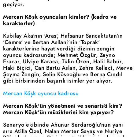
geçiyor.
Mercan Köşk oyuncuları kimler? (kadro ve
karakterler)
Kubilay Aka'nın 'Aras', Hafsanur Sancaktutan'ın
'Cemre' ve Bertan Asllani'nin 'Toprak'
karakterlerine hayat verdiği dizinin zengin
oyuncu kadrosunda; Mehmet Özgür, Zeyno
Eracar, Ulviye Karaca, Tülin Özen, Halil Babür,
Haki Biçici, Can Bartu Aslan, Zehra Kelleci, Merve
Şeyma Zengin, Selin Köseoğlu ve Berna Cındıl
gibi birbirinden başarılı isimler yer alıyor.
Mercan Köşk oyuncu kadrosu
Mercan Köşk'ün yönetmeni ve senaristi kim?
Mercan Köşk'ün müziklerini kim yapıyor?
Senaryo ekibinde Ahunur Serdaroğlu'nun yanı
sıra Atilla Özel, Nalan Merter Savaş ve Nuriye