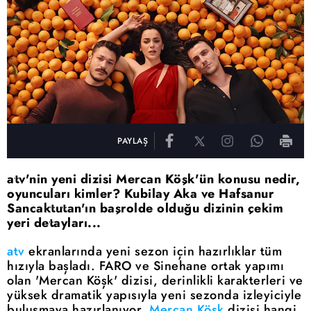
PAYLAŞ
atv'nin yeni dizisi Mercan Köşk'ün konusu nedir,
oyuncuları kimler? Kubilay Aka ve Hafsanur
Sancaktutan'ın başrolde olduğu dizinin çekim
yeri detayları...
atv
ekranlarında yeni sezon için hazırlıklar tüm
hızıyla başladı. FARO ve Sinehane ortak yapımı
olan 'Mercan Köşk' dizisi, derinlikli karakterleri ve
yüksek dramatik yapısıyla yeni sezonda izleyiciyle
buluşmaya hazırlanıyor.
Mercan Köşk
dizisi hangi