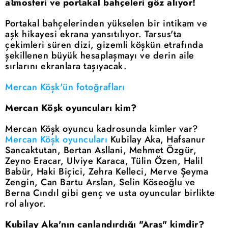
atmosferi ve portakal bahçeleri göz alıyor!
Portakal bahçelerinden yükselen bir intikam ve
aşk hikayesi ekrana yansıtılıyor. Tarsus'ta
çekimleri süren dizi, gizemli köşkün etrafında
şekillenen büyük hesaplaşmayı ve derin aile
sırlarını ekranlara taşıyacak.
Mercan Köşk'ün fotoğrafları
Mercan Köşk oyuncuları kim?
Mercan Köşk oyuncu kadrosunda kimler var?
Mercan Köşk oyuncuları
Kubilay Aka, Hafsanur
Sancaktutan, Bertan Asllani, Mehmet Özgür,
Zeyno Eracar, Ulviye Karaca, Tülin Özen, Halil
Babür, Haki Biçici, Zehra Kelleci, Merve Şeyma
Zengin, Can Bartu Arslan, Selin Köseoğlu ve
Berna Cındıl gibi genç ve usta oyuncular birlikte
rol alıyor.
Kubilay Aka'nın canlandırdığı "Aras" kimdir?