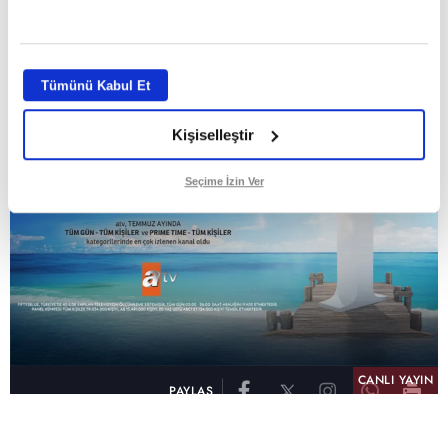
GİRİŞ TARİHİ:
01.08.2026 10:40
GÜNCELLEME TARİHİ:
02.08.2026 09:59
ABONE OL
Tümünü Kabul Et
Kişiselleştir
Seçime İzin Ver
CANLI YAYIN
PAYLAŞ
atv, Türkiye'nin en çok izlenen televizyon kanalı