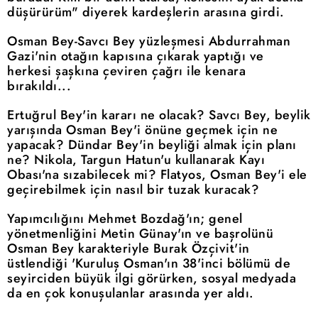
düşürürüm" diyerek kardeşlerin arasına girdi.
Osman Bey-Savcı Bey yüzleşmesi Abdurrahman
Gazi'nin otağın kapısına çıkarak yaptığı ve
herkesi şaşkına çeviren çağrı ile kenara
bırakıldı...
Ertuğrul Bey'in kararı ne olacak? Savcı Bey, beylik
yarışında Osman Bey'i önüne geçmek için ne
yapacak? Dündar Bey'in beyliği almak için planı
ne? Nikola, Targun Hatun'u kullanarak Kayı
Obası'na sızabilecek mi? Flatyos, Osman Bey'i ele
geçirebilmek için nasıl bir tuzak kuracak?
Yapımcılığını Mehmet Bozdağ'ın; genel
yönetmenliğini Metin Günay'ın ve başrolünü
Osman Bey karakteriyle Burak Özçivit'in
üstlendiği 'Kuruluş Osman'ın 38'inci bölümü de
seyirciden büyük ilgi görürken, sosyal medyada
da en çok konuşulanlar arasında yer aldı.